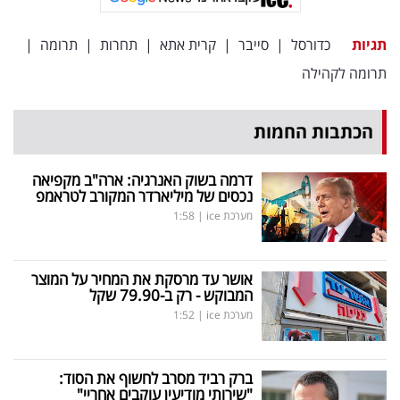
פרסמו
באייס
תגיות
כדורסל
|
סייבר
|
קרית אתא
|
תחרות
|
תרומה
|
תרומה לקהילה
עקבו
אחרינו:
הכתבות החמות
דרמה בשוק האנרגיה: ארה"ב מקפיאה
נכסים של מיליארדר המקורב לטראמפ
מערכת ice
|
1:58
אושר עד מרסקת את המחיר על המוצר
המבוקש - רק ב-79.90 שקל
מערכת ice
|
1:52
ברק רביד מסרב לחשוף את הסוד:
"שירותי מודיעין עוקבים אחריי"