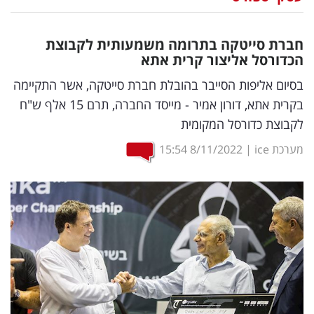
נדל"ן
חברת סייטקה בתרומה משמעותית לקבוצת
דיגיטל
הכדורסל אליצור קרית אתא
וטק
בסיום אליפות הסייבר בהובלת חברת סייטקה, אשר התקיימה
בקרית אתא, דורון אמיר - מייסד החברה, תרם 15 אלף ש"ח
שיווק
לקבוצת כדורסל המקומית
ופרסום
מערכת ice
|
8/11/2022
15:54
משפט
מדדים
ומחקרים
דעות
רכילות
עסקית