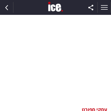
ראשי
הנבחרת
השוק
תקשורת
ומדיה
כסף
וצרכנות
עסקי ספורט