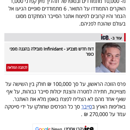
מ- 10,000 מתמודדים ובסופו של תהליך מיון קפדני 1,000
40
האקרים התמודדו על התואר. 6 מתמודדים סופיים הגיעו אל
הגמר והיו קרובים לפיצוח אתגר הסייבר המתקדם מסוגו
בעולם שהונח לפניהם.
שיתופי
פעולה
עוד ב-
דוח חדש מצביע - Infinidant מובילה בהגנה מפני
כופר
דרושים
לכתבה המלאה
ניוזלטרים
פרס הזוכה הראשון, על סך 100,000 ₪ חולק בין השישה על
מצויינות, חתירה למטרה והצגת יכולות סייבר גבוהות, על אף
שאף אחד מהם לא הצליח לפצח באופן מלא את האתגר.
מייל
באליפות הארץ ב
סייבר
סך כל הפרסים שחולקו על ידי סייטקה
אדום
עמד על 270,000 ₪ .
עקבו אחרינו