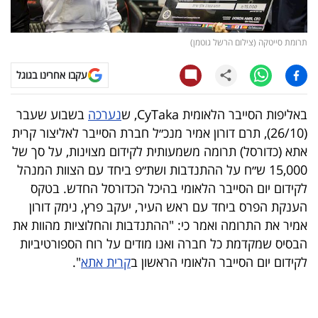
קריפטו
תרומת סייטקה (צילום הרשל גוטמן)
ויראלי
עקבו אחרינו בגוגל
טלוויזיה
באליפות הסייבר הלאומית CyTaka, ש
נערכה
בשבוע שעבר
עסקי
(26/10), תרם דורון אמיר מנכ״ל חברת הסייבר לאליצור קרית
ספורט
אתא (כדורסל) תרומה משמעותית לקידום מצוינות, על סך של
15,000 ש״ח על ההתנדבות ושת״פ ביחד עם הצוות המנהל
קריירה
לקידום יום הסייבר הלאומי בהיכל הכדורסל החדש. בטקס
ולימודים
הענקת הפרס ביחד עם ראש העיר, יעקב פרץ, נימק דורון
אמיר את התרומה ואמר כי: "ההתנדבות והחלוציות מהוות את
מינויים
הבסיס שמקדמת כל חברה ואנו מודים על רוח הספורטיביות
לקידום יום הסייבר הלאומי הראשון ב
קרית אתא
".
רייטינג
רכב