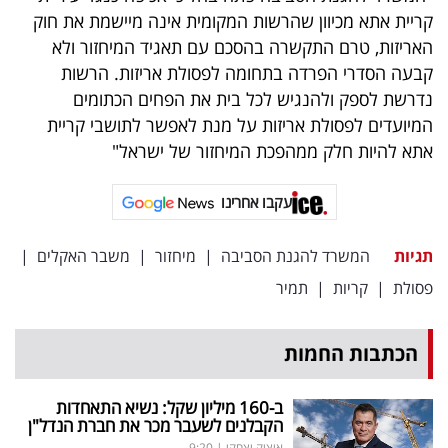
פרסמו
קריית אתא מכיוון שהרשות המקומית אינה מיישמת את חוק
באייס
האריזות, טרם התקשרה בהסכם עם תאגיד המיחזור ולא
קבעה הסדרי הפרדה בתחומה לפסולת אריזות. הרשות
עקבו
נדרשת לספק ולהנגיש לכל בית את הפחים הכתומים
אחרינו:
המיועדים לפסולת אריזות על מנת לאפשר לתושבי קריית
אתא להיות חלק ממהפכת המיחזור של ישראל"
עקבו אחרינו
תגיות
המשרד להגנת הסביבה
|
מיחזור
|
משבר האקלים
|
פסולת
|
קריות
|
תמיר
הכתבות החמות
ב-160 מיליון שקל: נשיא התאחדות
הקבלנים לשעבר מכר את חברת הנדל"ן
איציק יצחקי
|
9:20