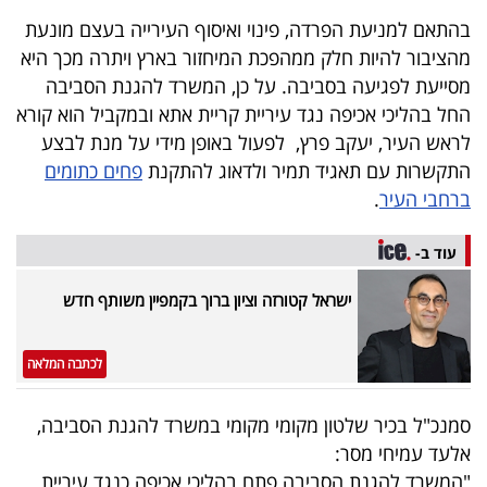
40
בהתאם למניעת הפרדה, פינוי ואיסוף העירייה בעצם מונעת
מהציבור להיות חלק ממהפכת המיחזור בארץ ויתרה מכך היא
מסייעת לפגיעה בסביבה. על כן, המשרד להגנת הסביבה
שיתופי
החל בהליכי אכיפה נגד עיריית קריית אתא ובמקביל הוא קורא
פעולה
לראש העיר, יעקב פרץ, לפעול באופן מידי על מנת לבצע
התקשרות עם תאגיד תמיר ולדאוג להתקנת
פחים כתומים
ברחבי העיר
.
דרושים
עוד ב-
ניוזלטרים
ישראל קטורזה וציון ברוך בקמפיין משותף חדש
לכתבה המלאה
מייל
אדום
סמנכ"ל בכיר שלטון מקומי מקומי במשרד להגנת הסביבה,
אלעד עמיחי מסר:
"המשרד להגנת הסביבה פתח בהליכי אכיפה כנגד עיריית