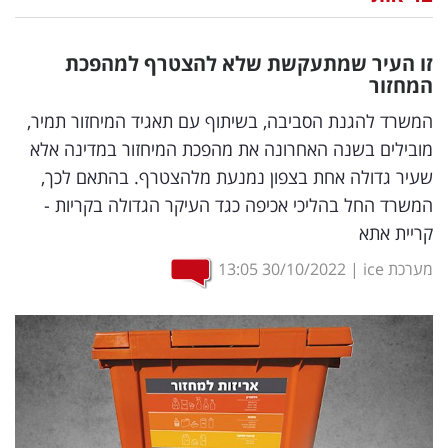
נדל"ן
זו העיר שמתעקשת שלא להצטרף למהפכת
דיגיטל
המחזור
וטק
המשרד להגנת הסביבה, בשיתוף עם תאגיד המיחזור תמיר,
מובילים בשנה האחרונה את מהפכת המיחזור במדינה אלא
שיווק
שעיר גדולה אחת בצפון נמנעת מלהצטרף. בהתאם לכך,
ופרסום
המשרד החל בהליכי אכיפה כגד העיקר הגדולה בקריות -
קריית אתא
משפט
מערכת ice
|
30/10/2022
13:05
מדדים
ומחקרים
דעות
רכילות
עסקית