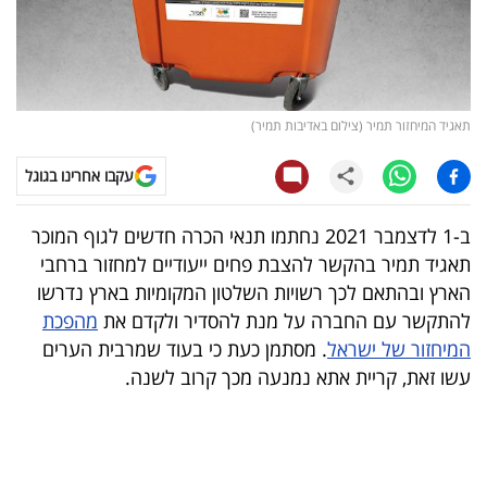
קריפטו
ויראלי
תאגיד המיחזור תמיר (צילום באדיבות תמיר)
טלוויזיה
עקבו אחרינו בגוגל
עסקי
ספורט
ב-1 לדצמבר 2021 נחתמו תנאי הכרה חדשים לגוף המוכר
תאגיד תמיר בהקשר להצבת פחים ייעודיים למחזור ברחבי
קריירה
הארץ ובהתאם לכך רשויות השלטון המקומיות בארץ נדרשו
ולימודים
להתקשר עם החברה על מנת להסדיר ולקדם את
מהפכת
המיחזור של ישראל
. מסתמן כעת כי בעוד שמרבית הערים
מינויים
עשו זאת, קריית אתא נמנעה מכך קרוב לשנה.
רייטינג
רכב