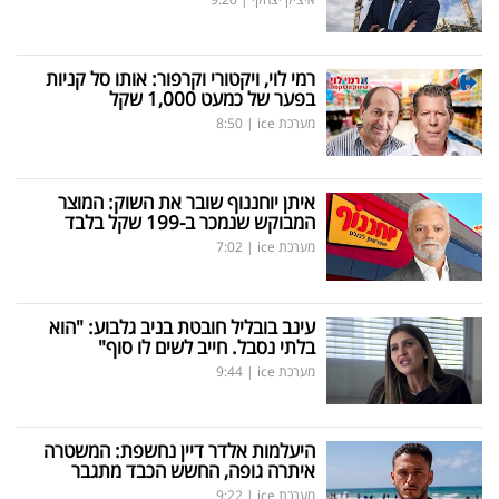
רמי לוי, ויקטורי וקרפור: אותו סל קניות
בפער של כמעט 1,000 שקל
מערכת ice
|
8:50
איתן יוחננוף שובר את השוק: המוצר
המבוקש שנמכר ב-199 שקל בלבד
מערכת ice
|
7:02
עינב בובליל חובטת בניב גלבוע: "הוא
בלתי נסבל. חייב לשים לו סוף"
מערכת ice
|
9:44
היעלמות אלדר דיין נחשפת: המשטרה
איתרה גופה, החשש הכבד מתגבר
מערכת ice
|
9:22