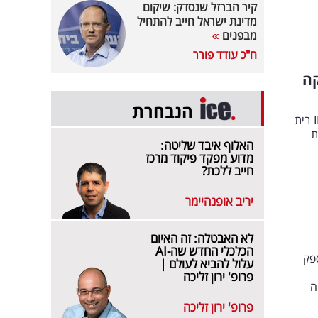
קיר הברזל שנסדק: שיקום
מדינת ישראל חייב להתחיל
מבפנים
ח"כ עודד פורר
קה
הנבחרת
המניות הפופולאריות ביותר בחודש אפריל: עדן אבואלעפיא, ראש צוות מסחר חו"ל, IBI בית
ת
האלוף איבד שליטה:
מדוע מפקד פיקוד מרכז
חייב ללכת?
יריב אופנהיימר
לא האבטלה: זה האיום
הכלכלי החדש שה-AI
פק
עלול להביא לעולם |
פרופ' ירון זליכה
ה
פרופ' ירון זליכה