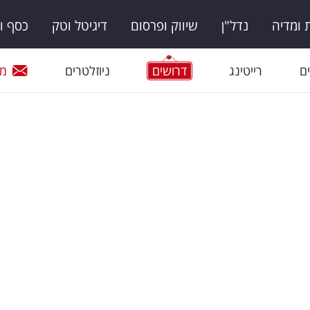
ומדיה
נדל"ן
שיווק ופרסום
דיגיטל וטק
כסף ו
ם
רייטינג
דרושים
ניוזלטרים
מי