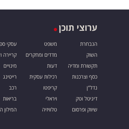
ערוצי תוכן
הנבחרת
משפט
עסקי ספ
השוק
מדדים ומחקרים
קריירה ו
תקשורת ומדיה
דעות
מינויים
כסף וצרכנות
רכילות עסקית
רייטינג
נדל"ן
קריפטו
רכב
דיגיטל וטק
ויראלי
בריאות
שיווק ופרסום
טלוויזיה
המילון ה