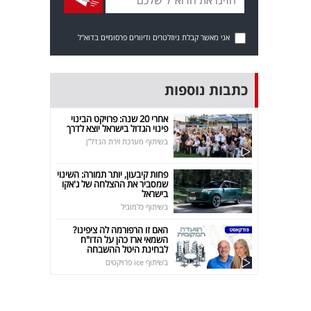
אני מאשר קבלת ניוזלטרים ודיוורים פרסומיים בדוא"ל
כתבות נוספות
אחרי 20 שנה: פרויקט הבינוי
פינוי הגדול בישראל יוצא לדרך
בשיתוף מערכת זירת הנדל"ן
פחות קיבעון, יותר תמורה: השינוי
שמסביר את ההצלחה של ג'אקו
בישראל
בשיתוף כלמוביל
האם זו הרפורמה לה ציפינו?
השמאי ארז כהן על הדו"ח
לבחינת היטל ההשבחה
בשיתוף ice פרויקטים