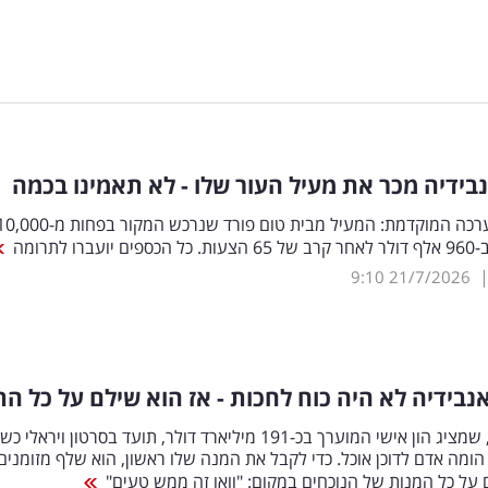
בידיה מכר את מעיל העור שלו - לא תאמינו בכמה
פי 16 מההערכה המוקדמת: המעיל מבית טום פורד שנרכש המקור בפחות מ-0
רו לתרומה
9:10
21/7/2026
נבידיה לא היה כוח לחכות - אז הוא שילם על כל הת
ג'נסן הואנג, שמציג הון אישי המוערך בכ-191 מיליארד דולר, תועד בסרטון ויראל
הומה אדם לדוכן אוכל. כדי לקבל את המנה שלו ראשון, הוא שלף מזומנים
על כל המנות של הנוכחים במקום: "וואו זה ממש טעים"