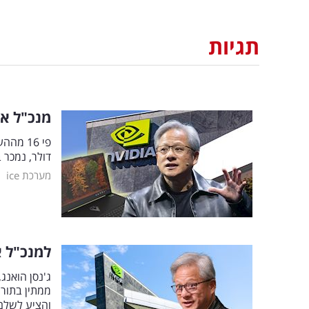
תגיות
מנכ"ל אנ
דולר, נמכר ב-960 אלף דולר לאחר קרב של 65 הצעות. כל הכספים יועב
|
מערכת ice
למנכ"ל א
ממתין בתור 
והציע לשלם 