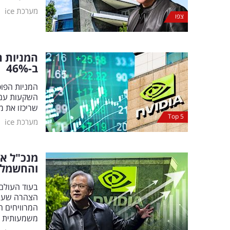
|
מערכת ice
צפו
המניות ה
ב-46
%
השקעות עם 
שריכזו את מ
Top 5
|
מערכת ice
מנכ"ל א
והחשמלאים יר
בעוד העולם 
הצהרה שעורר
המרוויחים ה
משמעותית 