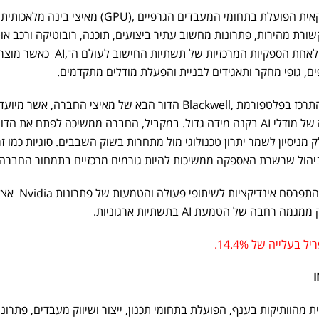
Nvidia היא חברת שבבים אמריקאית הפועלת בתחומי המעבדים הגרפיים ,(GPU) מאיצי בינה מלאכותית
ת מהירות, פתרונות מחשוב עתיר ביצועים, תוכנה, רובוטיקה ורכב אוטו
בשנים האחרונות הפכה החברה לאחת הספקיות המרכזיות של תשתיות החישוב לעולם ה־
, גופי מחקר ותאגידים לבניית והפעלת מודלים מתקדמים.
באפריל המשיכה תשומת הלב להתרכז בפלטפורמת ,Blackwell הדור הבא של מאיצי החברה, אשר מיו
לשפר את ביצועי האימון וההרצה של מודלי AI בקנה מידה גדול. במקביל, החברה ממשיכה לפתח את
יטקטורה ,(Rubin) כחלק מניסיון לשמר יתרון טכנולוגי מול מתחרות בשוק השבבים. סוגיות כמו 
ניהול שרשרת האספקה ממשיכות להיות גורמים מרכזיים בתמחור החברה.
בנוסף, במהלך החודש המשיכו להתפרסם אינדיקציות לשיתופי פעולה והטמעות של 
חבה של הטמעת AI בתשתיות ארגוניות.
אית מהוותיקות בענף, הפועלת בתחומי תכנון, ייצור ושיווק מעבדים, פתרונו