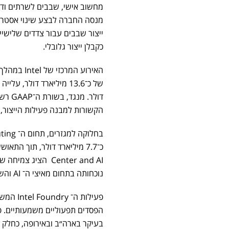
מחשוב אישי, שבבים לשרתים ודא
מנסה החברה לבצע שינוי אסטרטג
כקבלן ייצור גלובלי.
האירוע המ
של כ־13.6 מיליארד דולר, עלייה של כ־7% לעומת התקופה המקבילה אשתקד, לצד רווח מתואם
הקשורות למבנה פעילות הייצור, 
נוכחותה בתחום מאיצי ה־ AI והשרתים, תחום הנשלט כיום במידה רבה על ידי מתחרות כמו Nvidia.
הפסדים תפעוליים משמעותיים. פ
בעיקר בארה״ב ובאירופה, כחלק 