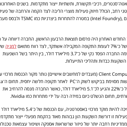
טה־סנטרים, רכיבי תקשורת, ותשתיות ייצור מתקדמות. בשנים האחרונות
י רחב, הכולל חיזוק פעילות מוצרי הליבה לצד הקמה והרחבה של פעיל
ייצור שבבים עבור צדדים שלישיים ,(Intel Foundry) במטרה להתחרות ביצרניות כמו TSMC
רכזי של Intel במהלך החודש האחרון היה פרסום תוצאות הרבעון הראשון. החברה דיווחה על
למניה
דולר. מנגד, בשורת ה־GAAP רשמה החברה הפסד נקי של כ־3.7 מיליארד דולר, בין היתר בשל השפעות
השקעות כבדות ותהליכי התייעלות.
בחלוקה למגזרים, תחום ה־ Client Computing (מעבדים למחשבים אישיים) נותר מקור הכנסות מרכזי
כ־7.7 מיליארד דולר, תוך התאו
Center and AI הציג צמיחה של כ־22% והגיע לכ־5.1 מיליארד דולר, כאשר החברה מנסה להרחיב את
פעילות ה־ Intel Foundry המשיכה להיות מוקד מרכזי באסטרטגיה, עם הכנסות
עילות זו דורשת השקעות הון גבוהות מאוד בהקמת מפעלי ייצור מתקדמי
ממדיניות רחבה יותר של פיזור שרשראות אספקה ושיפור עצמאות טכנולוג