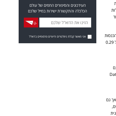
העידכונים והסיפורים החמים של עולם
ות
הכלכלה והתקשורת ישירות במייל שלכם
 ולבסס מעמד
 הכנסות
אני מאשר קבלת ניוזלטרים ודיוורים פרסומיים בדוא"ל
של 0.29
 עם
ששות מסוימת בביקוש לשוק ה־PC לאחר תקופה חלשה יחסית. תחום ה־Data
 של כ־5.4 מיליארד דולר אך גם
ם,
ית