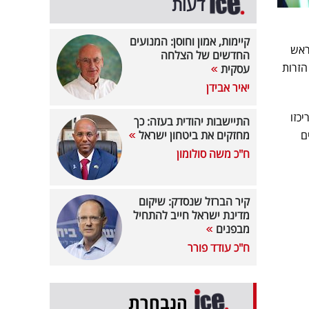
דעות
קיימות, אמון וחוסן: המנועים
ראש
החדשים של הצלחה
הזרות
עסקית
יאיר אבידן
כזו
התיישבות יהודית בעזה: כך
ם
מחזקים את ביטחון ישראל
ח"כ משה סולומון
קיר הברזל שנסדק: שיקום
מדינת ישראל חייב להתחיל
מבפנים
ח"כ עודד פורר
הנבחרת