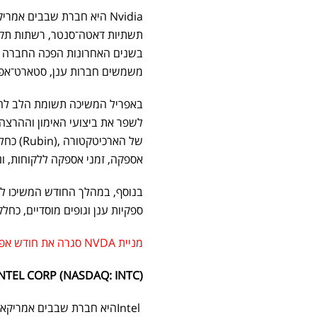
תשתיות דאטה־סנטר, רשתות תקשור
משמשים חברות ענן, סטארט־אפים
של הארכ
אספקה, זמני אספקה ללקוחות, ו
ספקיות ענן וגופים מוסדיים, כחלק ממגמה ר
מניית NVDA סגרה את חודש אפריל בעלייה של 14.4%.
(NASDAQ: INTC) INTEL CORP
Intelהיא חברת שבבים אמריק