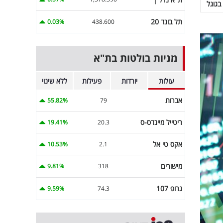
בגוגל
תל בונד 20
0.03%
438.600
מניות בולטות בת"א
עולות
יורדות
פעילות
ללא שינוי
אברות
55.82%
79
ריטייל מיינדס-ס
19.41%
20.3
אקס טי אל
10.53%
2.1
מישורים
9.81%
318
גרופ 107
9.59%
74.3