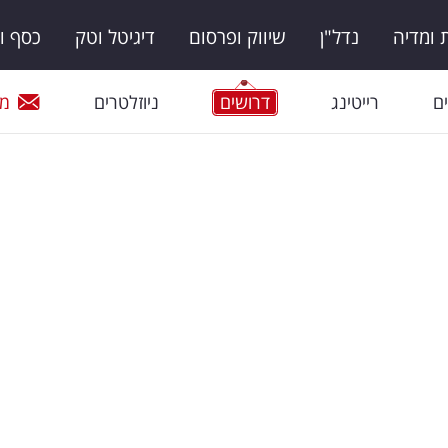
ומדיה
נדל"ן
שיווק ופרסום
דיגיטל וטק
כסף ו
ם
רייטינג
דרושים
ניוזלטרים
מי