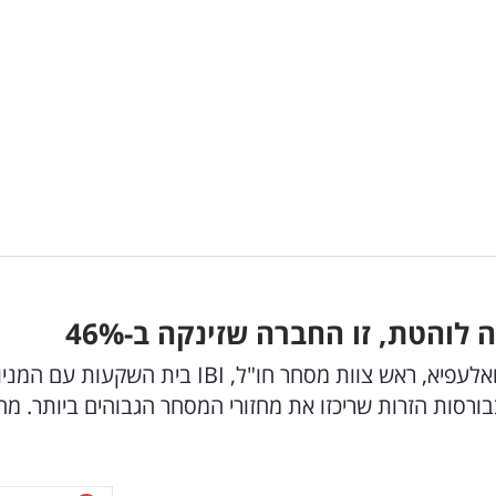
לוהטת, זו החברה שזינקה ב-46
%
המניות הפופולאריות ביותר בחודש אפריל: עדן אבואלעפיא, ראש צוות מסחר חו"ל, IBI בית השקעות ע
סות הזרות שריכזו את מחזורי המסחר הגבוהים ביותר. מה