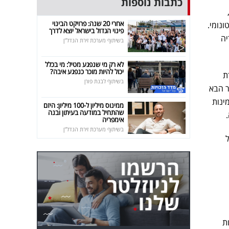
כתבות נוספות
,
אחרי 20 שנה: פרויקט הבינוי
נומי.
פינוי הגדול בישראל יוצא לדרך
,AI כאשר מוצריה
בשיתוף מערכת זירת הנדל"ן
לא רק מי שנפגע מטיל: מי בכלל
יכול להיות מוכר כנפגע איבה?
עדת
בשיתוף לבנת פורן
 הדור הבא
זמינות
ממינוס מיליון ל-100 מיליון: היזם
שהתחיל במודעה בעיתון ובנה
אימפריה
בשיתוף מערכת זירת הנדל"ן
פתרונות Nvidia אצל
ת