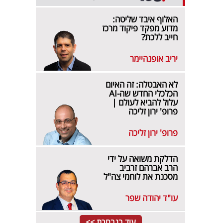
האלוף איבד שליטה:
מדוע מפקד פיקוד מרכז
חייב ללכת?
יריב אופנהיימר
לא האבטלה: זה האיום
הכלכלי החדש שה-AI
עלול להביא לעולם |
פרופ' ירון זליכה
פרופ' ירון זליכה
הדלקת משואה על ידי
הרב אברהם זרביב
מסכנת את לוחמי צה"ל
עו"ד יהודה שפר
עוד בנבחרת >>