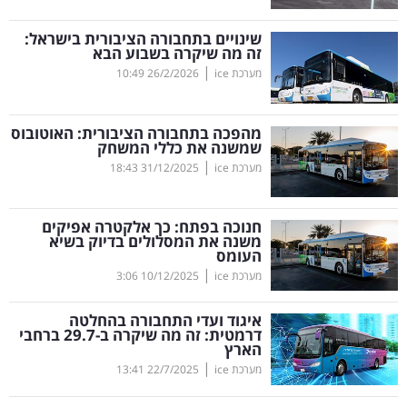
קריפטו
שינויים בתחבורה הציבורית בישראל:
זה מה שיקרה בשבוע הבא
|
מערכת ice
26/2/2026
10:49
ויראלי
טלוויזיה
מהפכה בתחבורה הציבורית: האוטובוס
שמשנה את כללי המשחק
עסקי
|
מערכת ice
31/12/2025
18:43
ספורט
חנוכה בפתח: כך אלקטרה אפיקים
קריירה
משנה את המסלולים בדיוק בשיא
העומס
ולימודים
|
מערכת ice
10/12/2025
3:06
מינויים
איגוד ועדי התחבורה בהחלטה
דרמטית: זה מה שיקרה ב-29.7 ברחבי
רייטינג
הארץ
|
מערכת ice
22/7/2025
13:41
רכב