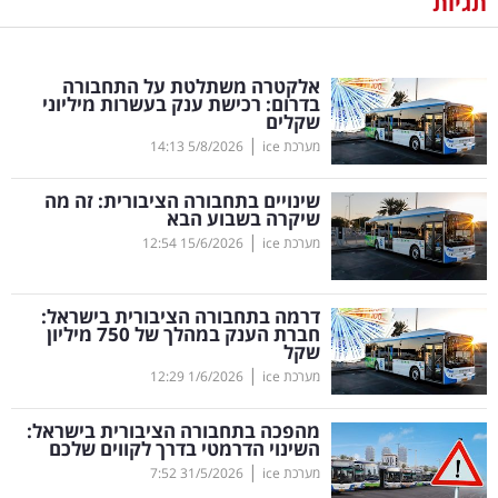
תגיות
נדל"ן
אלקטרה משתלטת על התחבורה
דיגיטל
בדרום: רכישת ענק בעשרות מיליוני
שקלים
וטק
|
מערכת ice
5/8/2026
14:13
שיווק
שינויים בתחבורה הציבורית: זה מה
ופרסום
שיקרה בשבוע הבא
|
מערכת ice
15/6/2026
12:54
משפט
דרמה בתחבורה הציבורית בישראל:
מדדים
חברת הענק במהלך של 750 מיליון
ומחקרים
שקל
|
מערכת ice
1/6/2026
12:29
דעות
מהפכה בתחבורה הציבורית בישראל:
השינוי הדרמטי בדרך לקווים שלכם
רכילות
|
מערכת ice
31/5/2026
7:52
עסקית