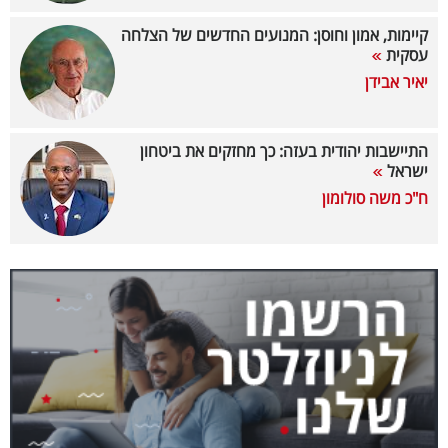
40
קיימות, אמון וחוסן: המנועים החדשים של הצלחה
עסקית
יאיר אבידן
שיתופי
פעולה
התיישבות יהודית בעזה: כך מחזקים את ביטחון
ישראל
ח"כ משה סולומון
דרושים
ניוזלטרים
מייל
אדום