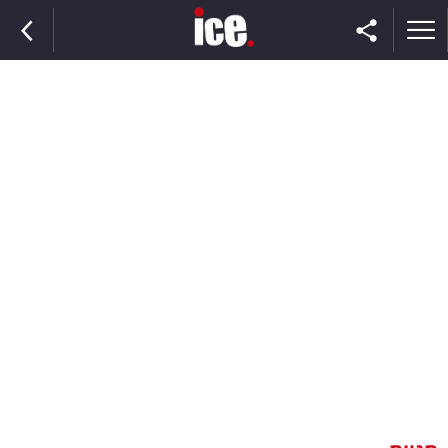
ראשי
הנבחרת
השוק
תקשורת
ומדיה
כסף
וצרכנות