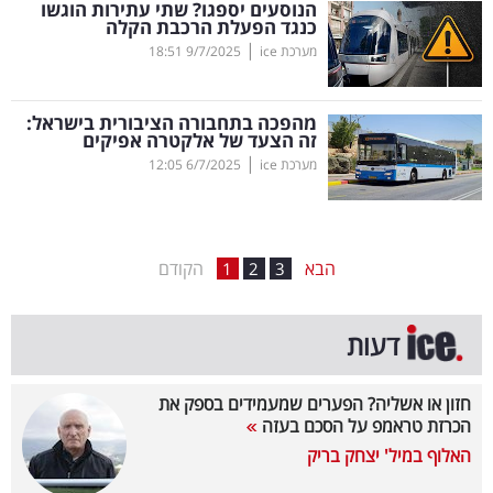
הנוסעים יספגו? שתי עתירות הוגשו
כנגד הפעלת הרכבת הקלה
בריאות
|
מערכת ice
9/7/2025
18:51
תרבות
ופנאי
מהפכה בתחבורה הציבורית בישראל:
זה הצעד של אלקטרה אפיקים
|
מערכת ice
6/7/2025
12:05
תיירות
TOP-
5
הבא
הקודם
1
2
3
המילון
דעות
הכלכלי
פודקאסט
חזון או אשליה? הפערים שמעמידים בספק את
הכרזת טראמפ על הסכם בעזה
40
האלוף במיל' יצחק בריק
UNDER