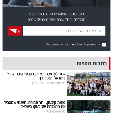
פרסמו
באייס
העידכונים והסיפורים החמים של עולם
הכלכלה והתקשורת ישירות במייל שלכם
עקבו
אחרינו:
אני מאשר קבלת ניוזלטרים ודיוורים פרסומיים בדוא"ל
כתבות נוספות
אחרי 20 שנה: פרויקט הבינוי פינוי הגדול
בישראל יוצא לדרך
בשיתוף מערכת זירת הנדל"ן
פחות קיבעון, יותר תמורה: השינוי שמסביר
את ההצלחה של ג'אקו בישראל
בשיתוף כלמוביל