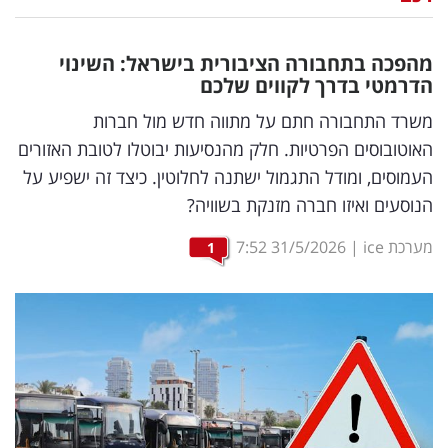
נדל"ן
מהפכה בתחבורה הציבורית בישראל: השינוי
דיגיטל
הדרמטי בדרך לקווים שלכם
וטק
משרד התחבורה חתם על מתווה חדש מול חברות
האוטובוסים הפרטיות. חלק מהנסיעות יבוטלו לטובת האזורים
שיווק
העמוסים, ומודל התגמול ישתנה לחלוטין. כיצד זה ישפיע על
ופרסום
הנוסעים ואיזו חברה מזנקת בשוויה?
משפט
מערכת ice
|
31/5/2026
7:52
1
מדדים
ומחקרים
דעות
רכילות
עסקית