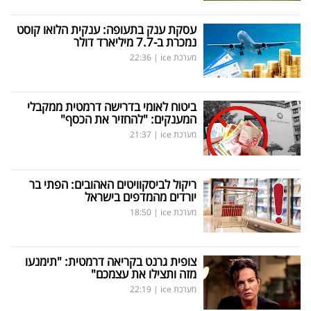
עסקת ענק בתעופה: ענקית הלואו קוסט
נמכרת ב-7.7 מיליארד דולר
מערכת ice
|
22:36
ביטוח לאומי בדרישה דרמטית ממקבלי
המענקים: "להחזיר את הכסף"
מערכת ice
|
21:37
ריקול לביסקוויטים האהובים: הפתי בר
יורדים מהמדפים בישראל
מערכת ice
|
18:50
צופית גרנט בקריאה דרמטית: "תימנעו
מזה ותצילו את עצמכם"
מערכת ice
|
22:19