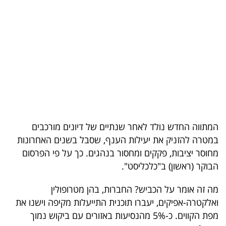
בריאות
תרבות
ופנאי
תיירות
TOP-
5
המתווה החדש נולד לאחר שנתיים של דיונים מורכבים
במטרה להזניק את יעילות הענף, שסבל בשנים האחרונות
המילון
מחוסר יציבות, פקקים ומחסור בנהגים. כך על פי הפרסום
הכלכלי
הבוקר (ראשון) ב"כלכליסט".
פודקאסט
מה זה אומר על הכביש? החברות, בהן מטרופולין
ואלקטרה-אפיקים, יעברו תוכנית התייעלות מקיפה וישנו את
40
מפת הקווים. כ-5% מהנסיעות באזורים עם ביקוש נמוך
UNDER