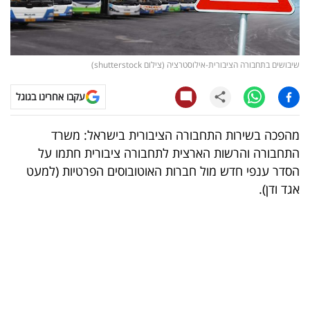
קריפטו
ויראלי
שיבושים בתחבורה הציבורית-אילוסטרציה (צילום shutterstock)
טלוויזיה
עקבו אחרינו בגוגל
עסקי
מהפכה בשירות התחבורה הציבורית בישראל: משרד
ספורט
התחבורה והרשות הארצית לתחבורה ציבורית חתמו על
הסדר ענפי חדש מול חברות האוטובוסים הפרטיות (למעט
קריירה
אגד ודן).
ולימודים
מינויים
רייטינג
רכב