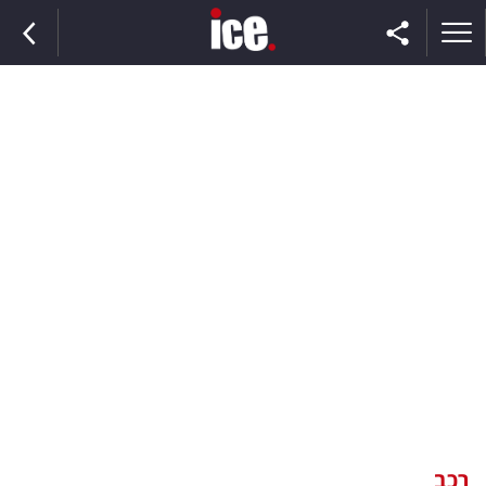
ראשי
הנבחרת
השוק
תקשורת
ומדיה
כסף
וצרכנות
רכב