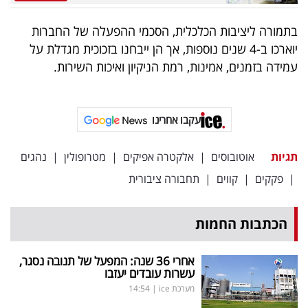
פרסמו
באייס
בתמורה ליציבות הכלכלית, הסכמי ההפעלה של החברות
יוארכו ב-4 שנים נוספות, אך הן ייבחנו בזכוכית מגדלת על
עקבו
עמידה בזמנים, אמינות, רמת הניקיון ואיכות השירות.
אחרינו:
עקבו אחרינו
תגיות
אוטובוסים
|
אלקטרה אפיקים
|
מטרופולין
|
נהגים
|
פקקים
|
קווים
|
תחבורה ציבורית
הכתבות החמות
אחרי 36 שנה: המפעל של תנובה נסגר,
עשרות עובדים יעזבו
מערכת ice
|
14:54