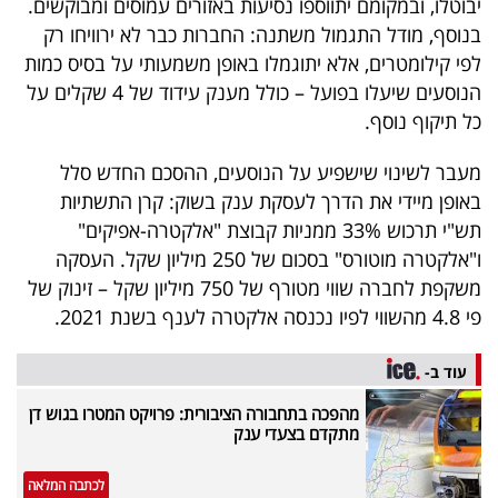
יבוטלו, ובמקומם יתווספו נסיעות באזורים עמוסים ומבוקשים.
40
בנוסף, מודל התגמול משתנה: החברות כבר לא ירוויחו רק
לפי קילומטרים, אלא יתוגמלו באופן משמעותי על בסיס כמות
הנוסעים שיעלו בפועל – כולל מענק עידוד של 4 שקלים על
שיתופי
כל תיקוף נוסף.
פעולה
מעבר לשינוי שישפיע על הנוסעים, ההסכם החדש סלל
באופן מיידי את הדרך לעסקת ענק בשוק: קרן התשתיות
תש"י תרכוש 33% ממניות קבוצת "אלקטרה-אפיקים"
דרושים
ו"אלקטרה מוטורס" בסכום של 250 מיליון שקל. העסקה
משקפת לחברה שווי מטורף של 750 מיליון שקל – זינוק של
ניוזלטרים
פי 4.8 מהשווי לפיו נכנסה אלקטרה לענף בשנת 2021.
עוד ב-
מייל
מהפכה בתחבורה הציבורית: פרויקט המטרו בגוש דן
אדום
מתקדם בצעדי ענק
לכתבה המלאה