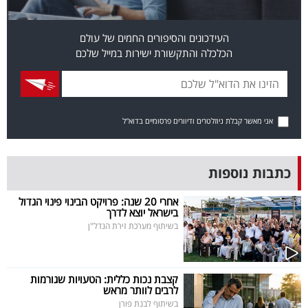
פרסמו
באייס
העידכונים והסיפורים החמים של עולם
הכלכלה והתקשורת ישירות במייל שלכם
עקבו
אחרינו:
אני מאשר קבלת ניוזלטרים ודיוורים פרסומיים בדוא"ל
כתבות נוספות
אחרי 20 שנה: פרויקט הבינוי פינוי הגדול
בישראל יוצא לדרך
בשיתוף מערכת זירת הנדל"ן
קצבת נכות כללית: הטעויות שגורמות
לרבים לוותר מראש
בשיתוף לבנת פורן