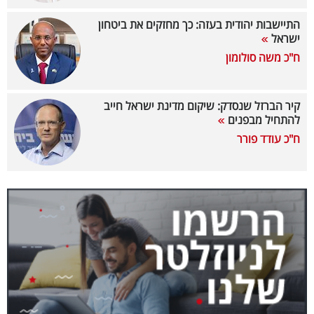
40
התיישבות יהודית בעזה: כך מחזקים את ביטחון
ישראל
ח"כ משה סולומון
שיתופי
פעולה
קיר הברזל שנסדק: שיקום מדינת ישראל חייב
להתחיל מבפנים
ח"כ עודד פורר
דרושים
ניוזלטרים
מייל
אדום