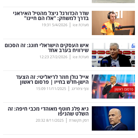
קריפטו
שדר הכדורגל ניצל מהטיל האיראני
בדרך למשחק: "אלו הם חיינו"
|
מערכת ice
5/4/2026
19:31
ויראלי
טלוויזיה
איש העסקים הישראלי חוגג: זה הסכום
שירוויח בערב אחד
עסקי
|
מערכת ice
27/2/2026
12:23
ספורט
אייל גולן חוזר לריאליטי: זה הצעד
קריירה
הישן-חדש בחייו | פרסום ראשון
|
ולימודים
צוף צימרינג
11/11/2025
15:09
פרסום ראשון
מינויים
גיא פלג חוטף מאוהדי מכבי חיפה: זה
השלט שהניפו
רייטינג
|
דסק תקשורת
8/11/2025
20:32
רכב