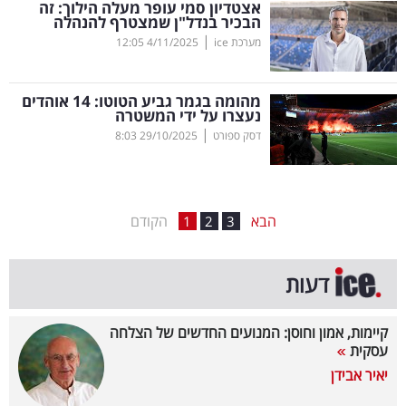
אצטדיון סמי עופר מעלה הילוך: זה
הבכיר בנדל"ן שמצטרף להנהלה
בריאות
|
מערכת ice
4/11/2025
12:05
תרבות
ופנאי
מהומה בגמר גביע הטוטו: 14 אוהדים
נעצרו על ידי המשטרה
|
דסק ספורט
29/10/2025
8:03
תיירות
TOP-
5
הבא
הקודם
1
2
3
המילון
דעות
הכלכלי
פודקאסט
קיימות, אמון וחוסן: המנועים החדשים של הצלחה
עסקית
40
יאיר אבידן
UNDER