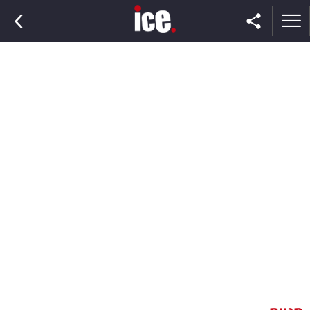
ראשי
הנבחרת
השוק
תקשורת
ומדיה
כסף
וצרכנות