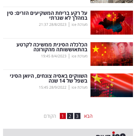
קריפטו
על רקע בריחת המשקיעים הזרים: סין
במהלך לא שגרתי
|
מערכת ice
28/8/2023
21:37
ויראלי
טלוויזיה
הכלכלה הסינית ממשיכה לקרטע
בהתאוששותה מהקורונה
עסקי
|
מערכת ice
8/4/2023
19:45
ספורט
השווקים באסיה צונחים, היואן הסיני
קריירה
בשפל של 14 שנה
|
ולימודים
מערכת ice
28/9/2022
15:45
מינויים
הבא
הקודם
רייטינג
1
2
3
רכב