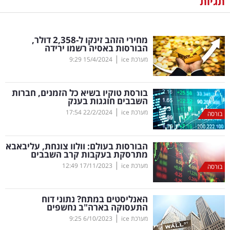
תגיות
נדל"ן
מחירי הזהב זינקו ל-2,358 דולר,
דיגיטל
הבורסות באסיה רשמו ירידה
וטק
|
מערכת ice
15/4/2024
9:29
שיווק
בורסת טוקיו בשיא כל הזמנים, חברות
ופרסום
השבבים חוגגות בענק
|
מערכת ice
22/2/2024
17:54
בורסה
משפט
הבורסות בעולם: וולוו צונחת, עליבאבא
מדדים
מתרסקת בעקבות קרב השבבים
ומחקרים
|
מערכת ice
17/11/2023
12:49
בורסה
דעות
האנליסטים במתח? נתוני דוח
התעסוקה בארה"ב נחשפים
רכילות
|
מערכת ice
6/10/2023
9:25
עסקית