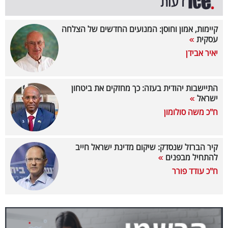
דעות
בריאות
קיימות, אמון וחוסן: המנועים החדשים של הצלחה
תרבות
עסקית
יאיר אבידן
ופנאי
תיירות
התיישבות יהודית בעזה: כך מחזקים את ביטחון
ישראל
TOP-
ח"כ משה סולומון
5
המילון
קיר הברזל שנסדק: שיקום מדינת ישראל חייב
להתחיל מבפנים
הכלכלי
ח"כ עודד פורר
פודקאסט
40
UNDER