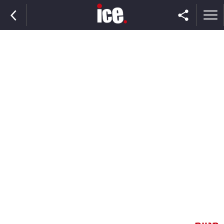
ראשי
הנבחרת
השוק
תקשורת
ומדיה
כסף
וצרכנות