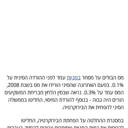
בריאות
תרבות
ופנאי
תיירות
TOP-
5
מס הבולים על מסחר
במניות
עמד לפני ההורדה הסינית על
המילון
0.1%. בפעם האחרונה שהסיני הורידו את מס בשנת 2008,
הכלכלי
המס עמד על 0.3%. נראה שבסין הלחץ מבריחת המשקיעים
הזרים היה גבוה - בנוסף להורדת המיסוי, החליטו בממשלה
פודקאסט
הסיני להפחית את הבירוקרטיה.
40
במסגרת ההחלטה על הפחתת הבירוקרטיה, החליטו
UNDER
להפחית את כמות המניות שסוחרים צריכים להחזיק בערבות.