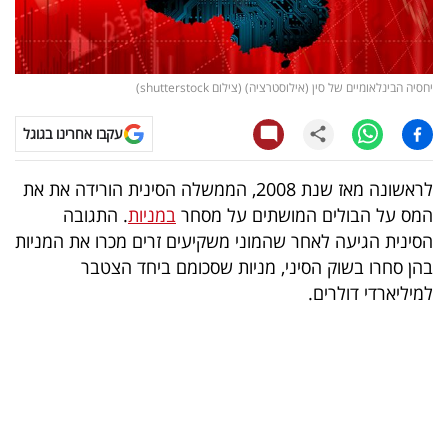
קריפטו
ויראלי
יחסיה הבינלאומיים של סין (אילוסטרציה) (צילום shutterstock)
טלוויזיה
עקבו אחרינו בגוגל
עסקי
לראשונה מאז שנת 2008, הממשלה הסינית הורידה את את
ספורט
המס על הבולים המושתים על מסחר
במניות
. התגובה
הסינית הגיעה לאחר שהמוני משקיעים זרים מכרו את המניות
קריירה
בהן סחרו בשוק הסיני, מניות שסכומם ביחד הצטבר
ולימודים
למיליארדי דולרים.
מינויים
רייטינג
רכב