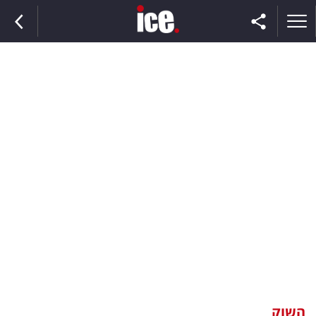
ראשי
הנבחרת
השוק
תקשורת
ומדיה
כסף
וצרכנות
השוק