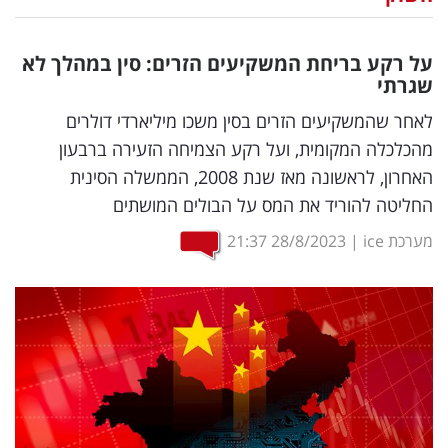
נדל"ן
על רקע בריחת המשקיעים הזרים: סין במהלך לא
דיגיטל
שגרתי
וטק
לאחר שהמשקיעים הזרים בסין משכו מיליארדי דולרים
מהכלכלה המקומית, ועל רקע הצמיחה הזעירה ברבעון
שיווק
האחרון, לראשונה מאז שנת 2008, הממשלה הסינית
ופרסום
החליטה להוריד את המס על הבולים המושתים
משפט
מערכת ice
|
28/8/2023
21:37
מדדים
ומחקרים
דעות
רכילות
עסקית