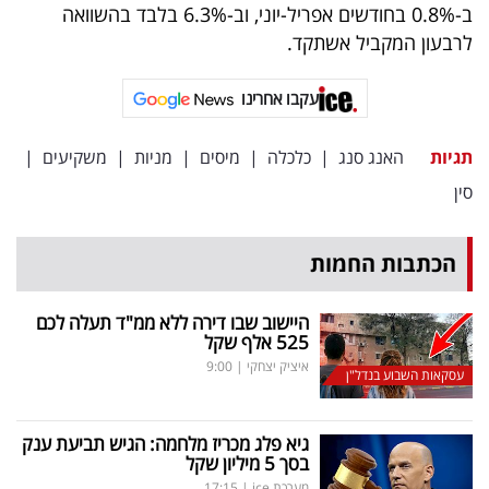
פרסמו
ב-0.8% בחודשים אפריל-יוני, וב-6.3% בלבד בהשוואה
לרבעון המקביל אשתקד.
באייס
עקבו
עקבו אחרינו
אחרינו:
תגיות
האנג סנג
|
כלכלה
|
מיסים
|
מניות
|
משקיעים
|
סין
הכתבות החמות
היישוב שבו דירה ללא ממ"ד תעלה לכם
525 אלף שקל
איציק יצחקי
|
9:00
עסקאות השבוע בנדל"ן
גיא פלג מכריז מלחמה: הגיש תביעת ענק
בסך 5 מיליון שקל
מערכת ice
|
17:15