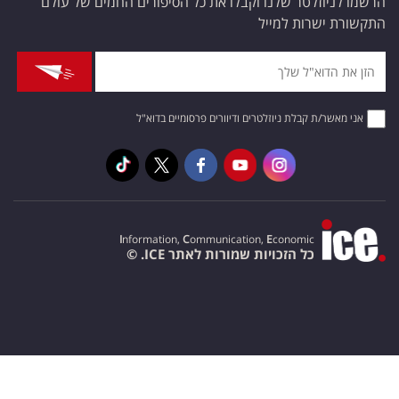
הרשמו לניוזלטר שלנו וקבלו את כל הסיפורים החמים של עולם
התקשורת ישרות למייל
אני מאשר/ת קבלת ניוזלטרים ודיוורים פרסומיים בדוא"ל
I
nformation,
C
ommunication,
E
conomic
כל הזכויות שמורות לאתר ICE. ©