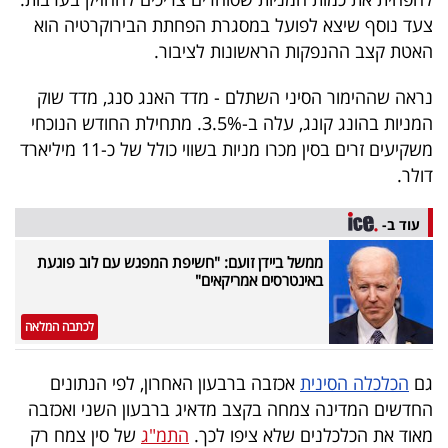
40
צעד נוסף שיצא לפועל במסגרת הפחתת הבירוקרטיה הוא
האטת קצב ההנפקות הראשונות לציבור.
שיתופי
נראה שההימור הסיני השתלם - מדד האנג סנג, מדד שוק
המניות בהונג קונג, עלה ב-3.5%. מתחילת החודש הנוכחי
פעולה
משקיעים זרים בסין מכרו מניות בשווי כולל של כ-11 מיליארד
דולר.
דרושים
עוד ב-
ממשל ביידן זועם: "חשיפת המפגש עם לוב פוגעת
ניוזלטרים
באינטרסים אמריקאים"
לכתבה המלאה
מייל
אדום
גם
הכלכלה הסינית
אכזבה ברבעון האחרון, לפי הנתונים
החדשים המדינה צמחה בקצב מדאיג ברבעון השני ואכזבה
מאוד את הכלכלנים שלא ציפו לכך.
התמ"ג
של סין צמח רק