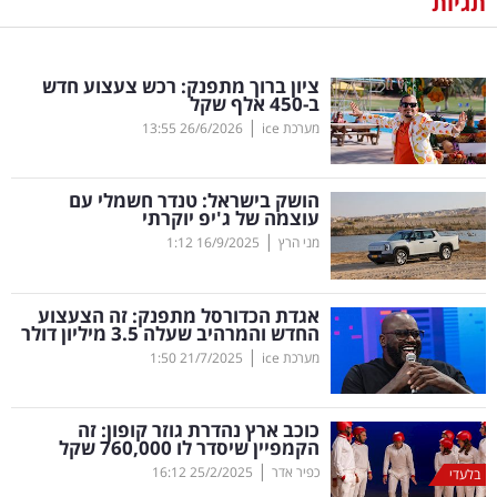
תגיות
נדל"ן
ציון ברוך מתפנק: רכש צעצוע חדש
דיגיטל
ב-450 אלף שקל
וטק
|
מערכת ice
26/6/2026
13:55
שיווק
הושק בישראל: טנדר חשמלי עם
ופרסום
עוצמה של ג'יפ יוקרתי
|
מני הרץ
16/9/2025
1:12
משפט
אגדת הכדורסל מתפנק: זה הצעצוע
מדדים
החדש והמרהיב שעלה 3.5 מיליון דולר
ומחקרים
|
מערכת ice
21/7/2025
1:50
דעות
כוכב ארץ נהדרת גוזר קופון: זה
הקמפיין שיסדר לו 760,000 שקל
רכילות
|
כפיר אדר
25/2/2025
16:12
בלעדי
עסקית