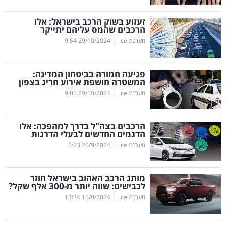
קריפטו
זעזוע בשוק הרכב בישראל: אלו
הרכבים שהמס עליהם יתייקר
|
מערכת ice
29/10/2024
9:54
ויראלי
טלוויזיה
פגיעה חמורה בביטחון המדינה:
המשטרה חושפת אירוע חריג בצפון
עסקי
|
מערכת ice
29/10/2024
9:01
ספורט
הרכבים בצה"ל בדרך למהפכה: אלו
קריירה
הדגמים החדשים לבעלי הדרגות
|
ולימודים
מערכת ice
20/9/2024
6:23
מינויים
מותג הרכב האהוב בישראל חוזר
לכבישים: שווה יותר מ-300 אלף שקל?
רייטינג
|
מערכת ice
15/9/2024
13:34
רכב