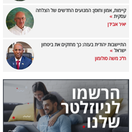
40
קיימות, אמון וחוסן: המנועים החדשים של הצלחה
עסקית
יאיר אבידן
שיתופי
פעולה
התיישבות יהודית בעזה: כך מחזקים את ביטחון
ישראל
ח"כ משה סולומון
דרושים
ניוזלטרים
מייל
אדום