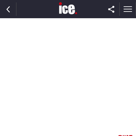
ראשי
הנבחרת
השוק
תקשורת
ומדיה
כסף
וצרכנות