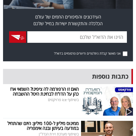
פרסמו
באייס
העידכונים והסיפורים החמים של עולם
הכלכלה והתקשורת ישירות במייל שלכם
עקבו
אחרינו:
אני מאשר קבלת ניוזלטרים ודיוורים פרסומיים בדוא"ל
כתבות נוספות
האם זו הרפורמה לה ציפינו? השמאי ארז
כהן על הדו"ח לבחינת היטל ההשבחה
בשיתוף ice פרויקטים
ממינוס מיליון ל-100 מיליון: היזם שהתחיל
במודעה בעיתון ובנה אימפריה
בשיתוף מערכת זירת הנדל"ן