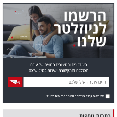
בריאות
תרבות
ופנאי
תיירות
TOP-
5
העידכונים והסיפורים החמים של עולם
הכלכלה והתקשורת ישירות במייל שלכם
המילון
הכלכלי
פודקאסט
אני מאשר קבלת ניוזלטרים ודיוורים פרסומיים בדוא"ל
40
UNDER
כתבות נוספות