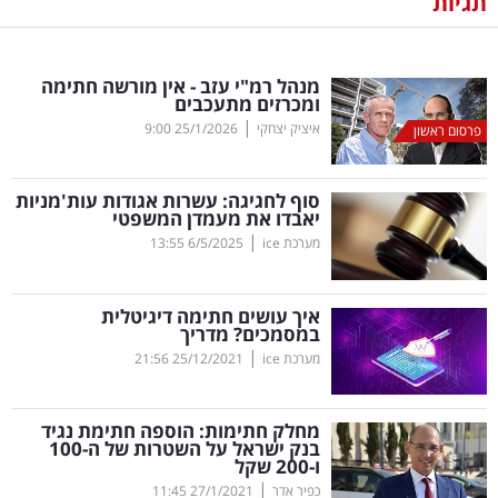
תגיות
נדל"ן
מנהל רמ"י עזב - אין מורשה חתימה
דיגיטל
ומכרזים מתעכבים
וטק
|
איציק יצחקי
25/1/2026
9:00
פרסום ראשון
שיווק
סוף לחגיגה: עשרות אגודות עות'מניות
ופרסום
יאבדו את מעמדן המשפטי
|
מערכת ice
6/5/2025
13:55
משפט
איך עושים חתימה דיגיטלית
מדדים
במסמכים? מדריך
ומחקרים
|
מערכת ice
25/12/2021
21:56
דעות
מחלק חתימות: הוספה חתימת נגיד
בנק ישראל על השטרות של ה-100
רכילות
ו-200 שקל
|
עסקית
כפיר אדר
27/1/2021
11:45