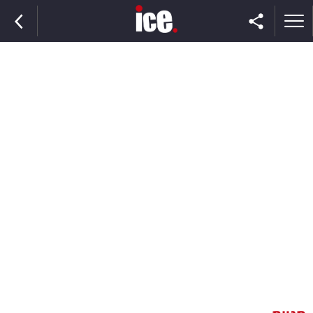
ראשי
הנבחרת
השוק
תקשורת
ומדיה
כסף
וצרכנות