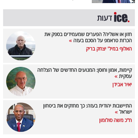
קריפטו
דעות
ויראלי
חזון או אשליה? הפערים שמעמידים בספק את
הכרזת טראמפ על הסכם בעזה
טלוויזיה
האלוף במיל' יצחק בריק
עסקי
ספורט
קיימות, אמון וחוסן: המנועים החדשים של הצלחה
עסקית
קריירה
יאיר אבידן
ולימודים
מינויים
התיישבות יהודית בעזה: כך מחזקים את ביטחון
ישראל
רייטינג
ח"כ משה סולומון
רכב