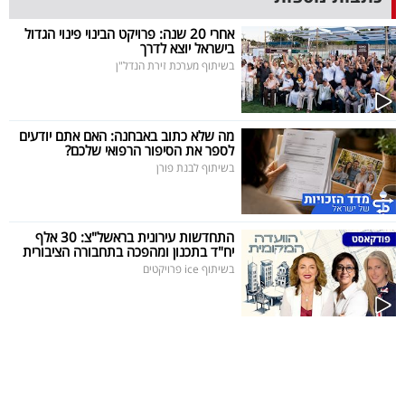
40
אחרי 20 שנה: פרויקט הבינוי פינוי הגדול
בישראל יוצא לדרך
בשיתוף מערכת זירת הנדל"ן
שיתופי
פעולה
מה שלא כתוב באבחנה: האם אתם יודעים
לספר את הסיפור הרפואי שלכם?
בשיתוף לבנת פורן
דרושים
התחדשות עירונית בראשל"צ: 30 אלף
ניוזלטרים
יח"ד בתכנון ומהפכה בתחבורה הציבורית
בשיתוף ice פרויקטים
מייל
אדום