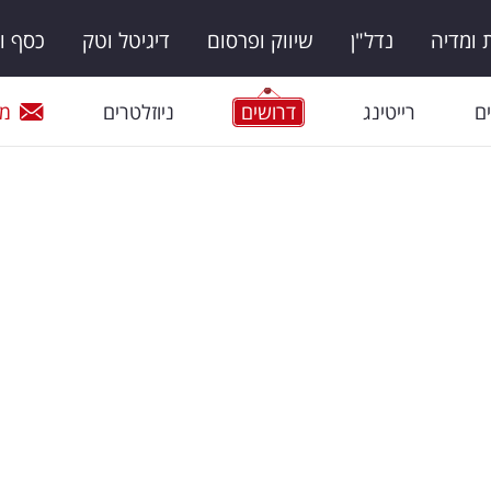
ומדיה
נדל"ן
שיווק ופרסום
דיגיטל וטק
כסף ו
ם
רייטינג
דרושים
ניוזלטרים
מי