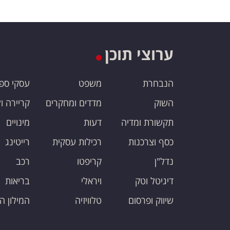
ערוצי תוכן
הנבחרת
משפט
עסקי ספ
השוק
מדדים ומחקרים
קריירה ו
תקשורת ומדיה
דעות
מינויים
כסף וצרכנות
רכילות עסקית
רייטינג
נדל"ן
קריפטו
רכב
דיגיטל וטק
ויראלי
בריאות
שיווק ופרסום
טלוויזיה
המילון ה