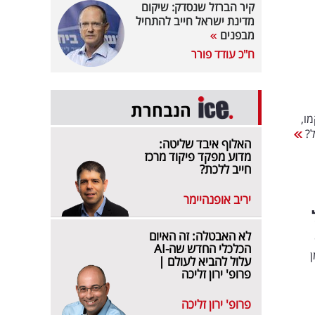
קיר הברזל שנסדק: שיקום
מדינת ישראל חייב להתחיל
מבפנים
ח"כ עודד פורר
הנבחרת
ו,
ל?
האלוף איבד שליטה:
מדוע מפקד פיקוד מרכז
חייב ללכת?
יריב אופנהיימר
לא האבטלה: זה האיום
הכלכלי החדש שה-AI
ן
עלול להביא לעולם |
פרופ' ירון זליכה
פרופ' ירון זליכה