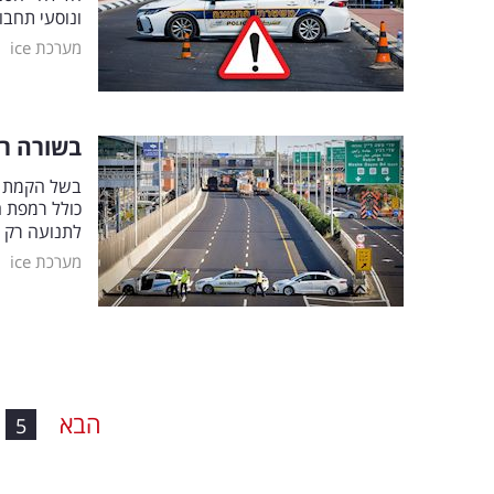
ונוסעי תחבו
|
מערכת ice
בשורה רע
בשל הקמת גש
כולל רמפת 
לתנועה רק ב
|
מערכת ice
הבא
5