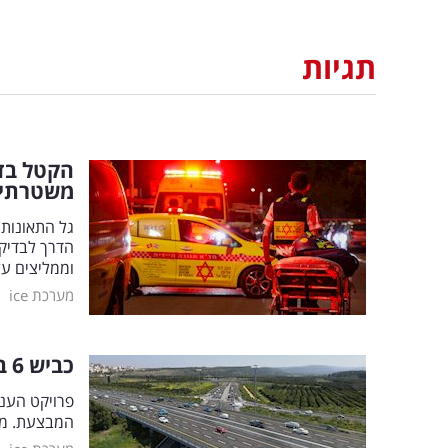
תגיות
הקטל בד
משטרתי
גל התאונות
הדרך לבדיק
וממליצים על
|
מערכת ice
כביש 6 במהפכת מחירים: הנהגים ישלמו 40
המבצעת. מי