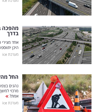
|
מערכת ice
מהפכה ב
בדרך
אחד מצירי ה
היכן יתווספ
|
מערכת ice
החל מהלילה ב-22:00: חסימה מ
נהגים בצפון
מרכזי למשך 
אמת?
|
מערכת ice