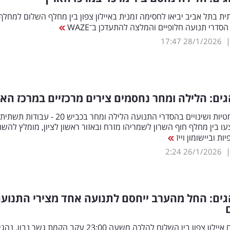
ת בתל אביב יביאו לחסימה זמנית באיילון צפון בין מחלף השלום למחלף
סדרי תנועה חלופיים והמלצה להתעדכן ב־WAZE
17:47
28/1/2026
ים: הלילה ומחר נחסמים צירים מרכזיים במרכז הא
חסימות הרמטיות ושינויים בהסדרי התנועה הלילה ומחר בכביש 20 - עבודות תשתית
עו בין מחלף חוף השרון לשמריהו מזרח ובאזור ראשון לציון, מומלץ לה
ות וביישומון וייז
2:24
26/1/2026
ים: החל מהערב ייחסם לתנועה אחד מצירי התנוע
הלילה ייחסם איילון צפון בין השלום להלכה משעה 23:00 עקב הקמת גשר נבון. 