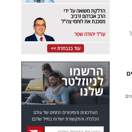
הדלקת משואה על ידי
יש 6
הרב אברהם זרביב
מסכנת את לוחמי צה"ל
ך
עו"ד יהודה שפר
עוד בנבחרת >>
ים
ים
העידכונים והסיפורים החמים של עולם
הכלכלה והתקשורת ישירות במייל שלכם