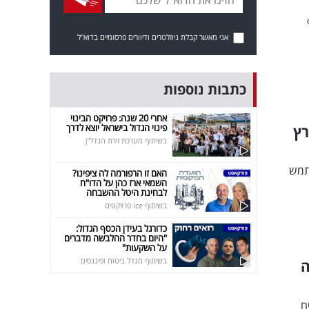
אני מאשר קבלת ניוזלטרים ודיוורים פרסומיים בדוא"ל
כתבות נוספות
אחרי 20 שנה: פרויקט הבינוי
פינוי הגדול בישראל יוצא לדרך
רץ
בשיתוף מערכת זירת הנדל"ן
שתמש
האם זו הרפורמה לה ציפינו?
השמאי ארז כהן על הדו"ח
לבחינת היטל ההשבחה
בשיתוף ice פרויקטים
כדורגל בעידן הכסף הגדול:
"היום בחדר ההלבשה מדברים
על השקעות"
בשיתוף מגדל ביטוח ופיננסים
ה
נהגים