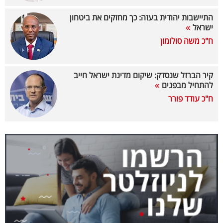
40
התיישבות יהודית בעזה: כך מחזקים את ביטחון
ישראל
ח"כ משה סולומון
שיתופי
פעולה
קיר הברזל שנסדק: שיקום מדינת ישראל חייב
להתחיל מבפנים
ח"כ עודד פורר
דרושים
ניוזלטרים
מייל
אדום