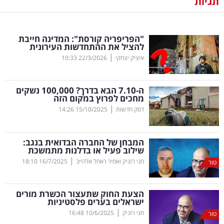
תגיות
נדל"ן
"הפריפריה קורסת": המדינה חייבת
דיגיטל
להציל את ההתחדשות העירונית
וטק
|
איציק יצחקי
22/3/2026
10:33
שיווק
ה-7.10 הבא בדרך? 100,000 נשקים
ופרסום
מחכים לפרוץ במקום הזה
|
דסק חדשות
15/10/2025
14:26
משפט
המבחן של החברה הבדואית בנגב:
מדדים
שילוב פעיל או בדלנות מתמשכת
ומחקרים
|
חגי רזניק ואמיר ראחל אלהייב
16/7/2025
18:10
טור
דעות
הצעת החוק שתעצור הכשרת מורים
ישראלים בערים פלסטיניות
רכילות
|
חגי רזניק
10/6/2025
16:48
טור
עסקית