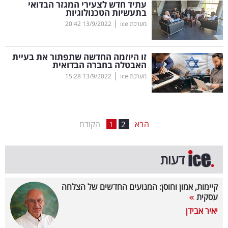
עתיד חדש לצעירי המגזר הבדואי
בתעשיות הטכנולוגיות
בריאות
|
מערכת ice
13/9/2022
20:42
תרבות
ופנאי
זו היוזמה החדשה שתפתור את בעיית
האבטלה בחברה הבדואית
|
מערכת ice
13/9/2022
15:28
תיירות
TOP-
5
הבא
הקודם
1
2
המילון
דעות
הכלכלי
פודקאסט
קיימות, אמון וחוסן: המנועים החדשים של הצלחה
עסקית
40
יאיר אבידן
UNDER