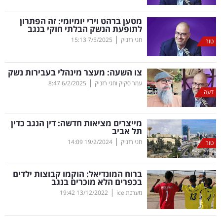
קריפטו
מטען ברהט וירי יומיומי: זה הפתרון
לתופעת הנשק הבלתי חוקי בנגב
|
חגי רזניק
7/5/2025
15:13
טור
ויראלי
טלוויזיה
צו השעה: מעצר מינהלי בעבירות נשק
|
עמר סקיק וחגי רזניק
6/2/2025
8:47
עסקי
דעה
ספורט
מייצרים מציאות חדשה: דין הנגב כדין
קריירה
תל אביב
|
ולימודים
חגי רזניק
19/2/2024
14:09
טור
מינויים
ברוח המונדיאל: הוקמו קבוצות ילדים
בכפרים הלא מוכרים בנגב
רייטינג
|
מערכת ice
13/12/2022
19:42
רכב