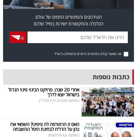
פרסמו
באייס
העידכונים והסיפורים החמים של עולם
הכלכלה והתקשורת ישירות במייל שלכם
עקבו
אחרינו:
אני מאשר קבלת ניוזלטרים ודיוורים פרסומיים בדוא"ל
כתבות נוספות
אחרי 20 שנה: פרויקט הבינוי פינוי הגדול
בישראל יוצא לדרך
בשיתוף מערכת זירת הנדל"ן
האם זו הרפורמה לה ציפינו? השמאי ארז
כהן על הדו"ח לבחינת היטל ההשבחה
בשיתוף ice פרויקטים