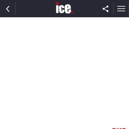
ראשי
הנבחרת
השוק
תקשורת
ומדיה
כסף
וצרכנות