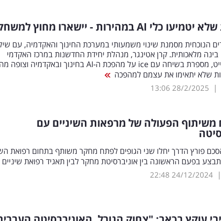
שלא יטמיעו כלי
AI
במהירות - יישארו מחוץ למשחק
ם הנוכחית מסמנת שינוי משמעותי במערכת החינוך והאקדמיה, עם שיל
 בינה מלאכותית. קרן אטינגר, מנהלת יחידת החדשנות במרכז האקדמי
לוינסקי־וינגייט, מספרת בשיחה עם ice על מהפכת ה-AI בחינוך ובאקדמיה וצופה מה
ות שלא יתאימו את עצמם למהפכה
|
13:06
28/2/2025
ח משיתוף הפעולה של מרפאות השיניים עם
סיטה
כם פורץ הדרך יחלו שני הגופים לפתח מחקר משותף בתחום רפואת השי
בצע בפעם הראשונה בין אוניברסיטת מחקר לבין תאגיד רפואת שיניים
22:48
24/12/2024
י עוקץ בכאב: "צחוק הגורל. האוניברסיטה העברית