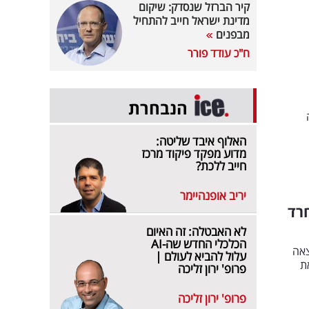
קיר הברזל שנסדק: שיקום
מדינת ישראל חייב להתחיל
מבפנים
ח"כ עודד פורר
הנבחרת
האלוף איבד שליטה:
מדוע מפקד פיקוד מרכז
חייב ללכת?
יריב אופנהיימר
רד
לא האבטלה: זה האיום
הכלכלי החדש שה-AI
צאה
עלול להביא לעולם |
ת
פרופ' ירון זליכה
פרופ' ירון זליכה