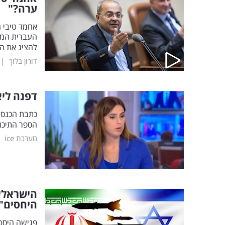
ערה?"
אחמד טיבי 
העברית המתנ
להציג את ה
|
דורון בלוך
דפנה ליא
הספר התיכון ש
|
מערכת ice
הישראלי 
היחסים"
פגישה היסטו