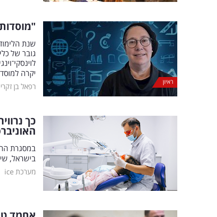
"מוסדות 
שנת הלימודי
גובר של כלי
יקרה למוסד
ראיון
רפאל בן זקרי
כך נרווי
האוניבר
במסגרת ההס
בישראל, שית
|
מערכת ice
אחמד טיב