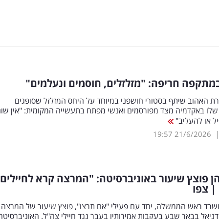
במתקפה חריפה: "מזלזלים, חוסמים ונעלמים"
ת האהוב שיתף בסטורי חושפני במיוחד על היחס המזלזל שסופגים
שלו באקדמיה מצד מפורסמים ואנשי מפתח בתעשייה המקומית: "אין שו
ל או להעליב"
19:57
21/6/2026
ן פוצץ שיעור באוניברסיטה: "המרצה קרא לחיילים
| צפו
שרד ראש הממשלה, יחד עם פעילי "אם תרצו", פוצץ שיעור של המרצה 
דניאל בבאר שבע בעקבות אמירותיו בעבר נגד חיילי צה"ל. האוניברסיטה