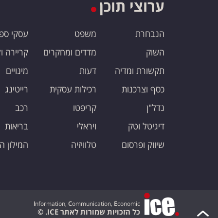
ערוצי תוכן
הנבחרת
משפט
עסקי ספ
השוק
מדדים ומחקרים
קריירה ו
תקשורת ומדיה
דעות
מינויים
כסף וצרכנות
רכילות עסקית
רייטינג
נדל"ן
קריפטו
רכב
דיגיטל וטק
ויראלי
בריאות
שיווק ופרסום
טלוויזיה
המילון ה
I
nformation,
C
ommunication,
E
conomic
כל הזכויות שמורות לאתר ICE. ©