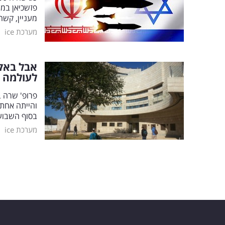
פזשכיאן במה
מעניין, קשה
|
מערכת ice
אבל באק
לעולמה
פרופ' שרה ב
והייתה אחת 
בסוף השבוע הא
|
מערכת ice