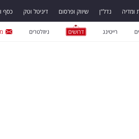
ומדיה
נדל"ן
שיווק ופרסום
דיגיטל וטק
כסף ו
ם
רייטינג
דרושים
ניוזלטרים
מי