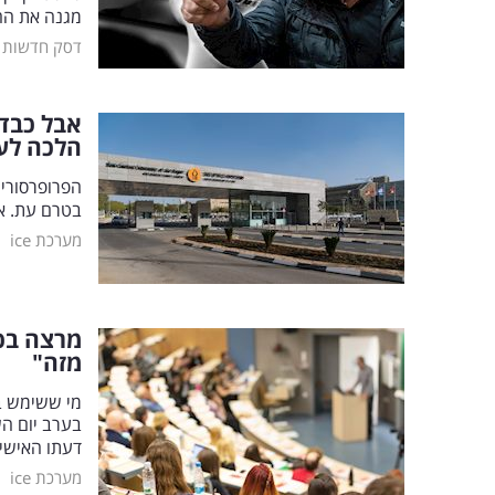
מגנה את הה
דסק חדשות
אבל כבד 
הלכה לע
הפרופרסורית
בטרם עת. א
|
מערכת ice
מרצה בכי
מזה"
מי ששימש ב
בערב יום הש
דעתו האישי
|
מערכת ice