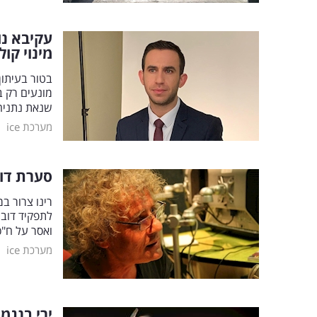
עקיבא נו
מינוי קו
בטור בעיתון
מונעים רק ב
שנאת נתניה
|
מערכת ice
סערת דוב
רינו צרור ב
לתפקיד דובר
ואסר על ח"כ
|
מערכת ice
ירי בנגמ