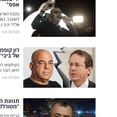
אפס"
כתבת הארץ, 
לשעבר, נאור
אלדד יניב 
|
מערכת ice
רון קופמ
של ביבי"
העיתונאי רו
יחיא, דובר 
|
מערכת ice
תנועת המ
"מטורלל
קריים מיני