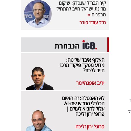
קיר הברזל שנסדק: שיקום
מדינת ישראל חייב להתחיל
מבפנים
ח"כ עודד פורר
הנבחרת
האלוף איבד שליטה:
מדוע מפקד פיקוד מרכז
חייב ללכת?
יריב אופנהיימר
לא האבטלה: זה האיום
הכלכלי החדש שה-AI
עלול להביא לעולם |
ם שירותים בחוץ ב7000
פרופ' ירון זליכה
פרופ' ירון זליכה