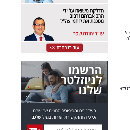
הדלקת משואה על ידי
הרב אברהם זרביב
מסכנת את לוחמי צה"ל
יא
עו"ד יהודה שפר
א
עוד בנבחרת >>
בגל"צ
העידכונים והסיפורים החמים של עולם
הכלכלה והתקשורת ישירות במייל שלכם