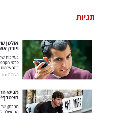
תגיות
אולפן ש
ויורק אש
בעקבות שידו
פרטי הקמפיי
בהתעלמות מ
|
מערכת ice
הצטרף?
המבזקן של מ
הממשלה לשע