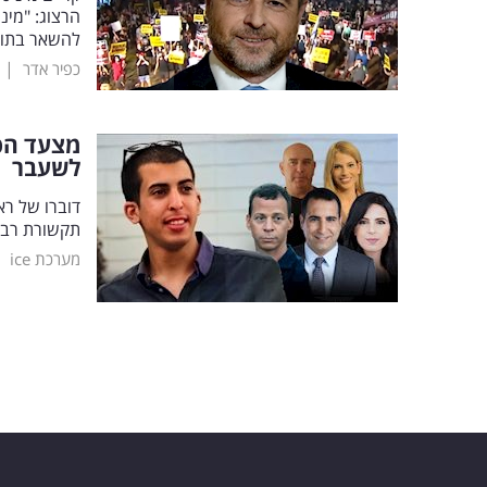
הרצוג: "מינ
להשאר בתודע
|
כפיר אדר
מצעד הפר
לשעבר
דוברו של רא
תקשורת רבים
|
מערכת ice