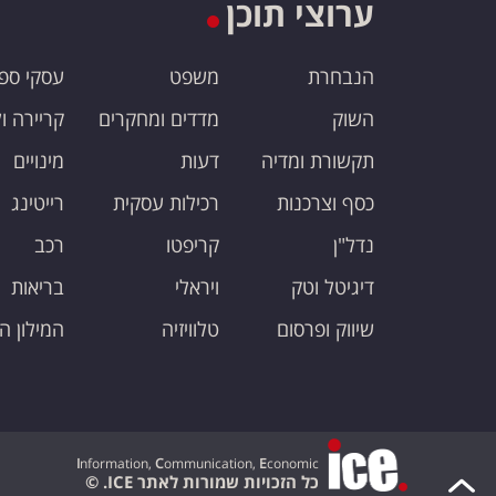
ערוצי תוכן
הנבחרת
משפט
עסקי ספ
השוק
מדדים ומחקרים
קריירה ו
תקשורת ומדיה
דעות
מינויים
כסף וצרכנות
רכילות עסקית
רייטינג
נדל"ן
קריפטו
רכב
דיגיטל וטק
ויראלי
בריאות
שיווק ופרסום
טלוויזיה
המילון ה
I
nformation,
C
ommunication,
E
conomic
כל הזכויות שמורות לאתר ICE. ©