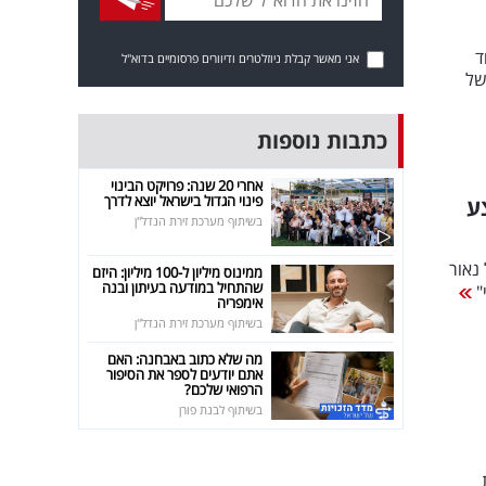
ד
אני מאשר קבלת ניוזלטרים ודיוורים פרסומיים בדוא"ל
של
כתבות נוספות
אחרי 20 שנה: פרויקט הבינוי
פינוי הגדול בישראל יוצא לדרך
ע
בשיתוף מערכת זירת הנדל"ן
נאור
ממינוס מיליון ל-100 מיליון: היזם
שהתחיל במודעה בעיתון ובנה
"
אימפריה
בשיתוף מערכת זירת הנדל"ן
מה שלא כתוב באבחנה: האם
אתם יודעים לספר את הסיפור
הרפואי שלכם?
בשיתוף לבנת פורן