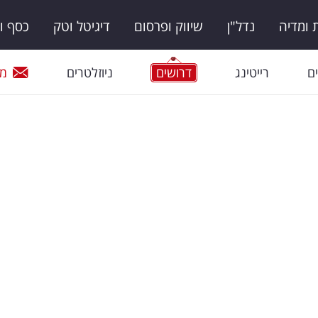
ומדיה
נדל"ן
שיווק ופרסום
דיגיטל וטק
כסף ו
ם
רייטינג
דרושים
ניוזלטרים
מי