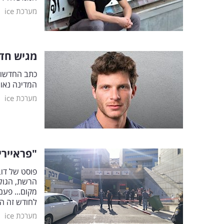
|
מערכת ice
מגיש חדשות 12 יצא לשוק: "חיי
כתב החדשות 
המדינה נאור
|
מערכת ice
"פראיירים לא
פוסט של דוב
הרשת, הגולש
לחודש זה הג
|
מערכת ice