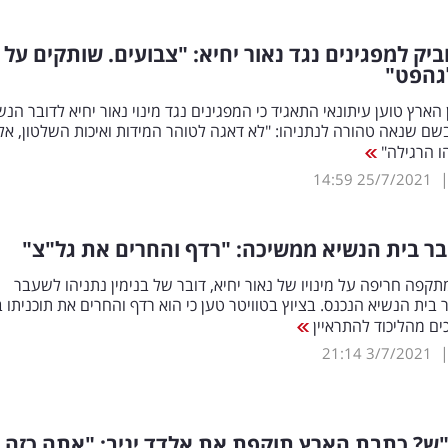
ביק למפגינים נגד נאור יחיא: "צבועים. שותקים על
לגהפט"
 הארץ טוען עיתונאי התאגיד כי המפגינים נגד מינוי נאור יחיא לדובר הנש
שם שנאה טהורה לנתניהו: "לא דאגה לטוהר המידות ואיכות השלטון, אל
ו הרגילה"
14:59
25/7/2021
ר בית הנשיא ממשיכה: "רדף והחרים את גל"צ"
מתקפה חריפה על מינויו של נאור יחיא, דובר של בנימין נתניהו לשעבר
 בית הנשיא הנכנס. בציוץ בטוויטר טען כי הוא רדף והחרים את תוכניתו 
ים מהליכוד להתראיין
21:14
3/7/2021
"ש? כתבת הארץ תוקפת את אלדד יניב: "אתה כזה