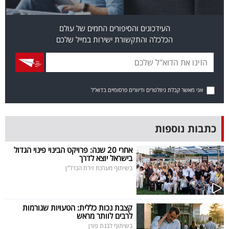
פרסמו
באייס
העידכונים והסיפורים החמים של עולם
הכלכלה והתקשורת ישירות במייל שלכם
עקבו
אחרינו:
אני מאשר קבלת ניוזלטרים ודיוורים פרסומיים בדוא"ל
כתבות נוספות
אחרי 20 שנה: פרויקט הבינוי פינוי הגדול
בישראל יוצא לדרך
בשיתוף מערכת זירת הנדל"ן
קצבת נכות כללית: הטעויות שגורמות
לרבים לוותר מראש
בשיתוף לבנת פורן