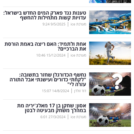
קריפטו
טענות נגד פארק המים החדש בישראל:
עדויות קשות מתחילות להחשף
|
מערכת ice
9/5/2025
9:24
ויראלי
טלוויזיה
אחת ולתמיד: האם ריצה באמת הורסת
את הברכיים?
עסקי
|
מערכת ice
15/12/2024
10:46
ספורט
נחשף הכדורגלן שחזר בתשובה:
קריירה
"לקחתי כדורים ועישנתי אבל התורה
עזרה לי"
ולימודים
|
דוד זולדן
14/8/2024
15:07
מינויים
אסון: שחקן בן 17 מאלג'יריה מת
במהלך משחק מבעיטה לבטן
רייטינג
|
מערכת ice
27/3/2024
6:01
רכב