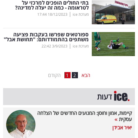
בתי החולים הופכים למרכזי על
לטראומה - כמה זה יעלה למדינה?
בריאות
|
מערכת ice
18/12/2023
17:44
תרבות
ופנאי
ספורטאים שפרשו בעקבות פציעה
משתפים בהתמודדותם: "תחושת אבל"
|
מערכת ice
3/9/2023
22:42
תיירות
TOP-
5
הבא
הקודם
1
2
המילון
דעות
הכלכלי
פודקאסט
קיימות, אמון וחוסן: המנועים החדשים של הצלחה
עסקית
40
יאיר אבידן
UNDER