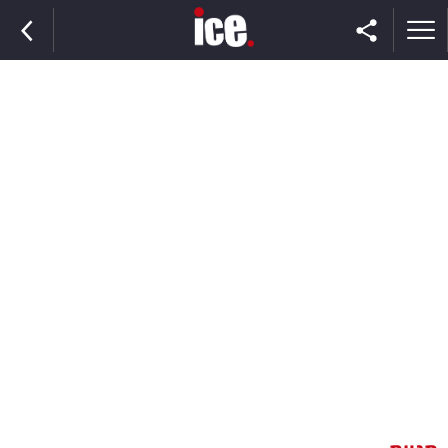
ראשי
הנבחרת
השוק
תקשורת
ומדיה
כסף
וצרכנות