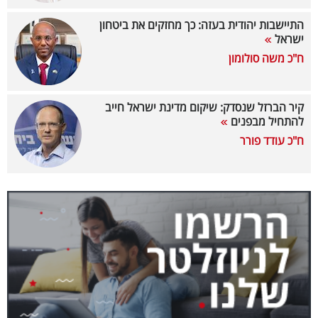
40
התיישבות יהודית בעזה: כך מחזקים את ביטחון
ישראל
ח"כ משה סולומון
שיתופי
פעולה
קיר הברזל שנסדק: שיקום מדינת ישראל חייב
להתחיל מבפנים
ח"כ עודד פורר
דרושים
ניוזלטרים
מייל
אדום