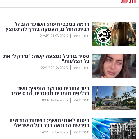
תגיות
נדל"ן
דרמה במכבי חיפה: השוער הובהל
דיגיטל
לבית החולים, העסקה בדרך להתפוצץ
וטק
|
מערכת ice
21/7/2026
22:45
שיווק
ספיר בורגיל נפצעה קשה: "פירק לי את
ופרסום
כל הצלעות"
|
מערכת ice
22/12/2025
6:29
משפט
בית החולים סורוקה הופצץ: חשד
מדדים
לדליפת חומרים מסוכנים, הרס אדיר
ומחקרים
|
מערכת ice
19/6/2025
8:08
דעות
ביטוח לאומי חושף: השמות החדשים
בפרשת ההונאה בכדורגל הישראלי
רכילות
|
מערכת ice
30/5/2025
14:15
עסקית