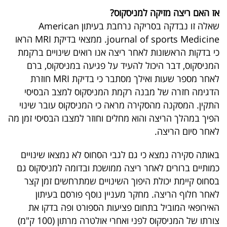
40
אז האם ריצה מזיקה למניסקוס?
שאלה זו נבדקה בסריקה נרחבת בעיתון American
journal of sports Medicine. ממצאי בדיקת MRI הראו
שיתופי
כי בדקות הראשונות לאחר ריצה אנו רואים שינויים ברקמת
פעולה
המניסקוס, דבר היכול להעיד על פגיעה במניסקוס, ברם
לאחר מספר שעות ואילך מסתבר כי בדיקת MRI חוזרת
הדגימה חזרה של מבנה רקמת המניסקוס למצב הבסיסי
התקין. המסקנה מהסקירה מראה כי המניסקוס עובר שינוי
דרושים
הפיך במהלך הריצה והוא מחלים וחוזר למצבו הבסיסי זמן מה
לאחר סיום הריצה.
ניוזלטרים
באותה סקירה נמצא כי גם לגבי הסחוס לא נמצאו שינויים
כמותיים ברורים לאחר ריצה ממושכת ובדומה למניסקוס גם
מייל
בסחוס קיימת יכולת היפוך השינויים שמתרחשים זמן קצר
אדום
לאחר חלוף הריצה. מחקר מעניין נוסף פורסם בעיתון
האירופאי המוביל בתחום פציעות הספורט ופה בדקו את
צורתו של המניסקוס לפני ואחרי אולטרה מרתון (100 ק"מ)