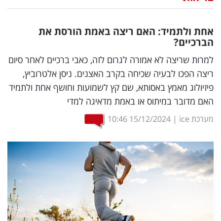
נדל"ן
אחת ולתמיד: האם ריצה באמת הורסת את
דיגיטל
הברכיים?
וטק
למרות שריצה לא אמורה לגרום לזה, כאבי ברכיים לאחר סיום
ריצה הפכו לבעיה שכיחה בקרב האצנים. ניסן אלטרוביץ,
שיווק
פיזיולוג מאמץ באסותא, שם קץ לשמועות וחושף אחת ולתמיד
ופרסום
האם מדובר במיתוס או באמת מדאיגה למדי
משפט
מערכת ice
|
15/12/2024
10:46
מדדים
ומחקרים
דעות
רכילות
עסקית