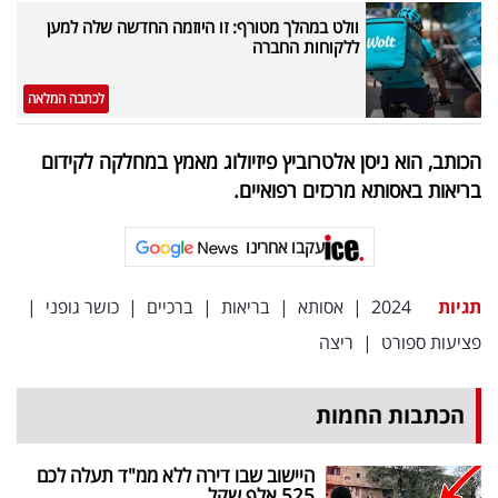
וולט במהלך מטורף: זו היוזמה החדשה שלה למען
ללקוחות החברה
לכתבה המלאה
הכותב, הוא ניסן אלטרוביץ פיזיולוג מאמץ במחלקה לקידום
בריאות באסותא מרכזים רפואיים.
עקבו אחרינו
תגיות
2024
|
אסותא
|
בריאות
|
ברכיים
|
כושר גופני
|
פציעות ספורט
|
ריצה
הכתבות החמות
היישוב שבו דירה ללא ממ"ד תעלה לכם
525 אלף שקל