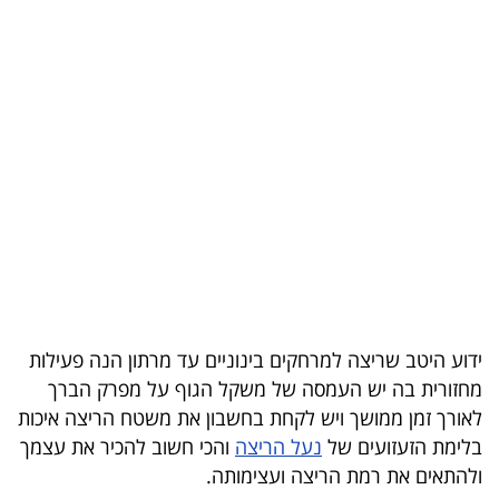
בריאות
תרבות
ופנאי
תיירות
TOP-
5
המילון
הכלכלי
ידוע היטב שריצה למרחקים בינוניים עד מרתון הנה פעילות
מחזורית בה יש העמסה של משקל הגוף על מפרק הברך
פודקאסט
לאורך זמן ממושך ויש לקחת בחשבון את משטח הריצה איכות
בלימת הזעזועים של
נעל הריצה
והכי חשוב להכיר את עצמך
40
ולהתאים את רמת הריצה ועצימותה.
UNDER