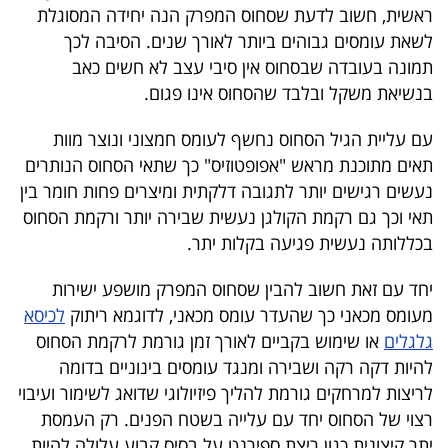
ראשית, חשוב לדעת שסחוס המפרק הנה יחידה המסוגלת
לשאת עומסים גבוהים ביותר לאורך שנים. הסיבה לכך
תמונה בעובדה שבסחוס אין סיבי עצב לא חשים כאב
בנשיאת משקל ובלבד שהסחוס אינו פגום.
עם עליית הגיל הסחוס נחשף לעומס חמצוני ונוצר מוות
תאים מתוכנת מראש "אפופטוזיס" כך שתאי הסחוס הנותרים
נעשים רגישים יותר לתגובה דלקתית ומיצרים פחות חומר בין
תאי וכך גם רקמת הקולגן נעשית שבירה יותר ורקמת הסחוס
בכללותה נעשית פגיעה בקלות יתר.
יחד עם זאת חשוב להבין שסחוס המפרק מושפע ישירות
מעומס מכאני כך שהעדר עומס מכאני, לדוגמא ריתוק
לכיסא
גלגלים
או שימוש בקביים לאורך זמן גורמת לרקמת הסחוס
להיות דקה רקה ושבירה ומנגד עומסים בינוניים בדומה
לריצות למרחקים גורמת להליך פיזיולוגי שדואג לשימור ועיבוי
רצוי של הסחוס יחד עם עלייה בשטח הפנים. רק העמסת
יתר קיצונית כגון ריצת ספירנט על בסיס קבוע עלולה להיות