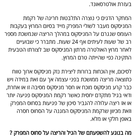
פרסמו
בעזרת אולטרסאונד.
באייס
המחקר הדגים כי נוצרה התלבטות חריגה של רקמת
המניסקוס מעבר לשולי המפרק מייד בסיום המרוץ בעקבות
עקבו
העומס שנגרם על המניסקוס במהלך הריצה שנמשכת מספר
אחרינו:
רב של שעות לעיתים אף 24 שעות. מתברר כי שבועיים
לאחר מרוץ האולטרה מרתון המניסקוס שב לצורתו הטבעית
התקינה כפי שהייתה טרם המרוץ.
לסיכום, אין הוכחות ברורות ליצירת נזק מניסקוס ארוך טווח
כתוצאה מריצה ממושכת בפני עצמה אך עם זאת במידה ויש
כבר קרע מניסקוס מוכח או חסר מניסקוס מסיבה זו או אחרת,
ודאי בגיל מתקדם יחסית כאשר רקמת המניסקוס פגיעה יותר
או אז ריצה עלולה להגביר סיכון של פגיעות בסחוס המפרק
וזאת מכיוון שרקמת המניסקוס המגנה על הסחוס חסרה
באופן חלקי או מלא.
מה בנוגע להשפעתם של הגיל והריצה על סחוס המפרק ?