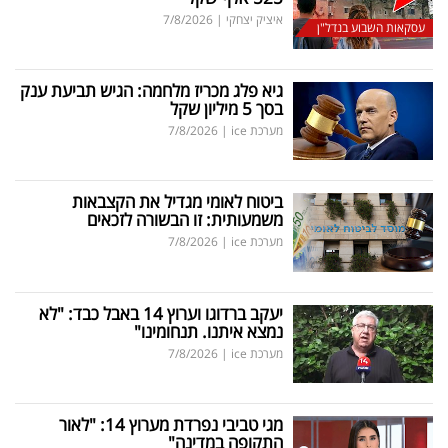
איציק יצחקי
|
7/8/2026
עסקאות השבוע בנדל"ן
גיא פלג מכריז מלחמה: הגיש תביעת ענק
בסך 5 מיליון שקל
מערכת ice
|
7/8/2026
ביטוח לאומי מגדיל את הקצבאות
משמעותית: זו הבשורה לזכאים
מערכת ice
|
7/8/2026
יעקב ברדוגו וערוץ 14 באבל כבד: "לא
נמצא איתנו. תנחומינו"
מערכת ice
|
7/8/2026
מגי טביבי נפרדת מערוץ 14: "לאור
התקופה במדינה"