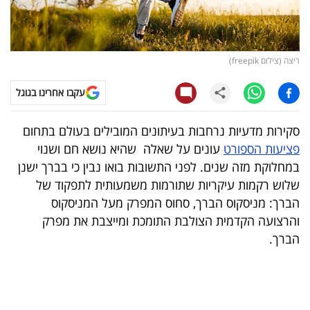
קריפטו
ויראלי
ריצה (צילום freepik)
טלוויזיה
עקבו אחרינו בגוגל
עסקי
סקירות מדעיות נרחבות בעיתונים המובילים בעולם בתחום
ספורט
פציעות הספורט
עונים על שאלה שהיא נושא חם ושנוי
במחלוקת מזה שנים. לפני התשובות בואו נבין כי בברך ישנן
קריירה
שלוש רקמות עיקריות שתורמות משמעותית לתפקוד של
ולימודים
הברך: מניסקוס הברך, סחוס המפרק מעל המניסקוס
והרצועה הקדמית הצולבת התומכת ומייצבת את מפרק
מינויים
הברך.
רייטינג
רכב