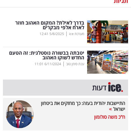
תגיות
נדל"ן
בדרך לאילת? המקום האהוב חוזר
דיגיטל
לארח אלפי מבקרים
וטק
|
מערכת ice
5/8/2025
12:41
שיווק
יטבתה בבשורה נוסטלגית: זה הטעם
ופרסום
החדש לשוקו האהוב
|
ענת סימן טוב
6/11/2024
11:01
משפט
מדדים
דעות
ומחקרים
התיישבות יהודית בעזה: כך מחזקים את ביטחון
דעות
ישראל
ח"כ משה סולומון
רכילות
עסקית