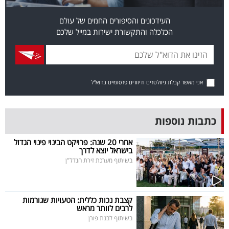
בריאות
העידכונים והסיפורים החמים של עולם
הכלכלה והתקשורת ישירות במייל שלכם
תרבות
ופנאי
תיירות
אני מאשר קבלת ניוזלטרים ודיוורים פרסומיים בדוא"ל
TOP-
5
כתבות נוספות
המילון
אחרי 20 שנה: פרויקט הבינוי פינוי הגדול
בישראל יוצא לדרך
הכלכלי
בשיתוף מערכת זירת הנדל"ן
פודקאסט
קצבת נכות כללית: הטעויות שגורמות
40
לרבים לוותר מראש
בשיתוף לבנת פורן
UNDER