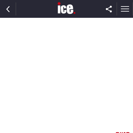
ראשי
הנבחרת
השוק
תקשורת
ומדיה
כסף
וצרכנות