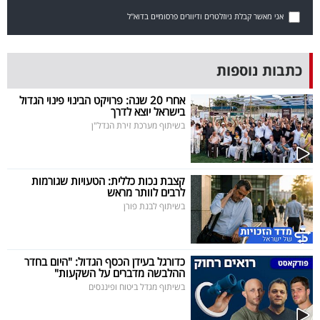
40
אני מאשר קבלת ניוזלטרים ודיוורים פרסומיים בדוא"ל
שיתופי
כתבות נוספות
פעולה
אחרי 20 שנה: פרויקט הבינוי פינוי הגדול
בישראל יוצא לדרך
בשיתוף מערכת זירת הנדל"ן
דרושים
קצבת נכות כללית: הטעויות שגורמות
ניוזלטרים
לרבים לוותר מראש
בשיתוף לבנת פורן
מייל
כדורגל בעידן הכסף הגדול: "היום בחדר
אדום
ההלבשה מדברים על השקעות"
בשיתוף מגדל ביטוח ופיננסים