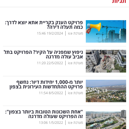
תגיות
נדל"ן
פרויקט הענק בקריית אתא יוצא לדרך:
דיגיטל
כמה תעלה דירה?
וטק
|
מערכת ice
19/2/2024
15:46
שיווק
ניפוץ שמפניה על הקיר? הפרויקט בתל
ופרסום
אביב עולה מדרגה
|
מערכת ice
22/5/2022
11:20
משפט
יותר מ-1,000 יחידות דיור: נחשף
מדדים
פרויקט ההתחדשות העירונית בצפון
ומחקרים
|
מערכת ice
8/5/2022
11:54
דעות
"אחת השכונות הטובות ביותר בצפון":
זה הפרויקט שעולה מדרגה
רכילות
|
מערכת ice
1/5/2022
13:06
עסקית