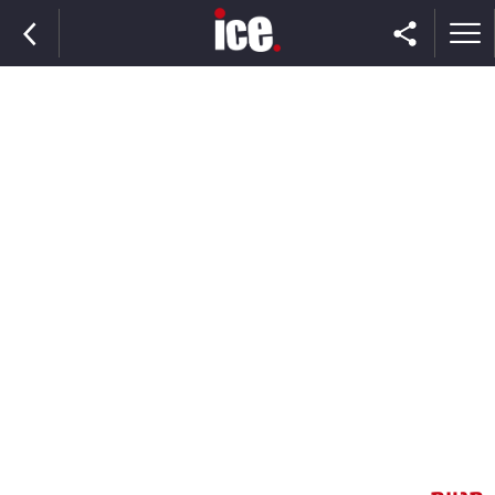
ראשי
הנבחרת
השוק
תקשורת
ומדיה
כסף
וצרכנות