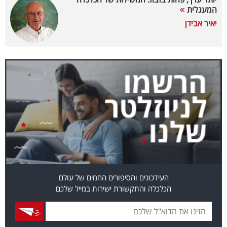
המעגלית
בריאות
יאיר אבידן
תרבות
ופנאי
תיירות
TOP-
5
המילון
הכלכלי
העידכונים והסיפורים החמים של עולם
פודקאסט
הכלכלה והתקשורת ישירות במייל שלכם
40
UNDER