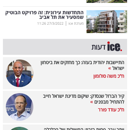
קריפטו
התחדשות עירונית: זה פרויקט הבוטיק
שמסעיר את תל אביב
|
מערכת ice
27/3/2022
11:26
ויראלי
טלוויזיה
דעות
עסקי
ספורט
התיישבות יהודית בעזה: כך מחזקים את ביטחון
ישראל
קריירה
ח"כ משה סולומון
ולימודים
קיר הברזל שנסדק: שיקום מדינת ישראל חייב
מינויים
להתחיל מבפנים
ח"כ עודד פורר
רייטינג
רכב
יותר ערך, פחות בזבוז: המשילות של הכלכלה