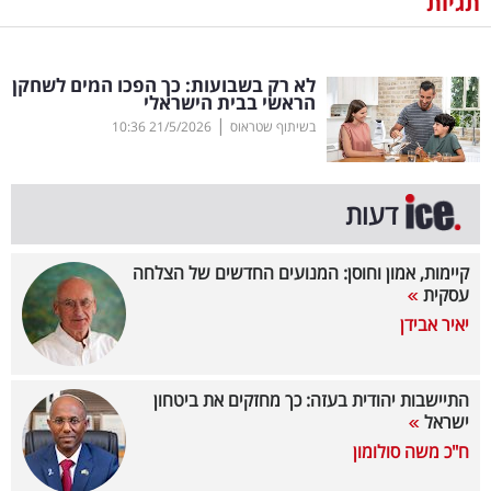
תגיות
נדל"ן
לא רק בשבועות: כך הפכו המים לשחקן
דיגיטל
הראשי בבית הישראלי
וטק
|
בשיתוף שטראוס
21/5/2026
10:36
שיווק
ופרסום
דעות
משפט
קיימות, אמון וחוסן: המנועים החדשים של הצלחה
עסקית
מדדים
יאיר אבידן
ומחקרים
דעות
התיישבות יהודית בעזה: כך מחזקים את ביטחון
ישראל
רכילות
ח"כ משה סולומון
עסקית