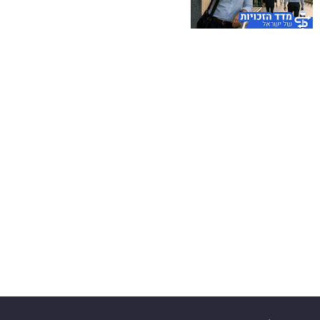
40
שיתופי
פעולה
דרושים
ניוזלטרים
מייל
אדום