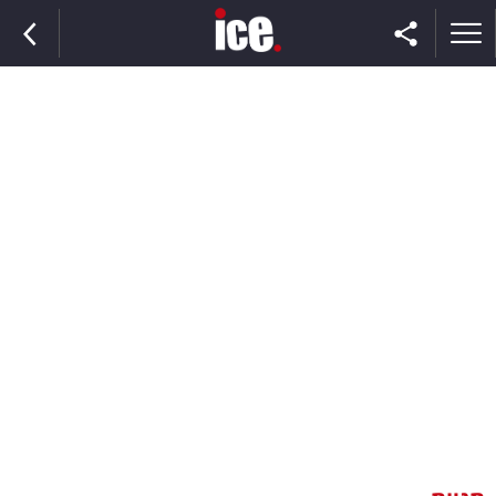
ראשי
הנבחרת
השוק
תקשורת
ומדיה
כסף
וצרכנות