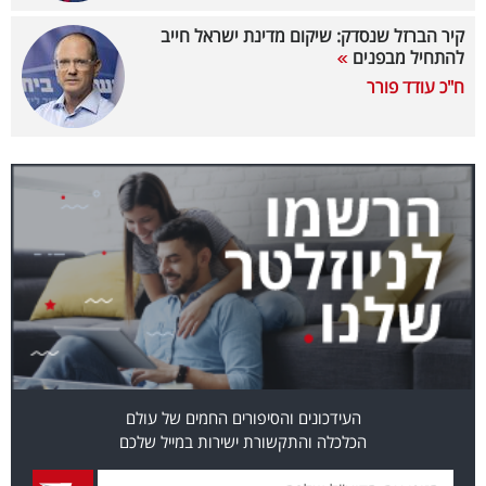
קיר הברזל שנסדק: שיקום מדינת ישראל חייב
קריפטו
להתחיל מבפנים
ח"כ עודד פורר
ויראלי
טלוויזיה
עסקי
ספורט
קריירה
ולימודים
מינויים
רייטינג
העידכונים והסיפורים החמים של עולם
הכלכלה והתקשורת ישירות במייל שלכם
רכב