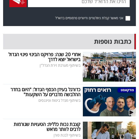
בריאות
אני מאשר קבלת ניוזלטרים ודיוורים פרסומיים בדוא"ל
תרבות
ופנאי
כתבות נוספות
תיירות
אחרי 20 שנה: פרויקט הבינוי פינוי הגדול
בישראל יוצא לדרך
TOP-
בשיתוף מערכת זירת הנדל"ן
5
המילון
כדורגל בעידן הכסף הגדול: "היום בחדר
ההלבשה מדברים על השקעות"
הכלכלי
בשיתוף מגדל ביטוח ופיננסים
פודקאסט
קצבת נכות כללית: הטעויות שגורמות
40
לרבים לוותר מראש
UNDER
בשיתוף לבנת פורן