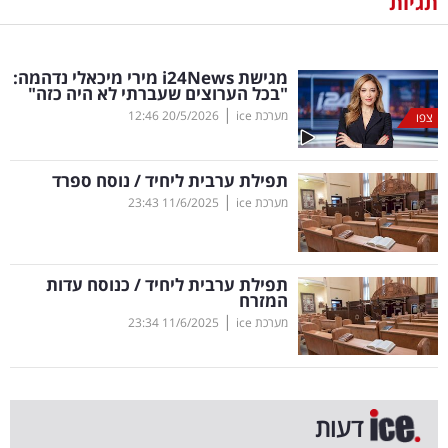
תגיות
נדל"ן
מגישת
News
24
i
מירי מיכאלי נדהמה:
דיגיטל
"בכל הערוצים שעברתי לא היה כזה"
וטק
|
מערכת ice
20/5/2026
12:46
צפו
שיווק
תפילת ערבית ליחיד / נוסח ספרד
ופרסום
|
מערכת ice
11/6/2025
23:43
משפט
תפילת ערבית ליחיד / כנוסח עדות
מדדים
המזרח
ומחקרים
|
מערכת ice
11/6/2025
23:34
דעות
רכילות
דעות
עסקית