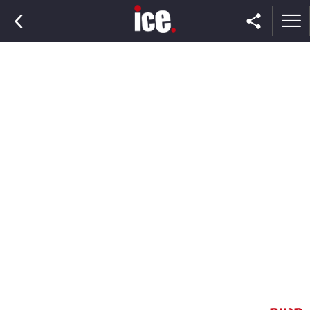
ראשי
הנבחרת
השוק
תקשורת
ומדיה
כסף
וצרכנות