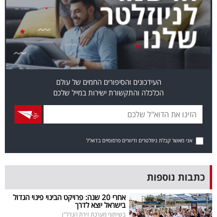
בריאות
תרבות
ופנאי
תיירות
העידכונים והסיפורים החמים של עולם
הכלכלה והתקשורת ישירות במייל שלכם
TOP-
5
המילון
אני מאשר קבלת ניוזלטרים ודיוורים פרסומיים בדוא"ל
הכלכלי
פודקאסט
כתבות נוספות
40
אחרי 20 שנה: פרויקט הבינוי פינוי הגדול
בישראל יוצא לדרך
UNDER
בשיתוף מערכת זירת הנדל"ן