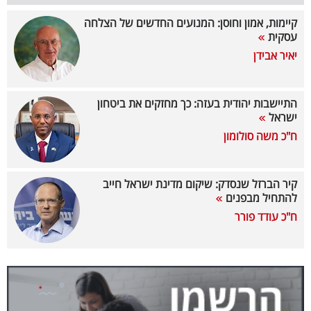
קיימות, אמון וחוסן: המנועים החדשים של הצלחה
קריפטו
עסקית
יאיר אבידן
ויראלי
טלוויזיה
התיישבות יהודית בעזה: כך מחזקים את ביטחון
ישראל
עסקי
ח"כ משה סולומון
ספורט
קריירה
קיר הברזל שנסדק: שיקום מדינת ישראל חייב
להתחיל מבפנים
ולימודים
ח"כ עודד פורר
מינויים
רייטינג
רכב