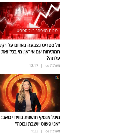
סיכום המסחר בוול סטריט
וול סטריט נצבעה באדום על רקע
המתיחות עם איראן: מי בכל זאת
עלתה?
מערכת ice
|
12:17
מיכל אנסקי חושפת בווידוי כואב:
"אני פשוט יושבת ובוכה"
מערכת ice
|
1:23