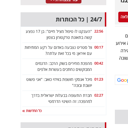
נו"
לאה
24/7 | כל הכותרות
"הענקנו לו טיפול מציל חיים": בן 17 נפצע
22:56
ם
קשה בתאונת טרקטורון בצפון
אירוע
וול סטריט נצבעה באדום על רקע המתיחות
00:17
ירה
עם איראן: מי בכל זאת עלתה?
שונה
מהפכת מחירים בשוק הרכב: הדגמים
00:42
המבוקשים נחתכים בעשרות אלפים
מיכל אנסקי חושפת בווידוי כואב: "אני פשוט
01:23
יושבת ובוכה"
חברת התעופה בבעלות ישראלית בדרך
02:27
למהפכה: זה השינוי הדרמטי
כל החדשות