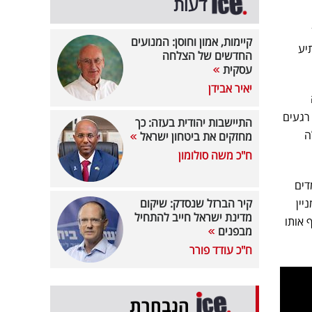
דעות
קיימות, אמון וחוסן: המנועים
יע
החדשים של הצלחה
עסקית
יאיר אבידן
ה
רגעים
התיישבות יהודית בעזה: כך
ה
מחזקים את ביטחון ישראל
ח"כ משה סולומון
דים
יין
קיר הברזל שנסדק: שיקום
מדינת ישראל חייב להתחיל
 אותו
מבפנים
ח"כ עודד פורר
הנבחרת