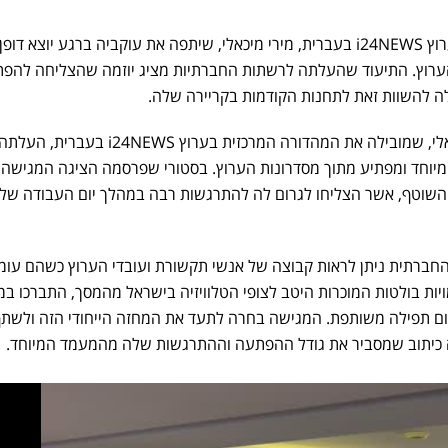
מגישת המהדורה המרכזית של ערוץ i24NEWS בעברית, מירי מיכאלי, שיתפה את עוקביה ברגע יוצא דופן
רוץ. התיעוד שהעלתה לרשתות החברתיות מציג יוזמה שהצליחה להפת
לה להשוות זאת לתחנות הקודמות בקריירה שלה.
מגישת חברת החדשות מירי מיכאלי, שמובילה את המהדורה המרכזית בערוץ i24NEWS בעברית, העלת
יוחד ומפתיע מתוך מסדרונות הערוץ. בסטורי שפרסמה הציגה המגישה 
השוטף, אשר הצליחו לגרום לה להתרגשות רבה במהלך יום העבודה של
חברתית ניתן לראות קבוצה של אנשי תקשורת ועובדי הערוץ כשהם עומ
יות בולטות המוכרות היטב לצופי הטלוויזיה בישראל מהמסך, התברכו במנ
ום תפילה משותפת. המגישה בחרה לתעד את המחזה הייחודי הזה ולשתף
ה כיתוב שמסביר את גודל ההפתעה וההתרגשות שלה מהמעמד המיוחד.