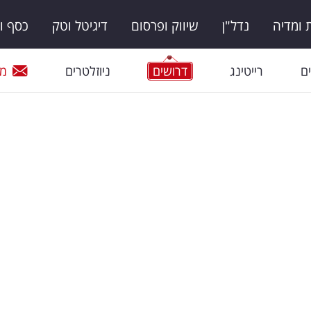
ומדיה
נדל"ן
שיווק ופרסום
דיגיטל וטק
כסף ו
ם
רייטינג
דרושים
ניוזלטרים
מי