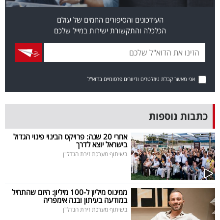
בריאות
העידכונים והסיפורים החמים של עולם
הכלכלה והתקשורת ישירות במייל שלכם
תרבות
ופנאי
תיירות
אני מאשר קבלת ניוזלטרים ודיוורים פרסומיים בדוא"ל
TOP-
5
כתבות נוספות
המילון
אחרי 20 שנה: פרויקט הבינוי פינוי הגדול
בישראל יוצא לדרך
הכלכלי
בשיתוף מערכת זירת הנדל"ן
פודקאסט
ממינוס מיליון ל-100 מיליון: היזם שהתחיל
40
במודעה בעיתון ובנה אימפריה
בשיתוף מערכת זירת הנדל"ן
UNDER