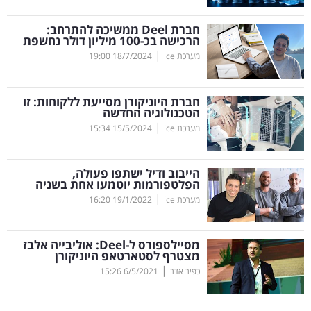
קריפטו
חברת
Deel
ממשיכה להתרחב:
הרכישה בכ-100 מיליון דולר נחשפת
|
מערכת ice
18/7/2024
19:00
ויראלי
טלוויזיה
חברת היוניקורן מסייעת ללקוחות: זו
הטכנולוגיה החדשה
עסקי
|
מערכת ice
15/5/2024
15:34
ספורט
הייבוב ודיל ישתפו פעולה,
קריירה
הפלטפורמות יוטמעו אחת בשניה
|
ולימודים
מערכת ice
19/1/2022
16:20
מינויים
מסיילספורס ל-
Deel
: אוליבייה אלבז
מצטרף לסטארטאפ היוניקורן
רייטינג
|
כפיר אדר
6/5/2021
15:26
רכב