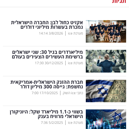
תגיות
נדל"ן
אקזיט כחול לבן: החברה הישראלית
דיגיטל
נמכרת בעשרות מיליוני דולרים
וטק
|
מערכת ice
3/8/2026
14:14
שיווק
מיליארדרים בגיל 30: שני ישראלים
ופרסום
ברשימת העשירים הצעירים בעולם
|
מערכת ice
30/12/2025
17:30
משפט
חברת ההזנק הישראלית-אמריקאית
מדדים
נחשפת: גייסה 300 מיליון דולר
ומחקרים
|
כתבי ice השוק
17/10/2025
7:00
דעות
בשווי כ-1.1 מיליארד שקל: היוניקורן
הישראלי מרוויח בענק
רכילות
|
מערכת ice
5/2/2025
7:36
עסקית