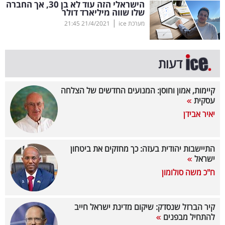
הישראלי הזה עוד לא בן 30, אך החברה
שלו שווה מיליארד דולר
בריאות
|
מערכת ice
21/4/2021
21:45
תרבות
ופנאי
דעות
תיירות
קיימות, אמון וחוסן: המנועים החדשים של הצלחה
עסקית
TOP-
יאיר אבידן
5
המילון
התיישבות יהודית בעזה: כך מחזקים את ביטחון
הכלכלי
ישראל
ח"כ משה סולומון
פודקאסט
40
קיר הברזל שנסדק: שיקום מדינת ישראל חייב
להתחיל מבפנים
UNDER