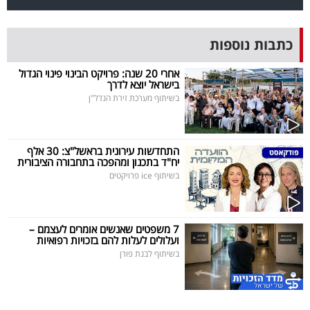
פרסמו
באייס
כתבות נוספות
עקבו
אחרי 20 שנה: פרויקט הבינוי פינוי הגדול
אחרינו:
בישראל יוצא לדרך
בשיתוף מערכת זירת הנדל"ן
התחדשות עירונית בראשל"צ: 30 אלף
יח"ד בתכנון ומהפכה בתחבורה הציבורית
בשיתוף ice פרויקטים
7 משפטים שאנשים אומרים לעצמם –
ועלולים לעלות להם בזכויות רפואיות
בשיתוף לבנת פורן