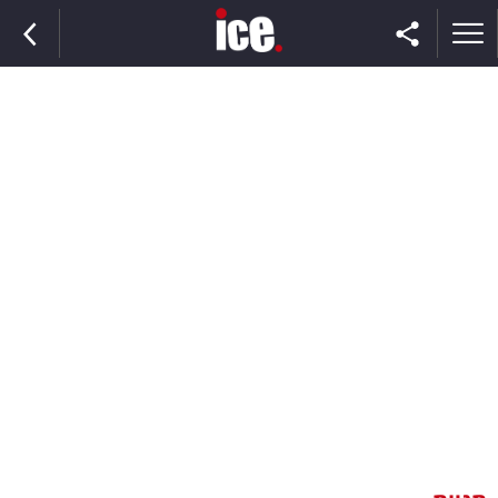
ראשי
הנבחרת
השוק
תקשורת
ומדיה
כסף
וצרכנות