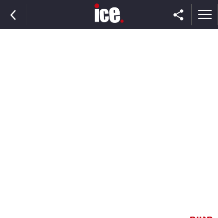
ראשי
הנבחרת
השוק
תקשורת
ומדיה
כסף
וצרכנות