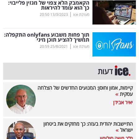
הקאמבק הלא צפוי של מגזין פלייבוי:
כך הוא עומד להיראות
בריאות
|
מערכת ice
13/3/2023
20:50
תרבות
ופנאי
תוך פחות משבוע
onlyfans
התקפלה:
תמשיך להציע תוכן מיני
|
מערכת ice
25/8/2021
20:59
תיירות
TOP-
דעות
5
המילון
קיימות, אמון וחוסן: המנועים החדשים של הצלחה
עסקית
הכלכלי
יאיר אבידן
פודקאסט
התיישבות יהודית בעזה: כך מחזקים את ביטחון
40
ישראל
UNDER
ח"כ משה סולומון