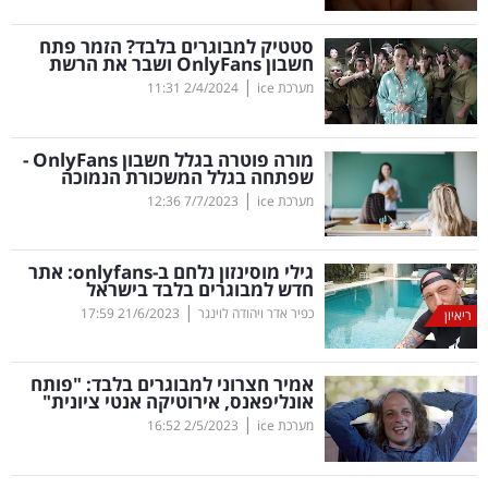
קריפטו
סטטיק למבוגרים בלבד? הזמר פתח
חשבון
OnlyFans
ושבר את הרשת
|
מערכת ice
2/4/2024
11:31
ויראלי
טלוויזיה
מורה פוטרה בגלל חשבון
OnlyFans
-
שפתחה בגלל המשכורת הנמוכה
עסקי
|
מערכת ice
7/7/2023
12:36
ספורט
גילי מוסינזון נלחם ב-
onlyfans
: אתר
קריירה
חדש למבוגרים בלבד בישראל
|
ולימודים
כפיר אדר ויהודה לוינגר
21/6/2023
17:59
ריאיון
מינויים
אמיר חצרוני למבוגרים בלבד: "פותח
אונליפאנס, אירוטיקה אנטי ציונית"
רייטינג
|
מערכת ice
2/5/2023
16:52
רכב