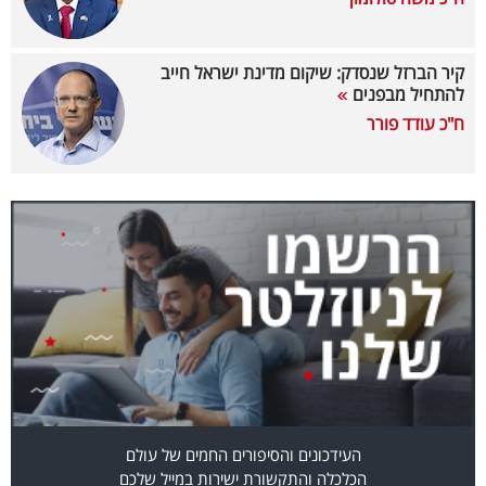
40
קיר הברזל שנסדק: שיקום מדינת ישראל חייב
להתחיל מבפנים
שיתופי
ח"כ עודד פורר
פעולה
דרושים
ניוזלטרים
מייל
אדום
העידכונים והסיפורים החמים של עולם
הכלכלה והתקשורת ישירות במייל שלכם