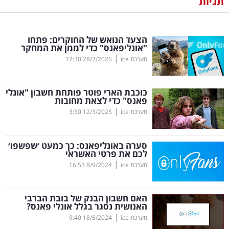
תגיות
נדל"ן
הצעד הנואש של החוקרים: פתחו
דיגיטל
"אונליפאנס" כדי לממן את המחקר
וטק
|
מערכת ice
28/7/2026
17:30
שיווק
כוכבת הארי פוטר פותחת חשבון "אונלי
ופרסום
פאנס" כדי לצאת מחובות
|
מערכת ice
12/3/2025
3:50
משפט
סערה באונליפאנס: כך כמעט ׳שפשפו׳
מדדים
לכם את פרטי האשראי
ומחקרים
|
מערכת ice
8/9/2024
16:53
דעות
האם חשבון הבנק של בובת הברבי
האנושית נסגר בגלל אונלי פאנס?
רכילות
|
מערכת ice
18/8/2024
9:40
עסקית