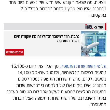
ויוצאות, מה שכאמור קובע שיא חדש של נוסעים ביום אחד
40
מנתב"ג ואליו מאז פרוץ מלחמת "חרבות ברזל" ב-7
באוקטובר.
שיתופי
עוד ב-
פעולה
נתב"ג חוזר למשבר הגדול? זה מה שקורה היום
בשדה התעופה
לכתבה המלאה
דרושים
על פי רשות שדות התעופה
, סך הכל יצאו היום כ-16,100
ניוזלטרים
נוסעים בטיסות בינלאומיות, ויכנסו לישראל כ-14,100
נוסעים. לסיום, מרשות שדרות התעופה נמסר לטסים
מנתב"ג ואילו בימים אלו של מלחמה כי "ברשות שדות
מייל
התעופה ממליצים לנוסעים לעקוב אחר לוח הטיסות העדכני
אדום
באתר האינטרנט של רשות שדות התעופה ואצל חברות
התעופה".