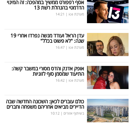
אסף רפפורט ממשיך במהפכה: זה המינוי
הדרמטי בהנהלת רשת 13
מערכת ice
|
14:21
עדן הראל ועודד מנשה נפרדו אחרי 19
שנה: "לא פשוט בכלל"
מערכת ice
|
16:47
אופק אדנק והדס מסורי במשבר קשה:
התיעוד שמסמן סוף לזוגיות
מערכת ice
|
16:42
כולם עוברים לכאן: השכונה החדשה שבה
הדיירים מביאים אחריהם משפחה וחברים
בשיתוף אזורים
|
10:12