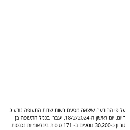
בריאות
תרבות
ופנאי
תיירות
TOP-
5
המילון
הכלכלי
פודקאסט
על פי ההודעה שיצאה מטעם רשות שדות התעופה נודע כי
40
היום, יום ראשון ה-18/2/2024, יעברו בנמל התעופה בן
גוריון כ-30,200 נוסעים ב- 171 טיסות בינלאומיות נכנסות
UNDER