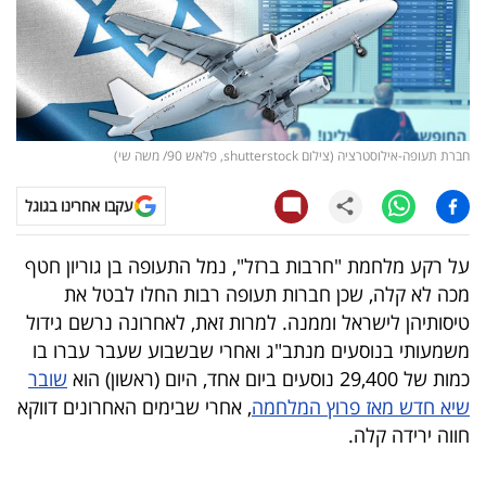
קריפטו
ויראלי
טלוויזיה
חברת תעופה-אילוסטרציה (צילום shutterstock, פלאש 90/ משה שי)
עסקי
עקבו אחרינו בגוגל
ספורט
על רקע מלחמת "חרבות ברזל", נמל התעופה בן גוריון חטף
קריירה
מכה לא קלה, שכן חברות תעופה רבות החלו לבטל את
ולימודים
טיסותיהן לישראל וממנה. למרות זאת, לאחרונה נרשם גידול
משמעותי בנוסעים מנתב"ג ואחרי שבשבוע שעבר עברו בו
מינויים
כמות של 29,400 נוסעים ביום אחד, היום (ראשון) הוא
שובר
שיא חדש מאז פרוץ המלחמה
, אחרי שבימים האחרונים דווקא
רייטינג
חווה ירידה קלה.
רכב