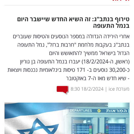
נדל"ן
טירוף בנתב"ג: זה השיא החדש שיישבר היום
דיגיטל
בנמל התעופה
וטק
אחרי הירידה הגדולה במספר הנוסעים והטיסות שעוברים
בנתב"ג בעקבות מלחמת "חרבות ברזל", נמל התעופה
שיווק
הגדול בישראל ממשיך להתאושש והיום
ופרסום
(ראשון, ה-18/2/2024) יעברו בנמל התעופה בן גוריון
כ-30,200 נוסעים ב- 171 טיסות בינלאומיות נכנסות ויוצאות
משפט
- שיא חדש מאז ה-7 באוקטובר
מדדים
מערכת ice
|
18/2/2024
8:30
ומחקרים
דעות
רכילות
עסקית