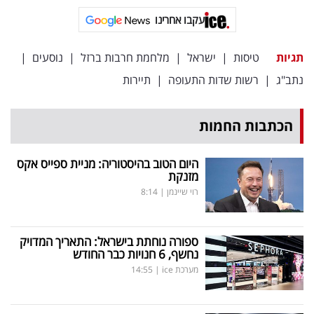
פרסמו
עקבו אחרינו
באייס
תגיות
טיסות
|
ישראל
|
מלחמת חרבות ברזל
|
נוסעים
|
עקבו
נתב"ג
|
רשות שדות התעופה
|
תיירות
אחרינו:
הכתבות החמות
היום הטוב בהיסטוריה: מניית ספייס אקס
מזנקת
רוי שיינמן
|
8:14
ספורה נוחתת בישראל: התאריך המדויק
נחשף, 6 חנויות כבר החודש
מערכת ice
|
14:55