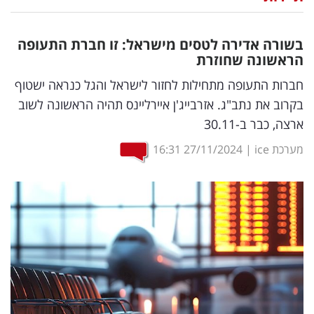
נדל"ן
בשורה אדירה לטסים מישראל: זו חברת התעופה
דיגיטל
הראשונה שחוזרת
וטק
חברות התעופה מתחילות לחזור לישראל והגל כנראה ישטוף
בקרוב את נתב"ג. אזרבייג'ן איירליינס תהיה הראשונה לשוב
שיווק
ארצה, כבר ב-30.11
ופרסום
מערכת ice
|
27/11/2024
16:31
משפט
מדדים
ומחקרים
דעות
רכילות
עסקית