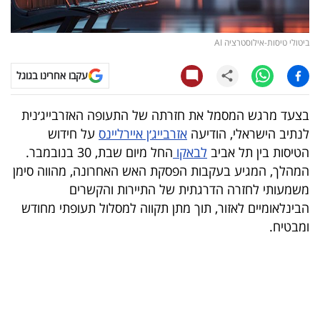
קריפטו
ביטולי טיסות-אילוסטרציה AI
ויראלי
עקבו אחרינו בגוגל
טלוויזיה
בצעד מרגש המסמל את חזרתה של התעופה האזרבייג׳נית
עסקי
לנתיב הישראלי, הודיעה
אזרבייג׳ן איירליינס
על חידוש
ספורט
הטיסות בין תל אביב
לבאקו
החל מיום שבת, 30 בנובמבר.
המהלך, המגיע בעקבות הפסקת האש האחרונה, מהווה סימן
קריירה
משמעותי לחזרה הדרגתית של התיירות והקשרים
ולימודים
הבינלאומיים לאזור, תוך מתן תקווה למסלול תעופתי מחודש
ומבטיח.
מינויים
רייטינג
רכב