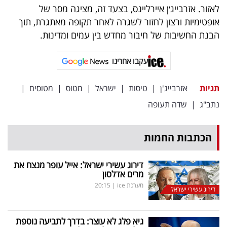
פרסמו
לאזור. אזרבייג׳ן איירליינס, בצעד זה, מציגה מסר של
באייס
אופטימיות ורצון לחזור לשגרה לאחר תקופה מאתגרת, תוך
הבנת החשיבות של חיבור מחדש בין עמים ומדינות.
עקבו
אחרינו:
עקבו אחרינו
תגיות
אזרבייג'ן
|
טיסות
|
ישראל
|
מטוס
|
מטוסים
|
נתב"ג
|
שדה תעופה
הכתבות החמות
דירוג עשירי ישראל: אייל עופר מנצח את
מרים אדלסון
מערכת ice
|
20:15
דירוג עשירי ישראל
גיא פלג לא עוצר: בדרך לתביעה נוספת