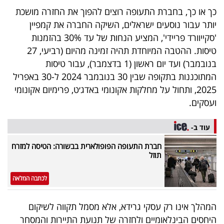
40
כך או כך, בחברת התעופה רוצים להפוך את החזרה מושכת
יותר עבור נוסעים ישראלים, השיקה החברה את קמפיין
'סקייוורד פריידי', המציע הנחות של עד 30% בהזמנות
שיתופי
טיסות. ההטבה המיוחדת תהיה זמינה מהיום (רביעי, 27
בנובמבר) ועד יום ראשון (1 בדצמבר), עבור טיסות
פעולה
המתוכננות בתקופה שבין 30 בנובמבר 2024 ל-30 באפריל
2025, ותחול על מחלקות אקונומי באדג׳ט, פרימיום אקונומי
ועסקים.
דרושים
עוד ב-
ניוזלטרים
חברת התעופה הפופולארית בבשורה: הטיסה למזרח
תוזל
מייל
לכתבה המלאה
אדום
המהלך אינו רק עסקי גרידא, אלא מסמל תקווה לשיקום
היחסים הבינלאומיים ולחזרה של תנועת התיירות והמסחר