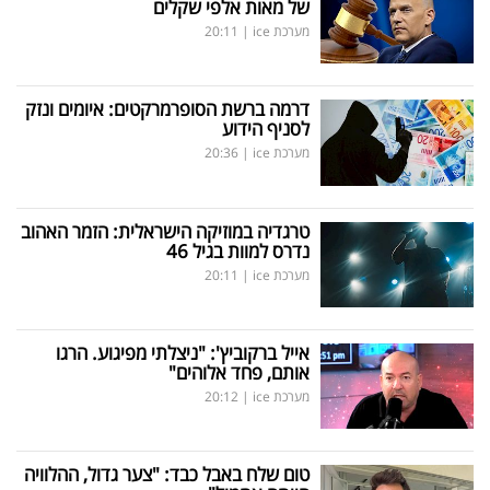
של מאות אלפי שקלים
מערכת ice
|
20:11
דרמה ברשת הסופרמרקטים: איומים ונזק
לסניף הידוע
מערכת ice
|
20:36
טרגדיה במוזיקה הישראלית: הזמר האהוב
נדרס למוות בגיל 46
מערכת ice
|
20:11
אייל ברקוביץ': "ניצלתי מפיגוע. הרגו
אותם, פחד אלוהים"
מערכת ice
|
20:12
טום שלח באבל כבד: "צער גדול, ההלוויה