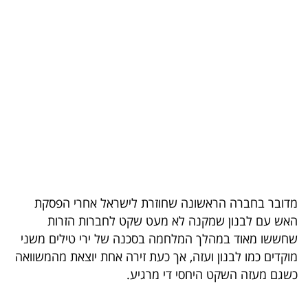
בריאות
תרבות
ופנאי
תיירות
TOP-
5
המילון
מדובר בחברה הראשונה שחוזרת לישראל אחרי הפסקת
הכלכלי
האש עם לבנון שמקנה לא מעט שקט לחברות הזרות
שחששו מאוד במהלך המלחמה בסכנה של ירי טילים משני
פודקאסט
מוקדים כמו לבנון ועזה, אך כעת זירה אחת יוצאת מהמשוואה
כשגם מעזה השקט היחסי די מרגיע.
40
UNDER