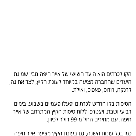
בריאות
תרבות
ופנאי
תיירות
TOP-
5
הקו לכרתים הוא היעד השישי של אייר חיפה מבין שמונת
היעדים שהחברה מציעה במיוחד לעונת הקיץ, לצד אתונה,
המילון
לרנקה, רודוס, פאפוס, ואילת.
הכלכלי
הטיסות בקו החדש לכרתים יפעלו פעמיים בשבוע, בימים
פודקאסט
רביעי ושבת, ויצטרפו ללוח טיסות הקיץ המתרחב של אייר
חיפה, עם מחירים החל מ-99 דולר לכיוון.
40
UNDER
כמו בכל עונות השנה, גם בעונת הקיץ מציעה אייר חיפה