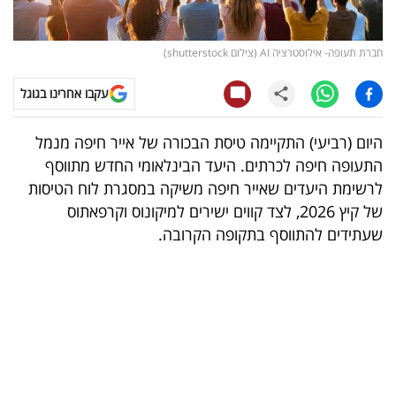
קריפטו
חברת תעופה- אילוסטרציה AI (צילום shutterstock)
ויראלי
עקבו אחרינו בגוגל
טלוויזיה
היום (רביעי) התקיימה טיסת הבכורה של אייר חיפה מנמל
עסקי
התעופה חיפה לכרתים. היעד הבינלאומי החדש מתווסף
ספורט
לרשימת היעדים שאייר חיפה משיקה במסגרת לוח הטיסות
של קיץ 2026, לצד קווים ישירים למיקונוס וקרפאתוס
קריירה
שעתידים להתווסף בתקופה הקרובה.
ולימודים
מינויים
רייטינג
רכב