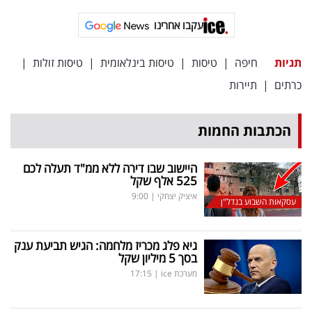
פרסמו
עקבו אחרינו
באייס
עקבו
תגיות
חיפה
|
טיסות
|
טיסות בינלאומית
|
טיסות זולות
|
אחרינו:
כרתים
|
תיירות
הכתבות החמות
היישוב שבו דירה ללא ממ"ד תעלה לכם
525 אלף שקל
איציק יצחקי
|
9:00
עסקאות השבוע בנדל"ן
גיא פלג מכריז מלחמה: הגיש תביעת ענק
בסך 5 מיליון שקל
מערכת ice
|
17:15