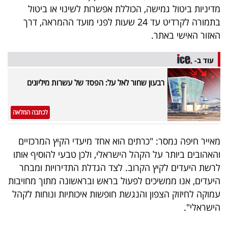
מדיניות ביטול גמישה, הכוללת אפשרות לשינוי או ביטול
40
בתמורה לקרדיט עד 24 שעות לפני מועד ההמראה, דרך
האזור האישי באתר.
שיתופי
עוד ב-
פעולה
רבעון שחור לאל על: הפסד של עשרות מיליונים
דרושים
לכתבה המלאה
ניוזלטרים
מאייר חיפה נמסר: "כרתים הוא אחד מיעדי הקיץ המרכזיים
והאהובים ביותר על הקהל הישראלי, ולכן טבעי להוסיף אותו
לרשת היעדים לקיץ הקרוב. לצד הגדלת התדירויות ומבחר
מייל
היעדים, אנו ממשיכים לפעול בראש ובראשונה מתוך מחויבות
אדום
עמוקה לחיזוק הצפון והנגשת חופשות איכותיות ונוחות לקהל
הישראלי".