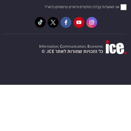
אני מאשר/ת קבלת ניוזלטרים ודיוורים פרסומיים בדוא"ל
I
nformation,
C
ommunication,
E
conomic
כל הזכויות שמורות לאתר ICE. ©