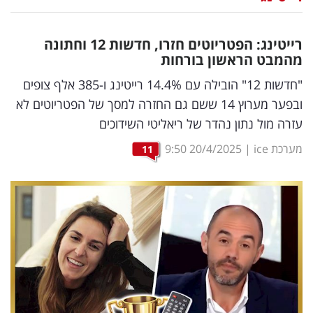
נדל"ן
רייטינג: הפטריוטים חזרו, חדשות 12 וחתונה
דיגיטל
מהמבט הראשון בורחות
וטק
"חדשות 12" הובילה עם 14.4% רייטינג ו-385 אלף צופים
ובפער מערוץ 14 ששם גם החזרה למסך של הפטריוטים לא
שיווק
עזרה מול נתון נהדר של ריאליטי השידוכים
ופרסום
מערכת ice
|
20/4/2025
9:50
11
משפט
מדדים
ומחקרים
דעות
רכילות
עסקית