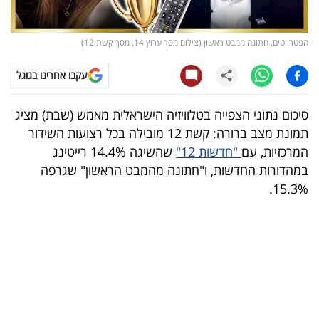
קריפטו
הפטריוטים, חתונה ממבט ראשון (צילום מסך ערוץ 14, מסך קשת 12)
ויראלי
עקבו אחרינו בגוגל
טלוויזיה
סיכום נתוני הצפייה בטלוויזיה הישראלית מאמש (שבת) מציג
עסקי
תמונת מצב ברורה: קשת 12 מובילה בכל רצועות השידור
ספורט
המרכזיות, עם
"חדשות 12"
שהשיגה 14.4% רייטינג
במהדורות החדשות, ו"חתונה מהמבט הראשון" שגרפה
קריירה
15.3%.
ולימודים
מינויים
רייטינג
רכב