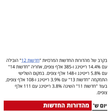
בריאות
תרבות
ופנאי
תיירות
TOP-
5
בקרב של מהדורות החדשות המרכזיות "
חדשות 12
" הובילה
עם 14.4% רייטינג ו-385 אלף צופים, אחריה "חדשות 14"
המילון
עם 5.8% רייטינג ו-148 אלף צופים. במקום השלישי
הכלכלי
התמקמה "חדשות 13" עם 3.9% רייטינג ו-108 אלף צופים,
בעוד "חדשות 11" השיגה 3.8% רייטינג עם 111 אלף
פודקאסט
צופים.
40
UNDER