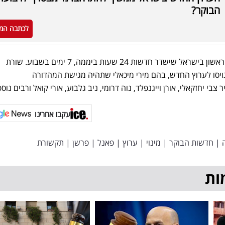
הבוקר?
לכתבה המ
היה זה למעשה ערוץ החדשות הראשון בישראל שישדר חדשות 24 שעות ביממה, 7 ימים בשבוע. שורת
גויסו לערוץ החדש, בהם מירי מיכאלי שתהיה מגישת המהדורה
בי יחזקאלי, אורן וייגנפלד, נוה דרומי, ניב גלבוע, אורי קואל ורבים נוספ
עקבו אחרינו
|
חדשות הבוקר
|
מינוי
|
ערוץ
|
פאנל
|
פרשן
|
תקשורת
ות