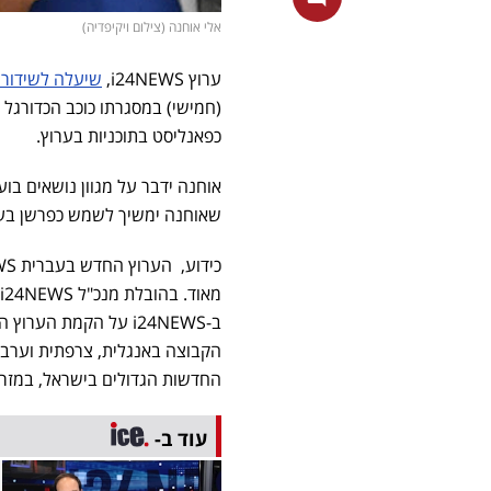
אלי אוחנה (צילום ויקיפדיה)
ערוץ i24NEWS,
שיעלה לשידור 
(חמישי) במסגרתו כוכב הכדורגל
כפאנליסט בתוכניות בערוץ.
אוחנה ידבר על מגוון נושאים בוער
שאוחנה ימשיך לשמש כפרשן בערוץ הספורט. בNEWS
כידוע, הערוץ החדש בעברית i24NEWS, כבר החל בצעדים ראשונים את
ב-i24NEWS על הקמת 
החדשות הגדולים בישראל, במזרח
עוד ב-