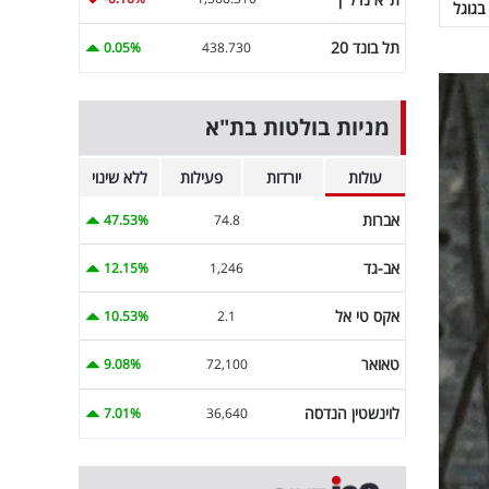
בגוגל
תל בונד 20
0.05%
438.730
מניות בולטות בת"א
עולות
יורדות
פעילות
ללא שינוי
אברות
47.53%
74.8
אב-גד
12.15%
1,246
אקס טי אל
10.53%
2.1
טאואר
9.08%
72,100
לוינשטין הנדסה
7.01%
36,640