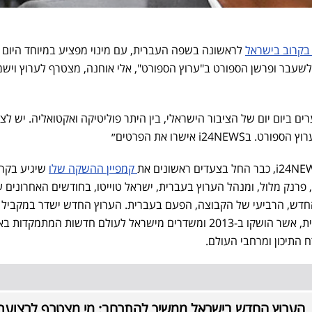
בקרוב בישראל
לראשונה בשפה העברית, עם מינוי מפציע במיוחד היום
 לשעבר ופרשן הספורט ב"ערוץ הספורט", אלי אוחנה, מצטרף לערוץ ויש
ים ביום יום של הציבור הישראלי, בין היתר פוליטיקה ואקטואליה. יש לציי
i24 אישרו את הפרטים״
קמפיין ההשקה שלו
שיגיע בקרו
מאוד. בהובלת מנכ"ל i24NEWS, פרנק מלול, ומנהל הערוץ בעברית, ישראל טוייטו, בחודשים האחרוני
הערוץ החדש, הרביעי של הקבוצה, הפעם בעברית. הערוץ החדש ישדר במקביל 
הקבוצה באנגלית, צרפתית וערבית, אשר הושקו ב-2013 ומשדרים מישראל לעולם חדשות המתמקדו
 התיכון ומרחבי העולם.
הערוץ החדש בישראל ממשיך להתרחב: מי מצטרף לרצועת