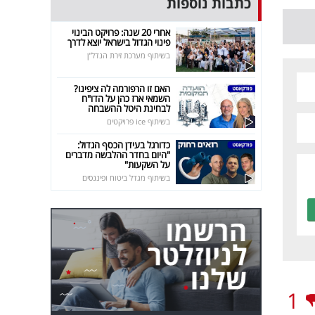
כתבות נוספות
אחרי 20 שנה: פרויקט הבינוי
פינוי הגדול בישראל יוצא לדרך
בשיתוף מערכת זירת הנדל"ן
האם זו הרפורמה לה ציפינו?
השמאי ארז כהן על הדו"ח
לבחינת היטל ההשבחה
בשיתוף ice פרויקטים
כדורגל בעידן הכסף הגדול:
"היום בחדר ההלבשה מדברים
על השקעות"
בשיתוף מגדל ביטוח ופיננסים
1