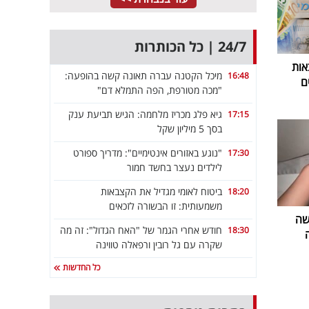
24/7 | כל הכותרות
אות
מיכל הקטנה עברה תאונה קשה בהופעה:
16:48
ם
"מכה מטורפת, הפה התמלא דם"
גיא פלג מכריז מלחמה: הגיש תביעת ענק
17:15
בסך 5 מיליון שקל
"נוגע באזורים אינטימיים": מדריך ספורט
17:30
לילדים נעצר בחשד חמור
ביטוח לאומי מגדיל את הקצבאות
18:20
משמעותית: זו הבשורה לזכאים
שה
חודש אחרי הגמר של "האח הגדול": זה מה
18:30
שקרה עם גל רובין ורפאלה טווינה
כל החדשות