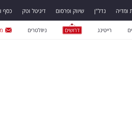
ומדיה
נדל"ן
שיווק ופרסום
דיגיטל וטק
כסף ו
ם
רייטינג
דרושים
ניוזלטרים
מי