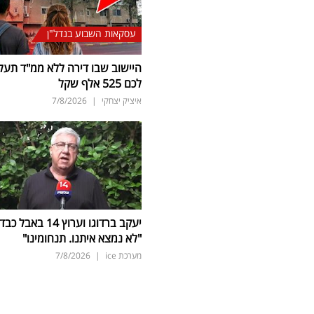
עסקאות השבוע בנדל"ן
היישוב שבו דירה ללא ממ"ד תעל
לכם 525 אלף שקל
איציק יצחקי
|
7/8/2026
יעקב ברדוגו וערוץ 14 באבל כב
"לא נמצא איתנו. תנחומינו"
מערכת ice
|
7/8/2026