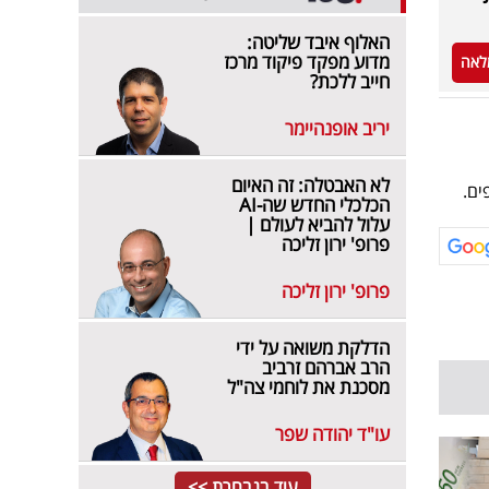
האלוף איבד שליטה:
מדוע מפקד פיקוד מרכז
לאה
חייב ללכת?
יריב אופנהיימר
לא האבטלה: זה האיום
ים.
הכלכלי החדש שה-AI
עלול להביא לעולם |
פרופ' ירון זליכה
פרופ' ירון זליכה
הדלקת משואה על ידי
הרב אברהם זרביב
מסכנת את לוחמי צה"ל
עו"ד יהודה שפר
עוד בנבחרת >>