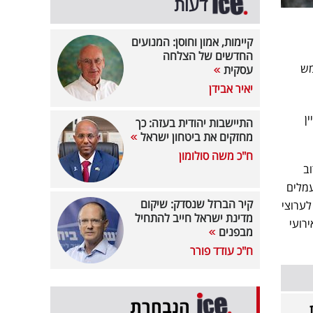
דעות
קיימות, אמון וחוסן: המנועים
החדשים של הצלחה
מש
עסקית
יאיר אבידן
ן
התיישבות יהודית בעזה: כך
מחזקים את ביטחון ישראל
ח"כ משה סולומון
ב
ם עמלים
קיר הברזל שנסדק: שיקום
לערוצי
מדינת ישראל חייב להתחיל
ת באירועי
מבפנים
ח"כ עודד פורר
הנבחרת