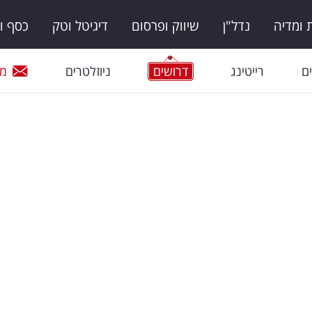
ומדיה
נדל"ן
שיווק ופרסום
דיגיטל וטק
כסף ו
ם
רייטינג
דרושים
ניוזלטרים
מי