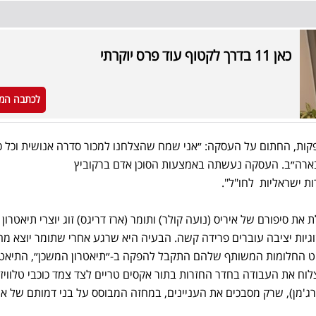
כאן 11 בדרך לקטוף עוד פרס יוקרתי
לכתבה המ
ות, החתום על העסקה: ״אני שמח שהצלחנו למכור סדרה אנושית וכל כ
י בארה״ב. העסקה נעשתה באמצעות הסוכן אדם ברקוביץ
ת ישראליות לחו"ל".
 את סיפורם של איריס (נועה קולר) ותומר (ארז דריגס) זוג יוצרי תיאטרון 
יות יציבה עוברים פרידה קשה. הבעיה היא שרגע אחרי שתומר יוצא מה
ט החלומות המשותף שלהם התקבל להפקה ב-״תיאטרון המשכן״, התיאטר
וח את העבודה בחדר החזרות בתור אקסים טריים לצד צמד כוכבי טלוויזי
ורג'מן), שרק מסבכים את העניינים, במחזה המבוסס על בני דמותם של אי