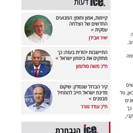
דעות
קיימות, אמון וחוסן: המנועים
החדשים של הצלחה
עסקית
ה
יאיר אבידן
התיישבות יהודית בעזה: כך
רשמה
מחזקים את ביטחון ישראל
ח"כ משה סולומון
שים
קיר הברזל שנסדק: שיקום
אן, טל
מדינת ישראל חייב להתחיל
מבפנים
נים
ח"כ עודד פורר
כך
ני,
הנבחרת