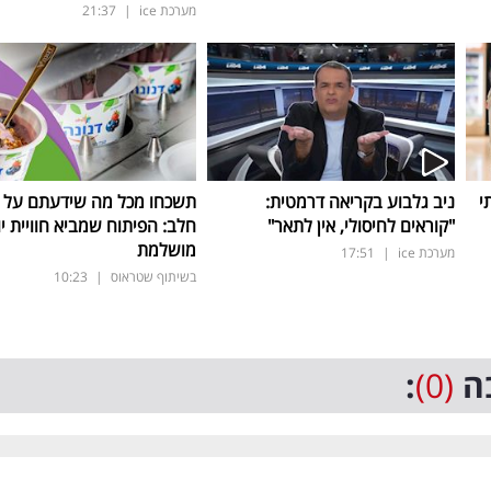
מערכת ice
|
21:37
י
ניב גלבוע בקריאה דרמטית:
תשכחו מכל מה שידעתם על ת
"קוראים לחיסולי, אין לתאר"
חלב: הפיתוח שמביא חוויית יו
מושלמת
מערכת ice
|
17:51
בשיתוף שטראוס
|
10:23
ה
(0)
: