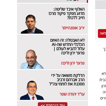
האלוף איבד שליטה:
מדוע מפקד פיקוד מרכז
חייב ללכת?
יריב אופנהיימר
לאה
לא האבטלה: זה האיום
הכלכלי החדש שה-AI
עלול להביא לעולם |
ך
פרופ' ירון זליכה
פרופ' ירון זליכה
לא
הדלקת משואה על ידי
הרב אברהם זרביב
בית
מסכנת את לוחמי צה"ל
ון
ה
עו"ד יהודה שפר
ריס
עוד בנבחרת >>