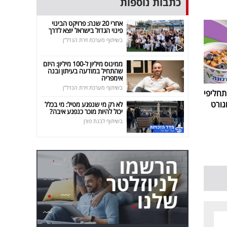
כתבות נוספות
אחרי 20 שנה: פרויקט הבינוי
פינוי הגדול בישראל יוצא לדרך
בשיתוף מערכת זירת הנדל"ן
ממינוס מיליון ל-100 מיליון: היזם
שהתחיל במודעה בעיתון ובנה
אימפריה
בשיתוף מערכת זירת הנדל"ן
חליפי
גורט
לא רק מי שנפגע מטיל: מי בכלל
יכול להיות מוכר כנפגע איבה?
בשיתוף לבנת פורן