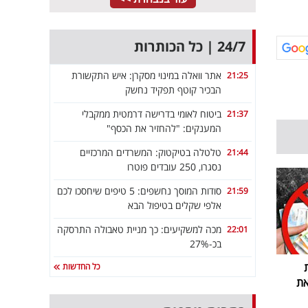
24/7 | כל הכותרות
אתר וואלה במינוי מסקרן: איש התקשורת
21:25
הבכיר קוטף תפקיד נחשק
ביטוח לאומי בדרישה דרמטית ממקבלי
21:37
המענקים: "להחזיר את הכסף"
טלטלה בטיקטוק: המשרדים המרכזיים
21:44
נסגרו, 250 עובדים פוטרו
סודות המוסך נחשפים: 5 טיפים שיחסכו לכם
21:59
אלפי שקלים בטיפול הבא
מכה למשקיעים: כך מניית טאבולה התרסקה
22:01
בכ-27%
כל החדשות
את