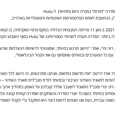
עוד הצלחה מסחררת לכאן 11: הסדרה "חזרות" נמכרה היום (חמישי) ל-Hulu
, הנחשבת לאחת הפלטפורמות האיכותיות והפופולריות בארה״ב.
הסדרה ״חזרות״ שודרה בתחילת 2021 ב-כאן 11 והייתה המנצחת הגדולה בטקס פרסי האקדמיה, בו קטפ
הסדרה תעלה לשרותי הסטרימינג של Hulu בסוף השבוע הקרוב.
נהלת מחלקת הדרמה בכאן 11, רוני פרי, אמר: "הישג מרגש במיוחד, שמצטרף לרשימת ההצלחות ש
ד עם כל המעורבים ובטוחים שתסחוף גם את הקהל הבינלאומי".
לר וארז דריגס: "אלו חדשות נפלאות, אנחנו מתרגשים, זה הישג לכל האנ
ודות לתאגיד השידור הציבורי ובמיוחד למ"מ מנכ"לית תאגיד השידור – כ
וני פרי ומנכ"ל התאגיד לשעבר אלדד קובלנץ על האמון בתהליך ארוך ש
חים במיוחד בשם כל יוצרי הסדרה והשחקנים שסדרה קומית קטנה וכל 
שפה עברית, כעת אנו מצפים לראות כיצד היא תתקבל ע"י הקהל האמריק