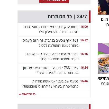
24/7 | כל הכותרות
 היום
ה
דרמת ענק במכבי: משפחת רקנאטי מכרה
16:09
חצי ממניותיה ב-50 מיליון דולר
101 אלף נוסעים בנתב"ג: זה היום העמוס
16:12
ביותר לעונה וההמלצה לטסים
לאחר שניצח בתביעת המיליון - גיא פלג
16:16
זועם: "מאוכזב מנשיא העליון"
לאחר 738 ימים בעזה: שורד השבי אבינתן
16:24
אור חוזר לחגוג - "סגירת מעגל"
חליפי
נטעלי שם טוב: "אני אישה מזרחית
16:46
גורט
מהפריפריה, בערוץ 13 קראו לי מטומטמת"
כל החדשות