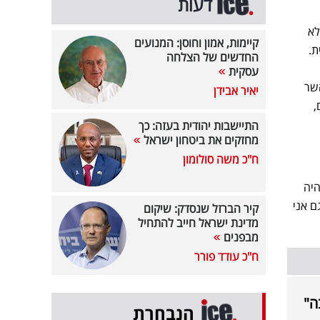
דעות
 לא
קיימות, אמון וחוסן: המנועים
ת.
החדשים של הצלחה
עסקית
השר
יאיר אבידן
,
התיישבות יהודית בעזה: כך
מחזקים את ביטחון ישראל
ח"כ משה סולומון
וא כבר לא היה
דו וגם אני
קיר הברזל שנסדק: שיקום
מדינת ישראל חייב להתחיל
מבפנים
ח"כ עודד פורר
ה"
הנבחרת