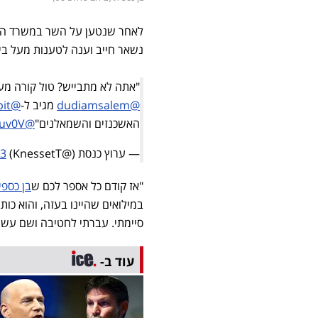
לאחר שנטען על השר במשרד ה
נשאר חייב וענה לטענות מעל בימ
"אתה לא מתבייש? טול קורה מעל
@dudiamsalem
מגיב ל-
@BenCaspit
האשכנזים והשמאלנים"
@Likud_Party
Kuv0V
— ערוץ כנסת (@KnessetT)
23
"אז קודם כל אספר לכם ש
בן כספי
סיימתי. עברתי לחטיבה ושם עשית
עוד ב-