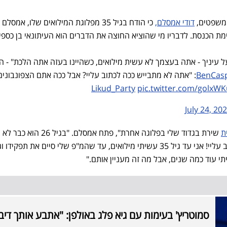
משפטים,
דודי אמסלם,
כי הודח בגיל 35 מפלוגת המילואים שלו, אמסלם
ת הכנסת. לדבריו מי שהוציא החוצה את הדברים הוא העיתונאי בן כספי
 עיניך - אתה בעצמך לא עשית מילואים, כשהיינו בעזה אתה הלכת" - 
: "אתה לא מתבייש ככה לכתוב עליי? אבל ככה אתם הצפונבונים
pic.twitter.com/golxW
July 24, 20
ת
שירת בגדוד שלי בפלוגה אחרת", פתח אמסלם. "בגיל 26 ה
במילואים שהיינו בעזה, והוא כותב עליי! אני עד גיל 35 עשיתי מילואים, עד שהמ"פ שלי סיים את תפקי
י עוד כמה שנים, אבל מה זה מעניין אותם."
סמוטריץ' בעימות עם גיא פלג באולפן: "אתבע אותך דיב