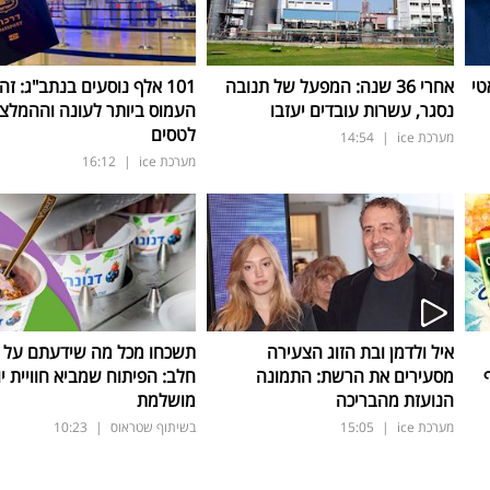
טי
אחרי 36 שנה: המפעל של תנובה
101 אלף נוסעים בנתב"ג: זה
נסגר, עשרות עובדים יעזבו
העמוס ביותר לעונה וההמלצ
לטסים
מערכת ice
|
14:54
מערכת ice
|
16:12
איל ולדמן ובת הזוג הצעירה
תשכחו מכל מה שידעתם על ת
מסעירים את הרשת: התמונה
חלב: הפיתוח שמביא חוויית יו
הנועזת מהבריכה
מושלמת
מערכת ice
|
15:05
בשיתוף שטראוס
|
10:23