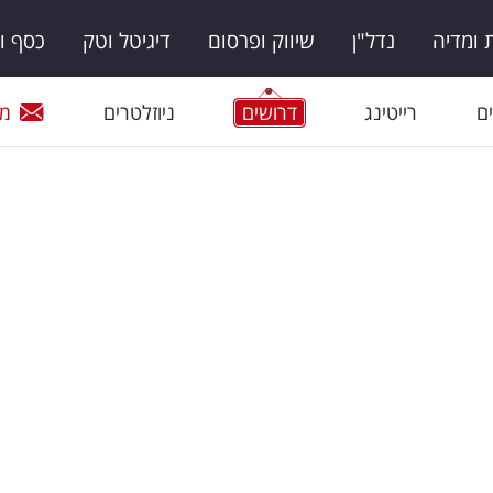
ומדיה
נדל"ן
שיווק ופרסום
דיגיטל וטק
כסף ו
ם
רייטינג
דרושים
ניוזלטרים
מי