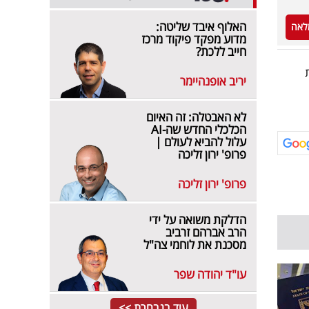
האלוף איבד שליטה:
לאה
מדוע מפקד פיקוד מרכז
חייב ללכת?
יריב אופנהיימר
לא האבטלה: זה האיום
הכלכלי החדש שה-AI
עלול להביא לעולם |
פרופ' ירון זליכה
פרופ' ירון זליכה
הדלקת משואה על ידי
הרב אברהם זרביב
מסכנת את לוחמי צה"ל
עו"ד יהודה שפר
עוד בנבחרת >>