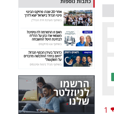
כתבות נוספות
אחרי 20 שנה: פרויקט הבינוי
פינוי הגדול בישראל יוצא לדרך
בשיתוף מערכת זירת הנדל"ן
האם זו הרפורמה לה ציפינו?
השמאי ארז כהן על הדו"ח
לבחינת היטל ההשבחה
בשיתוף ice פרויקטים
כדורגל בעידן הכסף הגדול:
"היום בחדר ההלבשה מדברים
על השקעות"
בשיתוף מגדל ביטוח ופיננסים
1