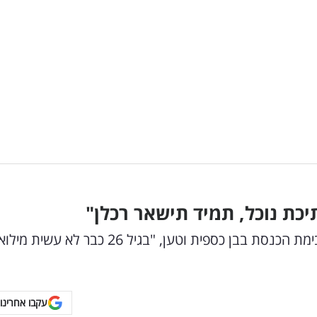
יכת נוכל, תמיד תישאר רכלן"
דודי אמסלם הודח ממילואים? השר השתלח מעל בימת הכנסת בבן כספית וטען, "בגיל 26 כבר לא 
עקבו אחרינו 