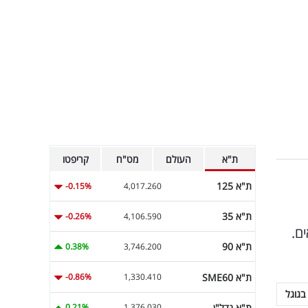
ת"א
העולם
מט"ח
קריפטו
ת"א 125
-0.15%
4,017.260
ת"א 35
-0.26%
4,106.590
עשית מילואים.
ת"א 90
0.38%
3,746.200
ת"א SME60
-0.86%
1,330.410
בגוגל
ת"א נדל"ן
0.21%
1,376.030