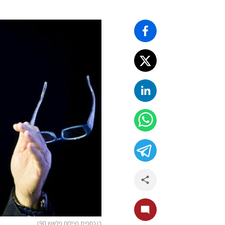
בן כספית (צילום פלאש 90)