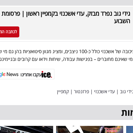
גידי גוב נפרד מבזק, עדי אשכנזי בקמפיין ראשון | פרסומת
השבוע
לכתבה המ
כזכור, הקמפיין החדש של בזק בכיכובה של אשכנזי כולל כ-100 ניצבים, ומציג מגוון סיטואציות בהן ג
י שאינם מחוברים – בפגישות עבודה, שיחות וידאו עם קרובים ובגיימינג.
עקבו אחרינו
ידי גוב
|
עדי אשכנזי
|
פרזנטור
|
קמפיין
ות