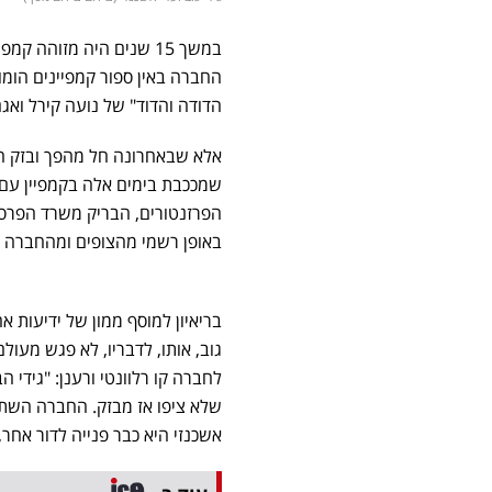
במשך 15 שנים היה מזוהה קמפיין בזק עם
החברה באין ספור קמפיינים הומו
הדודה והדוד" של נועה קירל ואגם
אלא שבאחרונה חל מהפך ובזק החליטה להחליף 
שמככבת בימים אלה בקמפיין עם ה
הפרזנטורים, הבריק משרד הפרסום
באופן רשמי מהצופים ומהחברה וח
בריאיון למוסף ממון של ידיעות א
גוב, אותו, לדבריו, לא פגש מעול
לחברה קו רלוונטי ורענן: "גידי ה
אשכנזי היא כבר פנייה לדור אחר,