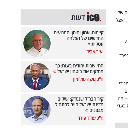
ים של
דעות
, "אצל
קיימות, אמון וחוסן: המנועים
החדשים של הצלחה
(49),
עסקית
יאיר אבידן
נפרד
התיישבות יהודית בעזה: כך
מחזקים את ביטחון ישראל
ח"כ משה סולומון
גידי
ם
 — מה
קיר הברזל שנסדק: שיקום
מדינת ישראל חייב להתחיל
חירה בעדי
מבפנים
ח"כ עודד פורר