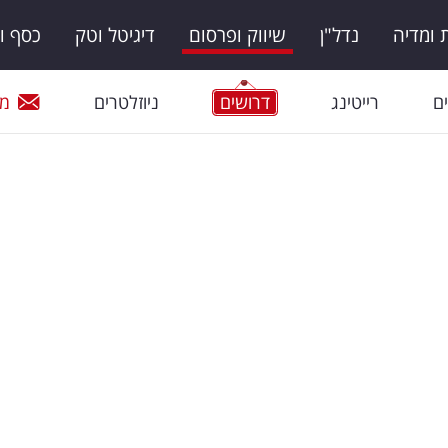
ומדיה
נדל"ן
שיווק ופרסום
דיגיטל וטק
כסף ו
ם
רייטינג
דרושים
ניוזלטרים
מי