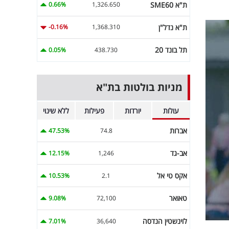
ת"א SME60
0.66%
1,326.650
ת"א נדל"ן
-0.16%
1,368.310
תל בונד 20
0.05%
438.730
מניות בולטות בת"א
עולות
יורדות
פעילות
ללא שינוי
אברות
47.53%
74.8
אב-גד
12.15%
1,246
אקס טי אל
10.53%
2.1
טאואר
9.08%
72,100
לוינשטין הנדסה
7.01%
36,640