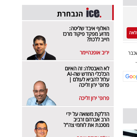
הנבחרת
האלוף איבד שליטה:
לאה
מדוע מפקד פיקוד מרכז
חייב ללכת?
יריב אופנהיימר
ם מי שכבר
לא האבטלה: זה האיום
הכלכלי החדש שה-AI
עלול להביא לעולם |
פרופ' ירון זליכה
פרופ' ירון זליכה
הדלקת משואה על ידי
הרב אברהם זרביב
מסכנת את לוחמי צה"ל