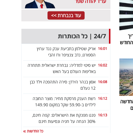
עו"ד יהודה שפר
עוד בנבחרת >>
24/7 | כל הכותרות
יך
אריק שטילמן בתביעת ענק נגד ערוץ
16:01
הספורט, נדב צנציפר ורז זהבי
יש סיכוי למדליה: נבחרת ישראלית תתחרה
16:02
באליפות העולם בעל האש
אסון בנהר הירדן: סירה התהפכה וילד כבן
16:08
12 נעלם
רשת הענק מרסקת מחיר: מוצר החובה
16:12
החדשה
לילדים ב-59.90 שקל במקום 149.90
ם
פנגו מפנקת את הישראלים: קפה חינם,
16:13
30% הנחה על חניה ונסיעות חינם
כל החדשות