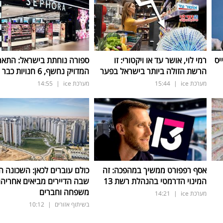
יס
רמי לוי, אושר עד או ויקטורי: זו
ספורה נוחתת בישראל: התאר
הרשת הזולה ביותר בישראל בפער
המדויק נחשף, 6 חנויות כבר החודש
מערכת ice
|
15:44
מערכת ice
|
14:55
אסף רפפורט ממשיך במהפכה: זה
כולם עוברים לכאן: השכונה 
המינוי הדרמטי בהנהלת רשת 13
שבה הדיירים מביאים אחריה
משפחה וחברים
מערכת ice
|
14:21
בשיתוף אזורים
|
10:12