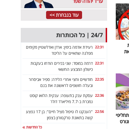
עו"ד יהודה שפר
עוד בנבחרת >>
24/7 | כל הכותרות
רעידת אדמה בימין: ארדן ואדלשטיין מקימים
22:31
את
מפלגה שתאיים על הליכוד
דרמה במוסד: שני בכירים הודחו בעקבות
22:31
כישלון המבצע החשאי
חודשיים וחצי אחרי הלידה: ספיר אביסרור
22:35
ובעלה חושפים לראשונה את בנם
עסקת ענק בתעופה: ענקית הלואו קוסט
22:36
נמכרת ב-7.7 מיליארד דולר
"הענקנו לו טיפול מציל חיים": בן 17 נפצע
22:56
חליפי
קשה בתאונת טרקטורון בצפון
גורט
כל החדשות