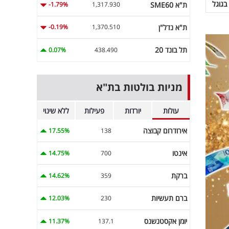
בגוגל
ת"א SME60
-1.79%
1,317.930
ת"א נדל"ן
-0.19%
1,370.510
תל בונד 20
0.07%
438.490
מניות בולטות בת"א
עולות
יורדות
פעילות
ללא שינוי
אירודרום קבוצה
17.55%
138
אינטו
14.75%
700
ברקת
14.62%
359
ברם תעשיות
12.03%
230
יומן אקסטנשנס
11.37%
137.1