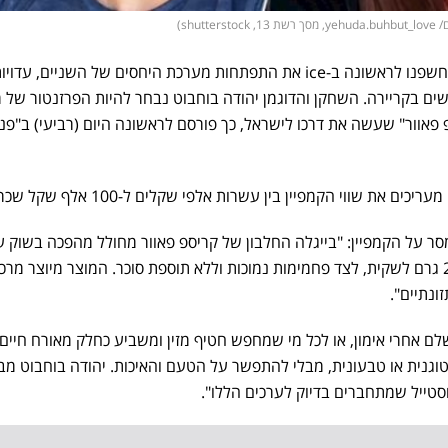
shu)
אחרי הזוגיות עם מיכל הקטנה שחשפנו לראשונה ב-ice את התפתחות מערכת היחסים של השניים, עדוי
ים בקריירה. השחקן והדוגמן יהודה בוחבוט נבחר להיות הפרזנטור של 
 פאוור" שעשה את דרכו לישראל, כך פורסם לראשונה היום (רביעי) ב"פנא
סר על הקמפיין: "בייגלה החלבון של קריספ פאוור מחולל מהפכה בשוק 
כמות חלבון יוצאת דופן של עד 28 גרם לשקית, לצד פחמימות נמוכות וללא תוספת סוכר. המוצר מיוצר מר
ונתיים".
לם אחרי אימון, או לכל מי שמחפש חטיף מזין ומשביע כחלק מאורח חיים 
טוגנית או טבעונית, מבלי להתפשר על הטעם והאיכות. יהודה בוחבוט מב
וסטייל שמתחברים בדיוק לערכים הללו".