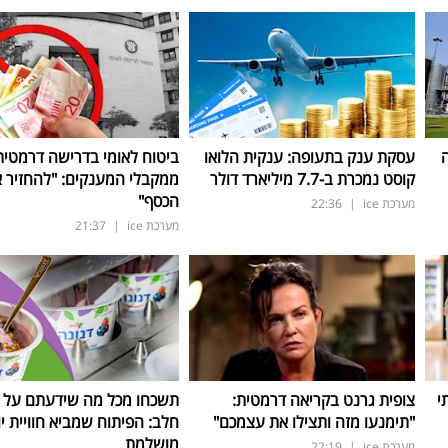
ה
עסקת ענק בתעופה: ענקית הלואו
ביטוח לאומי בדרישה דרמטית
קוסט נמכרת ב-7.7 מיליארד דולר
ממקבלי המענקים: "להחזיר 
הכסף"
מערכת ice
|
22:36
מערכת ice
|
21:37
י
צופית גרנט בקריאה דרמטית:
תשכחו מכל מה שידעתם על ת
"תימנעו מזה ותצילו את עצמכם"
חלב: הפיתוח שמביא חוויית יו
מושלמת
מערכת ice
|
22:19