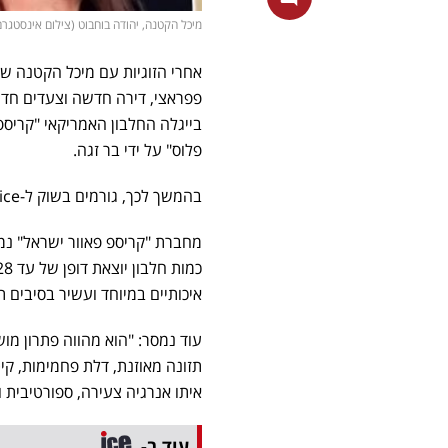
מיכל הקטנה, יהודה בוחבוט (צילום אינסטגרם/ yehuda.buhbut_love, מסך רשת 13, tterstock
פפראצי, דירה חדשה וצעדים חדש
בייגלה החלבון האמריקאי "קריספ
פלוס" על ידי בר זגה.
בהמשך לכך, גורמים בשוק ל-ice מעריכים את שווי הקמפיין בין עשרות אלפי שקלים ל-100 אלף שקל שכר.
מחברת "קריספ פאוור ישראל" נמ
איכותיים במיוחד ועשיר בסיבים תז
עוד נמסר: "הוא מהווה פתרון מוש
תזונה מאוזנת, דלת פחמימות, קי
איתו אנרגיה צעירה, ספורטיבית 
עוד ב-