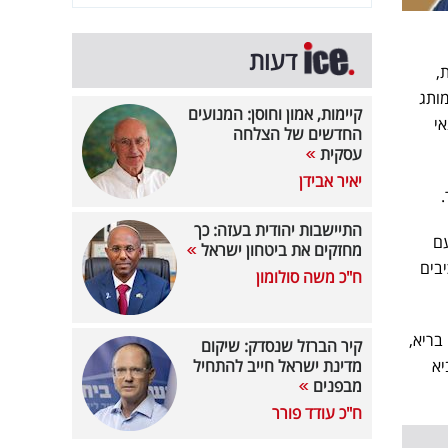
דעות
ות,
מותג
קיימות, אמון וחוסן: המנועים
י
החדשים של הצלחה
עסקית
יאיר אבידן
התיישבות יהודית בעזה: כך
עם
מחזקים את ביטחון ישראל
כיבים
ח"כ משה סולומון
בריא,
קיר הברזל שנסדק: שיקום
יא
מדינת ישראל חייב להתחיל
מבפנים
ח"כ עודד פורר