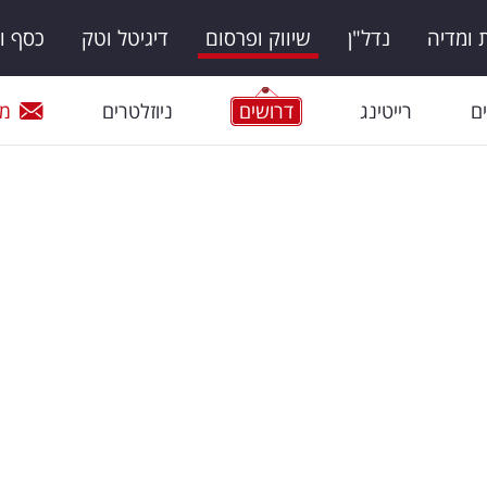
ומדיה
נדל"ן
שיווק ופרסום
דיגיטל וטק
כסף ו
ם
רייטינג
דרושים
ניוזלטרים
מי