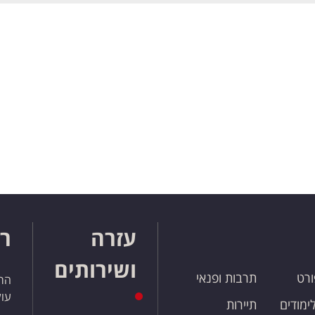
עזרה
רו
ושירותים
ורט
תרבות ופנאי
הרש
עול
לימודים
תיירות