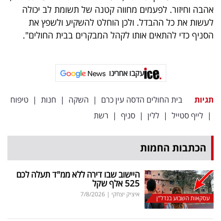
פרסמו
אהבה וחיזור. לפעמים מחווה קטנה של תשומת לב יכולה
באייס
לעשות את כל ההבדל. ולכן הוחלט להשקיע ולשפץ את
הסניף כדי להתאים אותו לקהל המבקרים בבית החולים".
עקבו
אחרינו:
עקבו אחרינו
תגיות
בית החולים הדסה עין כרם
|
השקה
|
חנות
|
טיפוח
|
לייף סטייל
|
ללין
|
סניף
|
רשת
הכתבות החמות
היישוב שבו דירה ללא ממ"ד תעלה לכם
525 אלף שקל
איציק יצחקי
|
7/8/2026
עסקאות השבוע בנדל"ן