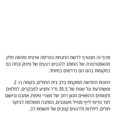
בריאות
תרבות
ופנאי
תיירות
TOP-
סניף זה מצטרף לרשת החנויות בפריסה ארצית ומהווה חלק
5
מהאסטרטגיה של המותג להנגיש רגעים של פינוק ונחה גם
במקומות בהם הם נדרשים במיוחד.
המילון
הכלכלי
החנות החדשה ממוקמת בלב בית החולים, בקומה ה- 2
ומשתרעת על שטח של 35.5 מ"ר ותציע למבקרים, למלווים
פודקאסט
ולצוותים הרפואיים מגוון רחב של מוצרי טיפוח, אמבט ובישום
לצד פריטי לייף סטייל מעוצבים, כמתנה מושלמת לביקור
40
חולים, ליולדות ולרגעים קטנים של תשומת לב.
UNDER