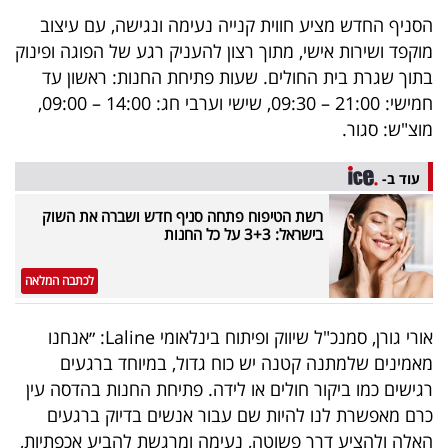
40
הסניף החדש מציע חווית קנייה נעימה ונגישה, עם עיצוב
מוקפד ושירות אישי, מתוך רצון להעניק רגע של הפוגה ופינוק
בתוך שגרת בית החולים. שעות פתיחת החנות: ראשון עד
שיתופי
חמישי: 21:00 – 09:30, שישי וערבי חג: 14:00 – 09:00,
פעולה
מוצ"ש: סגור.
עוד ב-
רשת הטיפוח פתחה סניף חדש ושברה את השוק
דרושים
בישראל: 3+3 על כל החנות
ניוזלטרים
לכתבה המלאה
אורי גורן, סמנכ"ל שיווק ופיתוח בינלאומי Laline: ״אנחנו
מייל
מאמינים שלמתנה קטנה יש כוח גדול, במיוחד ברגעים
אדום
רגישים כמו ביקור חולים או לידה. פתיחת החנות בהדסה עין
כרם מאפשרת לנו להיות שם עבור אנשים בדיוק ברגעים
האלה ולהציע דרך פשוטה, נעימה ומרגשת להביע אכפתיות,