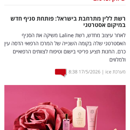
נדל"ן
רשת ללין מתרחבת בישראל: פותחת סניף חדש
דיגיטל
במיקום אסטרטגי
וטק
לאחר עיצוב מחדש, רשת Laline משיקה את הסניף
האסטרטגי שלה בקומה השנייה של המרכז הרפואי הדסה עין
שיווק
כרם. החנות תציע פריטי בישום וטיפוח לצוותים הרפואיים
ופרסום
ולמלווים
משפט
מערכת ice
|
17/5/2026
8:38
מדדים
ומחקרים
דעות
רכילות
עסקית