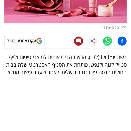
קריפטו
ויראלי
ללין (צילום ערן לוי)
טלוויזיה
עקבו אחרינו בגוגל
עסקי
רשת Laline (ללין), הרשת הבינלאומית למוצרי טיפוח ולייף
ספורט
סטייל לגוף ולנפש, פותחת את הסניף האסטרטגי שלה בבית
החולים הדסה עין כרם בירושלים, לאחר שעבר עיצוב מחדש.
קריירה
ולימודים
מינויים
רייטינג
רכב