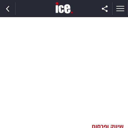
ראשי
הנבחרת
השוק
תקשורת
ומדיה
כסף
וצרכנות
שיווק ופרסום