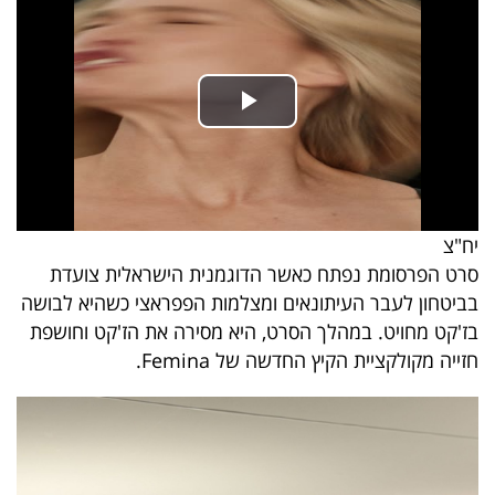
40
שיתופי
פעולה
יח"צ
דרושים
סרט הפרסומת נפתח כאשר הדוגמנית הישראלית צועדת
ניוזלטרים
בביטחון לעבר העיתונאים ומצלמות הפפראצי כשהיא לבושה
בז'קט מחויט. במהלך הסרט, היא מסירה את הז'קט וחושפת
חזייה מקולקציית הקיץ החדשה של Femina.
מייל
אדום