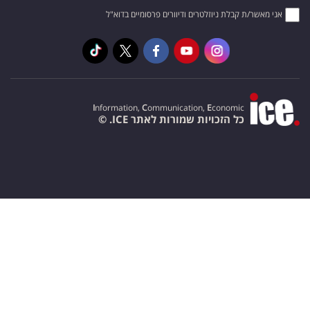
אני מאשר/ת קבלת ניוזלטרים ודיוורים פרסומיים בדוא"ל
I
nformation,
C
ommunication,
E
conomic
כל הזכויות שמורות לאתר ICE. ©