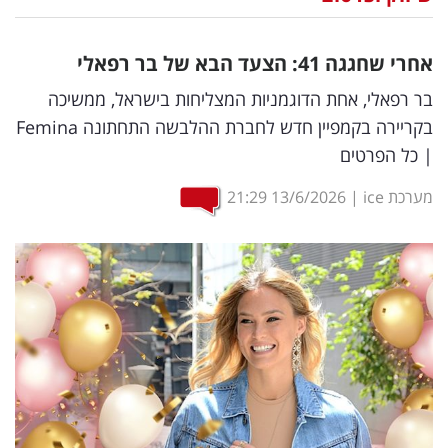
נדל"ן
אחרי שחגגה 41: הצעד הבא של בר רפאלי
דיגיטל
בר רפאלי, אחת הדוגמניות המצליחות בישראל, ממשיכה
וטק
בקריירה בקמפיין חדש לחברת ההלבשה התחתונה Femina
| כל הפרטים
שיווק
ופרסום
מערכת ice
|
13/6/2026
21:29
משפט
מדדים
ומחקרים
דעות
רכילות
עסקית