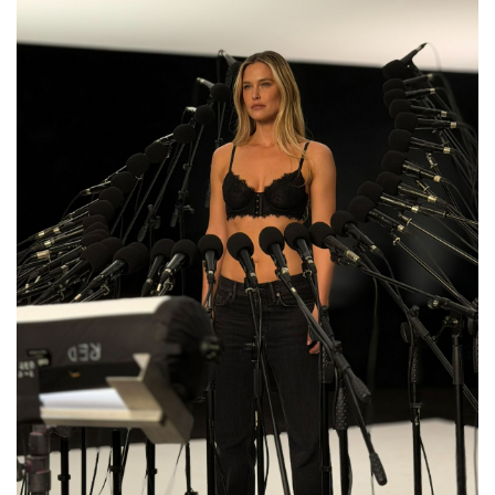
פרסמו
באייס
עקבו
אחרינו: