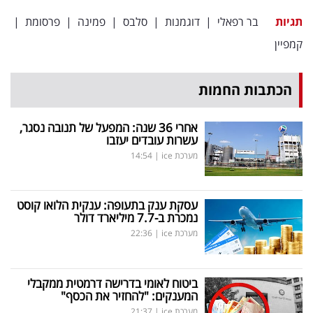
תגיות
בר רפאלי
|
דוגמנות
|
סלבס
|
פמינה
|
פרסומת
|
קמפיין
הכתבות החמות
אחרי 36 שנה: המפעל של תנובה נסגר,
עשרות עובדים יעזבו
מערכת ice
|
14:54
עסקת ענק בתעופה: ענקית הלואו קוסט
נמכרת ב-7.7 מיליארד דולר
מערכת ice
|
22:36
ביטוח לאומי בדרישה דרמטית ממקבלי
המענקים: "להחזיר את הכסף"
מערכת ice
|
21:37