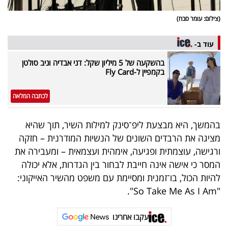
(צילום: עומר סבח)
עוד ב-
בהשקעה של 5 מיליון שקל: דני אבדיה וניב סולטן
בקמפיין ל-Fly Card
לכתבה המלאה
בהמשך, היא מבצעת ליפ־סינק למילות השיר, תוך שהיא
מציגה את הרבדים השונים של הנשיות המודרנית – חזקה
ורגישה, עוצמתית ופגיעה, אימהית ועצמאית – ומעבירה את
המסר כי אישה אינה חייבת לבחור בין הגדרות, אלא יכולה
להיות הכול, בו־זמנית ומסיימת עם משפט מהשיר האייקוני:
"So Take Me As I Am".
עקבו אחרינו