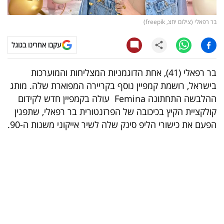
קריפטו
בר רפאלי (צילום יחצ, freepik)
ויראלי
עקבו אחרינו בגוגל
טלוויזיה
בר רפאלי (41), אחת הדוגמניות המצליחות והמוערכות
בישראל, רושמת קמפיין נוסף בקריירה המפוארת שלה. מותג
עסקי
ההלבשה התחתונה Femina עולה בקמפיין חדש לקידום
ספורט
קולקציית הקיץ בכיכובה של הפרזנטורית בר רפאלי, שתפגין
הפעם את כישורי הליפ סינק שלה לשיר אייקוני משנות ה-90.
קריירה
ולימודים
מינויים
רייטינג
רכב