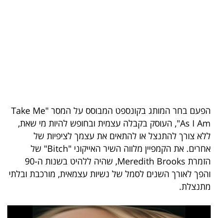
בריאות
תרבות
ופנאי
תיירות
TOP-
הפעם בחר המותג בקונספט המבוסס על המסר "Take Me
5
As I Am", העוסק בקבלה עצמית ובחופש להיות מי שאת,
ללא צורך להתנצל או להתאים את עצמך לציפיות של
המילון
אחרים. את הקמפיין מלווה השיר האייקוני "Bitch" של
הכלכלי
הזמרת Meredith Brooks, שהיה ללהיט בשנות ה-90
והפך לאורך השנים לסמל של נשיות עצמאית, מורכבת ובלתי
פודקאסט
מתנצלת.
40
UNDER