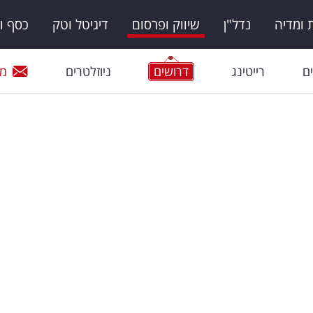
ומדיה
נדל"ן
שיווק ופרסום
דיגיטל וטק
כסף ו
ם
רייטינג
דרושים
ניוזלטרים
מי