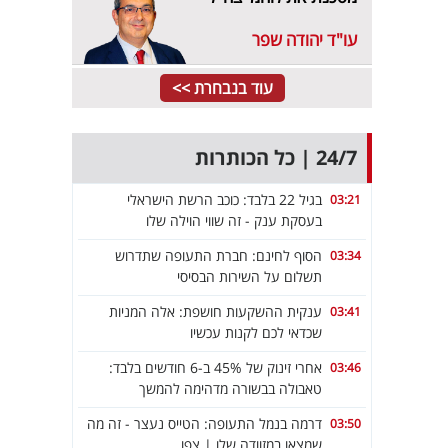
עו"ד יהודה שפר
עוד בנבחרת >>
24/7 | כל הכותרות
בגיל 22 בלבד: כוכב הרשת הישראלי
03:21
בעסקת ענק - זה שווי הוילה שלו
הסוף לחינם: חברת התעופה שתדרוש
03:34
תשלום על השירות הבסיסי
ענקית ההשקעות חושפת: אלה המניות
03:41
שכדאי לכם לקנות עכשיו
אחרי זינוק של 45% ב-6 חודשים בלבד:
03:46
טאבולה בבשורה מדהימה להמשך
דרמה בנמל התעופה: הטייס נעצר - זה מה
03:50
שמצאו במזוודה שלו | צפו