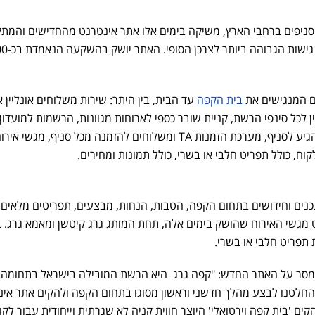
חולשת על 130 סניפים ברחבי הארץ, משיקה בימים אלו אתר אינטרנט מהחדישים והמ
ם המנגישים את
בית הקפה
עד הבית, בין היתר: שירות משלוחים אונליין אי
ן לכל סינפי הרשת, קניית שובר כספי לארוחות מגוונות, הרשמות למועדון
הלקוחות דרך האתר ללא צורך להגיע לסניף, מערכת הזמנות TA ומשלוחים להזמנה מכל סניף, מגשי איר
וח, כולל תפריט חלבי או בשרי, כולל תמונות ומחירים.
נים וחידושים בתחום הקפה, הטבות, הנחות, מבצעים, תפריטים מלאים ו
 מגשי האירוח שהושק בימים אלה, תחת המותג גרג קיטשן ומאמא גרג. ב
 תפריט חלבי או בשרי.
 מסר על האתר החדש: "קפה גרג היא הרשת המובילה בישראל בתחומה,
כזו החלטנו לבצע מהלך חדשני וראשון מסוגו בתחום הקפה ולהקים אתר אי
ם 'בית קפה וירטואלי' היוצר חווית קניה לא שגרתית וייחודית עבור לקוח