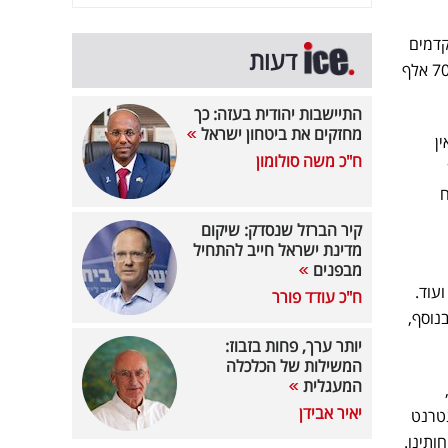
תקדמים
דעות
בישראל, בתחום המזון, ברמת הנגישות הגבוהה ביותר לצרכן הסופי. האתר יושק בהשקעה הנאמדת בכ-700 אלף
התיישבות יהודית בעזה: כך
מחזקים את ביטחון ישראל
ן
ח"כ משה סולומון
וח
קיר הברזל שנסדק: שיקום
מדינת ישראל חייב להתחיל
מבפנים
עוד.
ח"כ עודד פורר
נוסף,
יותר ערך, פחות בזבוז:
המשילות של הכלכלה
המעגלית
יאיר אבידן
נטרנט
ותינו.