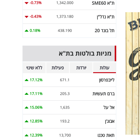
ת"א SME60
-0.73%
1,342.000
ת"א נדל"ן
-0.43%
1,373.180
תל בונד 20
0.18%
438.190
מניות בולטות בת"א
עולות
יורדות
פעילות
ללא שינוי
לייבפרסון
17.12%
671.1
ברם תעשיות
17.11%
205.3
אל על
15.06%
1,635
אבוג'ן
12.85%
193.2
תאת טכנו
12.39%
13,700