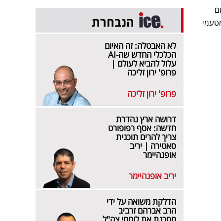
ם
הנבחרת
מטעמי
לא האבטלה: זה האיום
הכלכלי החדש שה-AI
עלול להביא לעולם |
פרופ' ירון זליכה
פרופ' ירון זליכה
דרושה ארץ נהדרת
חדשה: אסף רפופורט
צריך להרים תוכנית
סאטירה | יריב
אופנהיימר
יריב אופנהיימר
הדלקת משואה על ידי
הרב אברהם זרביב
מסכנת את לוחמי צה"ל