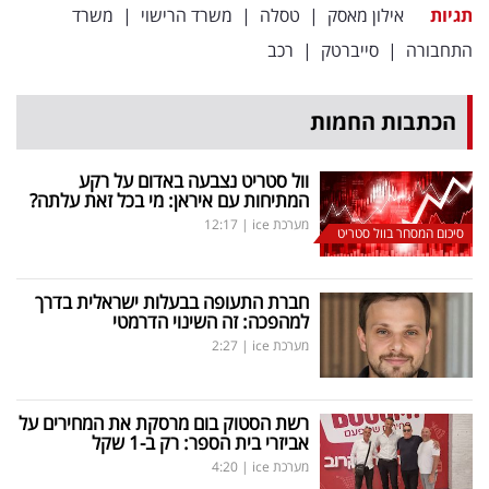
תגיות
אילון מאסק
|
טסלה
|
משרד הרישוי
|
משרד
התחבורה
|
סייברטק
|
רכב
הכתבות החמות
וול סטריט נצבעה באדום על רקע
המתיחות עם איראן: מי בכל זאת עלתה?
מערכת ice
|
12:17
סיכום המסחר בוול סטריט
חברת התעופה בבעלות ישראלית בדרך
למהפכה: זה השינוי הדרמטי
מערכת ice
|
2:27
רשת הסטוק בום מרסקת את המחירים על
אביזרי בית הספר: רק ב-1 שקל
מערכת ice
|
4:20