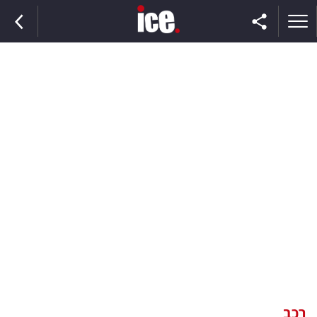
ראשי
הנבחרת
השוק
תקשורת
ומדיה
כסף
וצרכנות
רכב