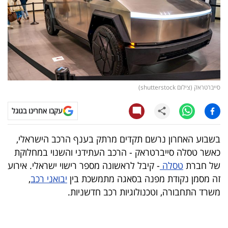
קריפטו
ויראלי
טלוויזיה
סייברטראק (צילום shutterstock)
עסקי
ספורט
עקבו אחרינו בגוגל
קריירה
בשבוע האחרון נרשם תקדים מרתק בענף הרכב הישראלי,
ולימודים
כאשר טסלה סייברטראק - הרכב העתידני והשנוי במחלוקת
של חברת
טסלה
- קיבל לראשונה מספר רישוי ישראלי. אירוע
מינויים
זה מסמן נקודת מפנה בסאגה מתמשכת בין
יבואני רכב
,
משרד התחבורה, וטכנולוגיות רכב חדשניות.
רייטינג
רכב