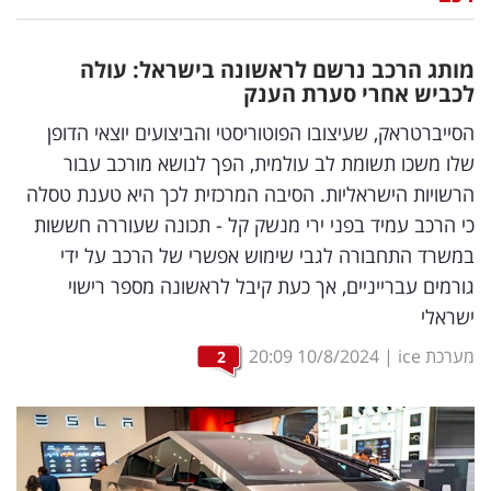
נדל"ן
מותג הרכב נרשם לראשונה בישראל: עולה
דיגיטל
לכביש אחרי סערת הענק
וטק
הסייברטראק, שעיצובו הפוטוריסטי והביצועים יוצאי הדופן
שלו משכו תשומת לב עולמית, הפך לנושא מורכב עבור
שיווק
הרשויות הישראליות. הסיבה המרכזית לכך היא טענת טסלה
ופרסום
כי הרכב עמיד בפני ירי מנשק קל - תכונה שעוררה חששות
במשרד התחבורה לגבי שימוש אפשרי של הרכב על ידי
משפט
גורמים עברייניים, אך כעת קיבל לראשונה מספר רישוי
מדדים
ישראלי
ומחקרים
מערכת ice
|
10/8/2024
20:09
2
דעות
רכילות
עסקית