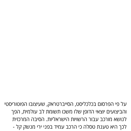
בריאות
תרבות
ופנאי
תיירות
TOP-
5
המילון
הכלכלי
על פי הפרסום בכלכליסט, הסייברטראק, שעיצובו הפוטוריסטי
פודקאסט
והביצועים יוצאי הדופן שלו משכו תשומת לב עולמית, הפך
40
לנושא מורכב עבור הרשויות הישראליות. הסיבה המרכזית
לכך היא טענת טסלה כי הרכב עמיד בפני ירי מנשק קל -
UNDER