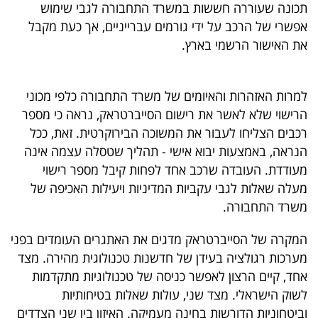
תכונה שעוררה חששות במשרד התחבורה לגבי שימוש
40
אפשרי של הרכב על ידי גורמים עברייניים, אך כעת מקבל
את האישור הרשמי בארץ.
שיתופי
פעולה
למרות האזהרות והאיומים של משרד התחבורה כלפי מכוני
הרישוי שלא לאשר את רישום הסייברטראק, נראה כי מספר
רכבים הצליחו לעבור את המשוכה הבירוקרטית. זאת, ככל
הנראה, באמצעות יבוא אישי - תהליך שטסלה עצמה אינה
דרושים
מעודדת. העובדה שרכב אחד לפחות קיבל מספר רישוי
מעלה שאלות לגבי עקביות המדיניות ויעילות האכיפה של
ניוזלטרים
משרד התחבורה.
המקרה של הסייברטראק מדגים את האתגרים העומדים בפני
מייל
מערכות רגולציה בעידן של חדשנות טכנולוגית מהירה. מצד
אדום
אחד, קיים הרצון לאפשר כניסה של טכנולוגיות מתקדמות
לשוק הישראלי. מצד שני, עולות שאלות בטיחותיות
וביטחוניות הדורשות בחינה מעמיקה. האיזון בין שני הצדדים