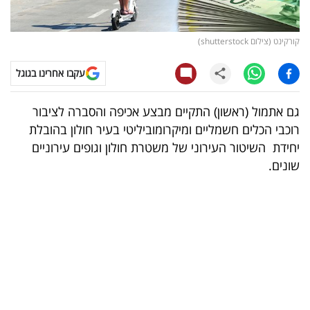
קריפטו
קורקינט (צילום shutterstock)
ויראלי
עקבו אחרינו בגוגל
טלוויזיה
גם ​​אתמול (ראשון) התקיים מבצע אכיפה והסברה לציבור
עסקי
רוכבי הכלים חשמליים ומיקרומוביליטי בעיר חולון בהובלת
ספורט
יחידת השיטור העירוני של משטרת חולון וגופים עירוניים
שונים.
קריירה
ולימודים
מינויים
רייטינג
רכב