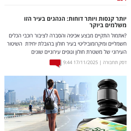
נדל"ן
יותר קנסות ויותר דוחות: הנהגים בעיר הזו
דיגיטל
משלמים ביוקר
וטק
?אתמול התקיים מבצע אכיפה והסברה לציבור רוכבי הכלים
חשמליים ומיקרומוביליטי בעיר חולון בהובלת יחידת השיטור
שיווק
העירוני של משטרת חולון וגופים עירוניים שונים
ופרסום
דסק תחבורה
|
17/11/2025
9:44
משפט
מדדים
ומחקרים
דעות
רכילות
עסקית