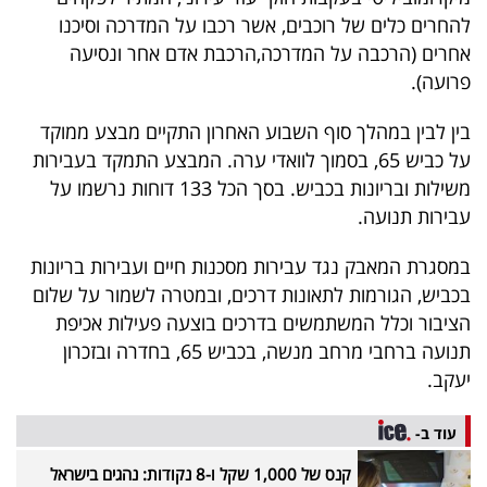
40
להחרים כלים של רוכבים, אשר רכבו על המדרכה וסיכנו
אחרים (הרכבה על המדרכה,הרכבת אדם אחר ונסיעה
פרועה).
שיתופי
בין לבין במהלך סוף השבוע האחרון התקיים מבצע ממוקד
פעולה
על כביש 65, בסמוך לוואדי ערה. המבצע התמקד בעבירות
משילות ובריונות בכביש. בסך הכל 133 דוחות נרשמו על
עבירות תנועה.
דרושים
במסגרת המאבק נגד עבירות מסכנות חיים ועבירות בריונות
ניוזלטרים
בכביש, הגורמות לתאונות דרכים, ובמטרה לשמור על שלום
הציבור וכלל המשתמשים בדרכים בוצעה פעילות אכיפת
תנועה ברחבי מרחב מנשה, בכביש 65, בחדרה ובזכרון
מייל
יעקב.
אדום
עוד ב-
קנס של 1,000 שקל ו-8 נקודות: נהגים בישראל