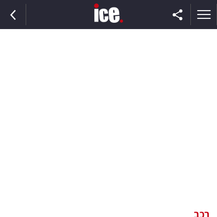
ראשי
הנבחרת
השוק
תקשורת
ומדיה
כסף
וצרכנות
רכב