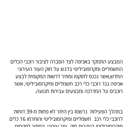
בריאות
תרבות
ופנאי
תיירות
TOP-
המבצע התמקד באכיפה לצד הסברה לציבור רוכבי הכלים
5
החשמליים ומקרומוביליטי בדגש על חוק העזר העירוני
החדש,אשר נכנס לתוקפו ומתיר לרשות המקומית לבצע
המילון
אכיפה נגד רוכבי כלי רכב חשמליים ומיקרומוביליטי, אשר
הכלכלי
רוכבים על המדרכה ומבצעים עבירות תנועה.
פודקאסט
במהלך הפעילות נרשמו בין היתר לא פחות מ-39 דוחות
40
לרוכבי כלי רכב חשמליים ומיקרומוביליטי והוחרמו 16 כלים
UNDER
מיקרומוביליטי בעקבות חוק עזר עירוני, המתיר לפקחים