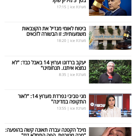
בסך 5 מיליון שקל
מערכת ice
|
17:15
ביטוח לאומי מגדיל את הקצבאות
משמעותית: זו הבשורה לזכאים
מערכת ice
|
18:20
יעקב ברדוגו וערוץ 14 באבל כבד: "לא
נמצא איתנו. תנחומינו"
מערכת ice
|
8:35
מגי טביבי נפרדת מערוץ 14: "לאור
התקופה במדינה"
מערכת ice
|
13:55
מיכל הקטנה עברה תאונה קשה בהופעה:
"מכה מטורפת, הפה התמלא דם"