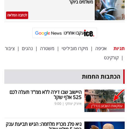
משלמים ביוקר
פרסמו
באייס
לכתבה המלאה
עקבו
עקבו אחרינו
אחרינו:
תגיות
אכיפה
|
מיקרו מוביליטי
|
משטרה
|
נהגים
|
ציבור
|
קורקינט
הכתבות החמות
היישוב שבו דירה ללא ממ"ד תעלה לכם
525 אלף שקל
איציק יצחקי
|
9:00
עסקאות השבוע בנדל"ן
גיא פלג מכריז מלחמה: הגיש תביעת ענק