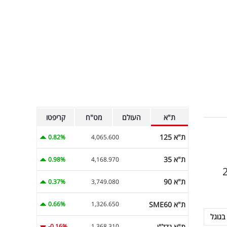
ת"א
העולם
מט"ח
קריפטו
ת"א 125
0.82%
4,065.600
ת"א 35
0.98%
4,168.970
 הרומא האהוב, מגיעה למהירות של 320 קמ"ש ומחירה ההתחלתי יעמוד על לא פחות מ-2
ת"א 90
0.37%
3,749.080
ת"א SME60
0.66%
1,326.650
בגוגל
ת"א נדל"ן
-0.16%
1,368.310