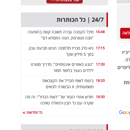
24/7 | כל הכותרות
מיכל הקטנה עברה תאונה קשה בהופעה:
16:48
לאה
"מכה מטורפת, הפה התמלא דם"
גיא פלג מכריז מלחמה: הגיש תביעת ענק
17:15
'יו
בסך 5 מיליון שקל
רה
"נוגע באזורים אינטימיים": מדריך ספורט
17:30
ליפרים
לילדים נעצר בחשד חמור
ביטוח לאומי מגדיל את הקצבאות
18:20
ימת
משמעותית: זו הבשורה לזכאים
חודש אחרי הגמר של "האח הגדול": זה מה
18:30
שקרה עם גל רובין ורפאלה טווינה
כל החדשות