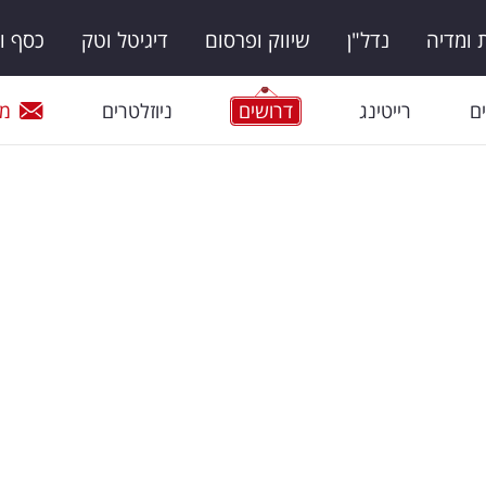
ומדיה
נדל"ן
שיווק ופרסום
דיגיטל וטק
כסף ו
ם
רייטינג
דרושים
ניוזלטרים
מי