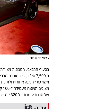
צילום: ניב קנטור
משודכת להנעה אחורית ולתיבת ה
של הדגם עומדת על 320 קמ"ש, כאשר יחס הכוח למשקל של המכונית הוא 2.29 ק"ג לכל כוח סוס.
עוד ב-