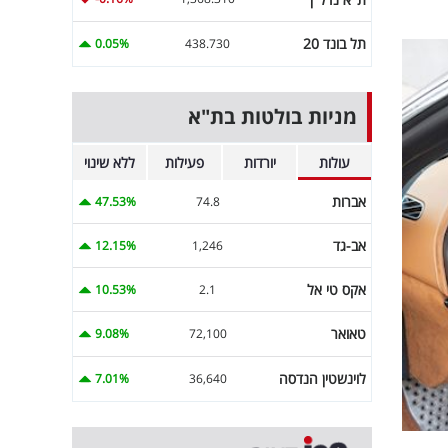
תל בונד 20
0.05%
438.730
מניות בולטות בת"א
עולות
יורדות
פעילות
ללא שינוי
אברות
47.53%
74.8
אב-גד
12.15%
1,246
אקס טי אל
10.53%
2.1
טאואר
9.08%
72,100
לוינשטין הנדסה
7.01%
36,640