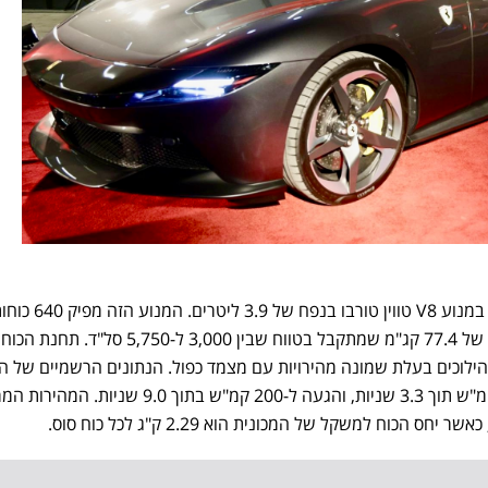
בסעיף המכאני, המכונית מצוידת במנוע V8 טווין טור
ב-7,500 סל"ד, לצד מומנט מרבי של 77.4 קג"מ שמתקבל בטווח שבין 3,000 ל-5,750 סל"ד.
ילוכים בעלת שמונה מהירויות עם מצמד כפול. הנתונים הרשמיים של ה
מציגים תאוצה מעמידה ל-100 קמ"ש תוך 3.3 שניות, והגעה ל-200 קמ"ש בתוך 9.0 שניות