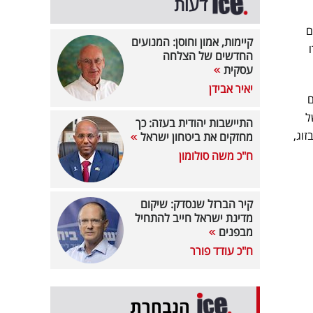
דעות
לשם
קיימות, אמון וחוסן: המנועים
החדשים של הצלחה
עסקית
יאיר אבידן
שם
ל
התיישבות יהודית בעזה: כך
זוג,
מחזקים את ביטחון ישראל
ח"כ משה סולומון
קיר הברזל שנסדק: שיקום
מדינת ישראל חייב להתחיל
מבפנים
ח"כ עודד פורר
הנבחרת