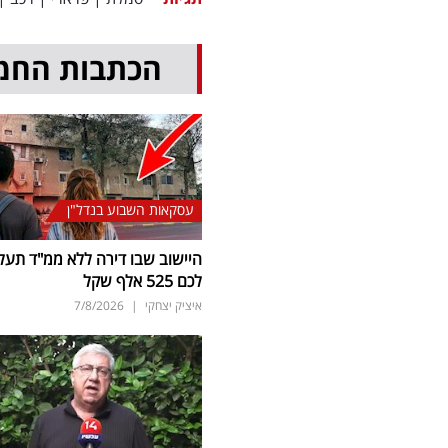
הכתבות החמ
עסקאות השבוע בנדל"ן
היישוב שבו דירה ללא ממ"ד תעל
לכם 525 אלף שקל
איציק יצחקי
|
7/8/2026