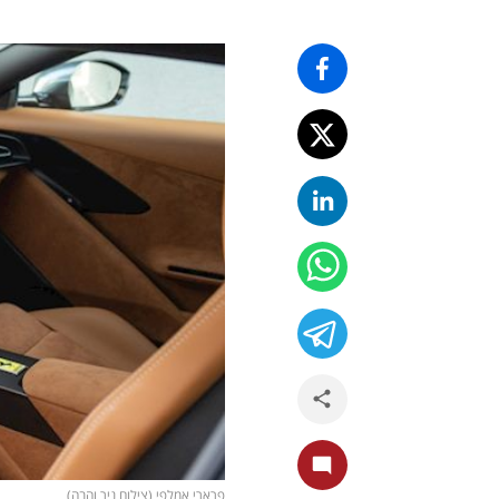
פרארי אמלפי (צילום ניר והבה)