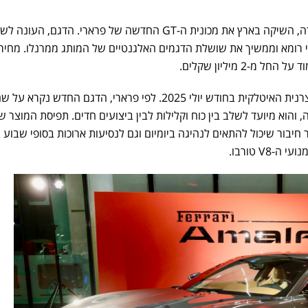
חברת סמלת, יבואנית רכבי היוקרה, השיקה בארץ את מכונית ה-GT החדשה של פרארי. הדגם, העונה 
 רומא וממשיך את שושלת הדגמים האלגנטיים של המותג ממרנלו. מחירו
-2 מיליון שקלים.
הרכב נחשף לראשונה על ידי היצרנית האיטלקית בחודש יולי 2025. לפי פרארי, הדגם החדש נקרא על 
והוא מיועד לשלב בין כוח וקלילות לבין ביצועים חדים. תפיסת המוצר ש
חיבור שיכול להתאים לנהיגה ביומיום וגם לנסיעות ארוכות בסופי שבוע ב
V8 טורבו.