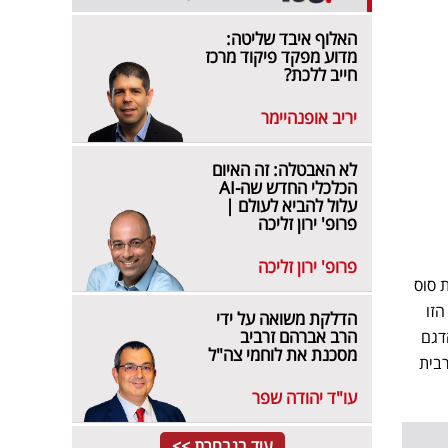
האלוף איבד שליטה:
מדוע מפקד פיקוד מרכז
חייב ללכת?
יריב אופנהיימר
לא האבטלה: זה האיום
הכלכלי החדש שה-AI
עלול להביא לעולם |
פרופ' ירון זליכה
פרופ' ירון זליכה
בו בנפח של 3.9 ליטרים. המנוע הזה מפיק 640 כוחות סוס
 תחנת הכוח הזו
הדלקת משואה על ידי
הרב אברהם זרביב
דגם
מסכנת את לוחמי צה"ל
. המהירות המרבית
עו"ד יהודה שפר
עוד בנבחרת >>