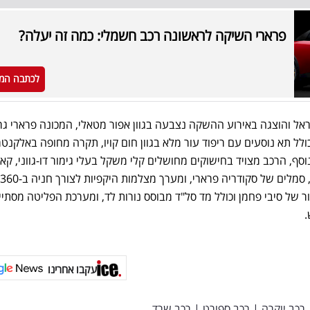
פרארי השיקה לראשונה רכב חשמלי: כמה זה יעלה?
לכתבה המ
 והוצגה באירוע ההשקה נצבעה בגוון אפור מטאלי, המכונה פרארי גריג
ולל תא נוסעים עם ריפוד עור מלא בגוון חום קויו, תקרה מחופה באלקנט
וסף, הרכב מצויד בחישוקים מחושלים קלי משקל בעלי גימור דו-גווני, קא
של מערכת הבלימה בצבע צהוב, סמלים של סקודריה פרארי, ומערך מצלמות היקפיות לצורך חניה ב-360
ר של סיבי פחמן וכולל מד סל"ד מבוסס נורות לד, ומערכת הפליטה מסתי
.
עקבו אחרינו
רכב יוקרה
|
רכב ספורט
|
רכב שרד