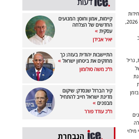
דעות
הפיק-אפ המצליח שמכר מעל 27 מיליון יחידות
קיימות, אמון וחוסן: המנועים
ברחבי העולם מאז שנת 1968. הדגם החדש, שצפוי להגיע לישראל לקראת סוף הרבעון השלישי של שנת 2026,
החדשים של הצלחה
עסקית
יאיר אבידן
התיישבות יהודית בעזה: כך
 גריל
מחזקים את ביטחון ישראל
ל
ח"כ משה סולומון
וגת
ת
קיר הברזל שנסדק: שיקום
בזמן
מדינת ישראל חייב להתחיל
מבפנים
ח"כ עודד פורר
ים
ות הפעלה
מילוי
הנבחרת