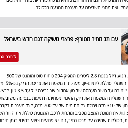
מלי ואת מתגי השליטה על מערכת ההנעה הכפולה.
עם תג מחיר מטורף: פרארי משיקה דגם חדש בישראל
לכתבה המ
מערכת ההנעה המשולבת כוללת מנוע דיזל בנפח 2.8 ליטרים המפיק 204 כוחות סוס ומומנט של 500
ניוטון-מטר, בשילוב מנוע-גנרטור
התנעה שקטה ומהירה יותר, תוך שמירה על כושר העמסה של טון אחד וכוש
 חשמלית המשפרת את דיוק ההיגוי ומפחיתה רתיעות בנסיעה משובשת.
יכולות השטח נשמרו עם מרווח גחון של 310 מ"מ ויכולת צליחת מים של עד 700 מ"מ, 
גות את תמונת המצב מסביב ומתחת לרכב. המכונית כוללת את הדור הש
הכוללות שמירה על מרכז נתיב, זיהוי אופנועים וסיוע בהיגוי בזמן חירום