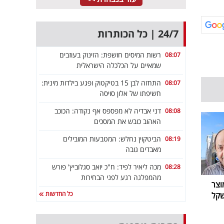
24/7 | כל הכותרות
רשות המיסים חושפת: הזינוק בעוזבים
08:07
שמאיים על הכלכלה הישראלית
התחזה לבן 15 בטיקטוק ופגע בילדות מינית:
08:07
חשיפתו של אלון סויסה
דני אבדיה לא מפספס אף נקודה: הכוכב
08:08
האהוב כובש את המסכים
הביטקוין נחלש: המטבעות המובילים
08:19
מאבדים גובה
מכה ליאיר לפיד: ח"כ יואב סגלוביץ' פורש
08:28
מהמפלגה רגע לפני הבחירות
וצר
כל החדשות
לו חוזר ב-199.90 שקל