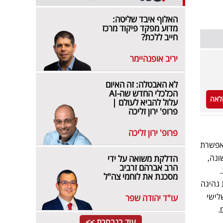
האלוף איבד שליטה:
מדוע מפקד פיקוד מרכז
חייב ללכת?
יריב אופנהיימר
לא האבטלה: זה האיום
הכלכלי החדש שה-AI
לאה
עלול להביא לעולם |
פרופ' ירון זליכה
פרופ' ירון זליכה
 חשמלי וסוללת ליתיום-יון. מערכת זו משפרת את צריכת הדלק בכ-5% ומאפשרת
ר גרירה של עד 3.5 טון. לראשונה,
הדלקת משואה על ידי
הרב אברהם זרביב
מסכנת את לוחמי צה"ל
לצד מערכות בקרת נהיגה
לישי
עו"ד יהודה שפר
.
עוד בנבחרת >>