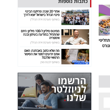
כתבות נוספות
אחרי 20 שנה: פרויקט הבינוי
פינוי הגדול בישראל יוצא לדרך
בשיתוף מערכת זירת הנדל"ן
ממינוס מיליון ל-100 מיליון: היזם
שהתחיל במודעה בעיתון ובנה
אימפריה
חליפי
בשיתוף מערכת זירת הנדל"ן
גורט
מה שלא כתוב באבחנה: האם
אתם יודעים לספר את הסיפור
הרפואי שלכם?
בשיתוף לבנת פורן