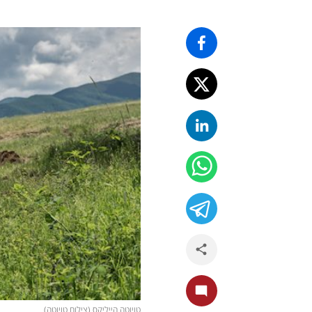
טויוטה הייליקס (צילום טויוטה)