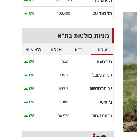
תל בונד 20
0%
438.490
מניות בולטות בת"א
עולות
יורדות
פעילות
ללא שינוי
טיב טעם
0%
1,080
קנדה גלובל
0%
709.7
י.ב התחדשות
0%
593.7
ג'י סיטי
0%
1,081
מבטח שמיר
0%
38,530