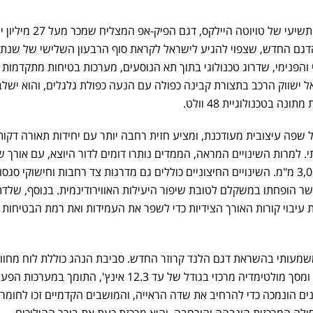
חברת טויוטה חושפת את הדור התשיעי של טויוטה היילקס, דגם 
 והפנימי, שדרוג טכנולוגי בתוך תא הנוסעים, מערכות בטיחות מתקדמות
ל ישווק הרכב בתצורת קבינה כפולה עם הנעה כפולת גלגלים, והוא ישלב
 בטכנולוגיית 48 וולט.
שפה עיצובית מעודכנת, ומציע חזית רחבה יותר עם יחידות תאורה דקות,
י. למרות השינויים המראה, הממדים נותרו דומים לדור היוצא, עם אורך ש
5,320 מ"מ ובסיס גלגלים של 3,085 מ"מ. השינויים החיצוניים כוללים גם מדרגות צד רחבות וחישוקי סגס
ר 17 או 18 אינץ', אשר הופחתו במשקלם לטובת שיפור היעילות האווירודינמית. בנוסף, שלד
עיבוי קורות האורך הצידיות כדי לשפר את העמידות ואת רמת הבטיחות 
שמעותי בהשראת דגם הלנד קרוזר החדש. סביבת הנהג כוללת לוח מחוונ
דיגיטלי בגודל של עד 12.3 אינץ' ומסך מולטימדיה מרכזי בגודל של עד 12.3 אינץ', התומך במערכ
ים הונמכה כדי להרחיב את שדה הראייה, והמושבים הקדמיים זכו לחומרי 
סולה המרכזית הוגבהה והורחבה, והיא מרכזת כעת את בורר ההילוכים