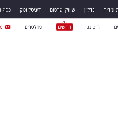
ומדיה
נדל"ן
שיווק ופרסום
דיגיטל וטק
כסף ו
ם
רייטינג
דרושים
ניוזלטרים
מי