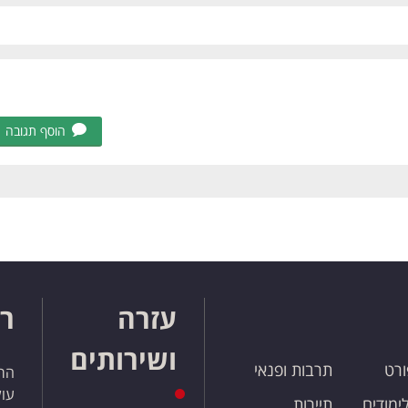
הוסף תגובה
עזרה
רו
ושירותים
ורט
תרבות ופנאי
הרש
עול
לימודים
תיירות