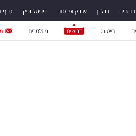
ומדיה
נדל"ן
שיווק ופרסום
דיגיטל וטק
כסף ו
ם
רייטינג
דרושים
ניוזלטרים
מי