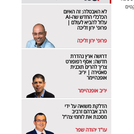
רויקטים
לא האבטלה: זה האיום
הכלכלי החדש שה-AI
עלול להביא לעולם |
פרופ' ירון זליכה
פרופ' ירון זליכה
דרושה ארץ נהדרת
חדשה: אסף רפופורט
צריך להרים תוכנית
סאטירה | יריב
אופנהיימר
יריב אופנהיימר
הדלקת משואה על ידי
הרב אברהם זרביב
מסכנת את לוחמי צה"ל
עו"ד יהודה שפר