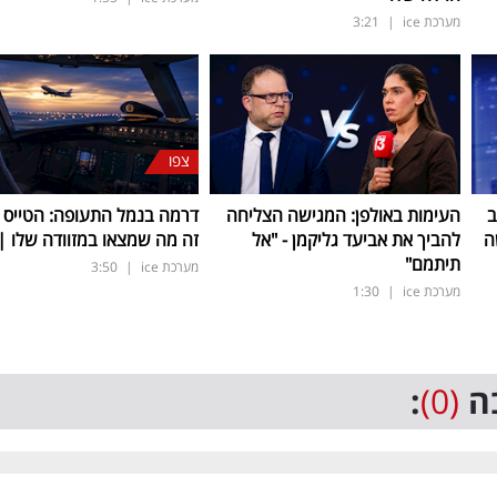
מערכת ice
|
3:21
צפו
ב
העימות באולפן: המגישה הצליחה
דרמה בנמל התעופה: הטייס נ
ה
להביך את אביעד גליקמן - "אל
זה מה שמצאו במזוודה שלו | 
תיתמם"
מערכת ice
|
3:50
מערכת ice
|
1:30
ה
(0)
: