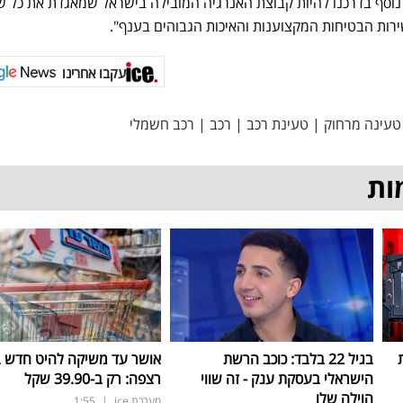
נוסף בדרכנו להיות קבוצת האנרגיה המובילה בישראל שמאגדת את כל שי
רות הבטיחות המקצוענות והאיכות הגבוהים בענף".
עקבו אחרינו
טעינה מרחוק
|
טעינת רכב
|
רכב
|
רכב חשמלי
ות
בגיל 22 בלבד: כוכב הרשת
אושר עד משיקה להיט חדש 
הישראלי בעסקת ענק - זה שווי
רצפה: רק ב-39.90 שקל
הוילה שלו
מערכת ice
|
1:55