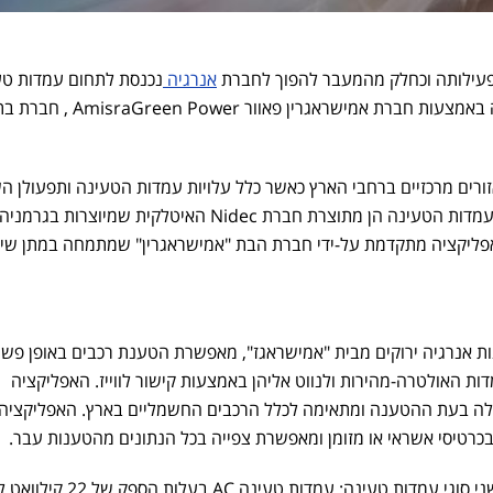
פעילותה וכחלק מהמעבר להפוך לחברת
אנרגיה
נכנסת לתחום עמדות טע
לרכבים חשמליים. המהלך נעשה באמצעות חברת אמישראגרין פאוור wer
ורים מרכזיים ברחבי הארץ כאשר כלל עלויות עמדות הטעינה ותפעולן ה
יהיו באחריות קבוצת אמישראגז. עמדות הטעינה הן מתוצרת חברת Nidec האיטלקית שמיוצרות בגרמני
אפליקציה מתקדמת על-ידי חברת הבת "אמישראגרין" שמתמחה במתן שיר
ות אנרגיה ירוקים מבית "אמישראגז", מאפשרת הטענת רכבים באופן פשוט
ות האולטרה-מהירות ולנווט אליהן באמצעות קישור לווייז. האפליקציה
ה בעת ההטענה ומתאימה לכלל הרכבים החשמליים בארץ. האפליקציה 
כרטיסי אשראי או מזומן ומאפשרת צפייה בכל הנתונים מהטענות עבר.
במתחמי הטעינה החדשים יהיו שני סוגי עמדות טעינה: עמדות ט