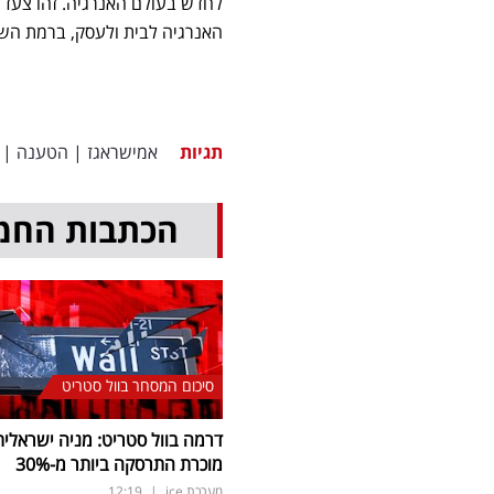
לחדש בעולם האנרגיה. זהו צעד 
האנרגיה לבית ולעסק, ברמת השי
תגיות
אמישראגז
|
הטענה
|
הכתבות החמ
סיכום המסחר בוול סטריט
דרמה בוול סטריט: מניה ישראלית
מוכרת התרסקה ביותר מ-30
%
מערכת ice
|
12:19