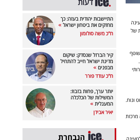
דעות
התיישבות יהודית בעזה: כך
ינה
מחזקים את ביטחון ישראל
AmisraGreen Po , חברת בת של
ח"כ משה סולומון
שוטף
קיר הברזל שנסדק: שיקום
ה.
מדינת ישראל חייב להתחיל
מבפנים
ותי
ח"כ עודד פורר
יותר ערך, פחות בזבוז:
המשילות של הכלכלה
 ונוח.
המעגלית
יאיר אבידן
מרכזת
הנבחרת
עינה AC בעלות הספק של 22 קילוואט לטעינה