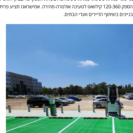
רגילה עמדות טעינה DC בעלות הספק 120-360 קילוואט לטעינה אולטרה-מהירה. אמישראגז תציע פ
יינים בשיתוף הדיירים וועדי הבתים.