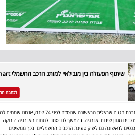
שיתוף הפעולה בין מובילאיי למותג הרכב החשמלי smart
לכתבה המ
עינת רום מנכלית אמישראגז: "כחברת הגז הישראלית הראשונה שנוסדה לפני 74 שנה, אנח
כנים מגוון שירותי אנרגיה. בהמשך לכניסתנו לתחום האנרגיה הירוקה
נסים לראשונה גם לשוק טעינת הרכבים החשמליים ובכך ממשיכים