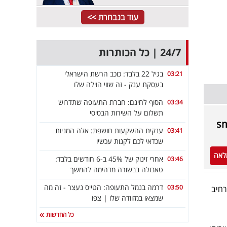
עוד בנבחרת >>
24/7 | כל הכותרות
בגיל 22 בלבד: כוכב הרשת הישראלי
03:21
בעסקת ענק - זה שווי הוילה שלו
הסוף לחינם: חברת התעופה שתדרוש
03:34
תשלום על השירות הבסיסי
ענקית ההשקעות חושפת: אלה המניות
03:41
שכדאי לכם לקנות עכשיו
לאה
אחרי זינוק של 45% ב-6 חודשים בלבד:
03:46
טאבולה בבשורה מדהימה להמשך
דרמה בנמל התעופה: הטייס נעצר - זה מה
03:50
נו שמחים להרחיב
שמצאו במזוודה שלו | צפו
כל החדשות