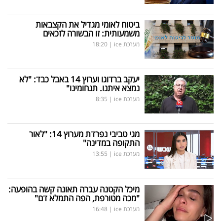
ביטוח לאומי מגדיל את הקצבאות
משמעותית: זו הבשורה לזכאים
מערכת ice
|
18:20
יעקב ברדוגו וערוץ 14 באבל כבד: "לא
נמצא איתנו. תנחומינו"
מערכת ice
|
8:35
מגי טביבי נפרדת מערוץ 14: "לאור
התקופה במדינה"
מערכת ice
|
13:55
מיכל הקטנה עברה תאונה קשה בהופעה:
"מכה מטורפת, הפה התמלא דם"
מערכת ice
|
16:48