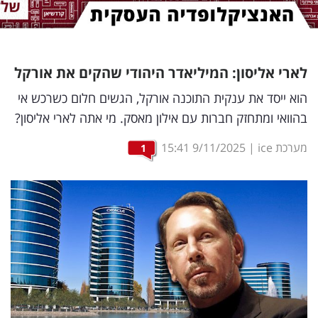
נדל"ן
דיגיטל
לארי אליסון: המיליאדר היהודי שהקים את אורקל
וטק
הוא ייסד את ענקית התוכנה אורקל, הגשים חלום כשרכש אי
שיווק
בהוואי ומתחזק חברות עם אילון מאסק. מי אתה לארי אליסון?
ופרסום
מערכת ice
|
9/11/2025
15:41
1
משפט
מדדים
ומחקרים
דעות
רכילות
עסקית