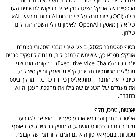
שהזניק את אליסון לפסגה הכלכלית העולמית. הדוחות
הכספיים של אורקל הציגו זינוק אדיר בביקוש לתשתית הענן
שלה (OCI), שנבחרה על ידי חברות AI רבות, ובראשן xAI
של אילון מאסק ו-OpenAI, לאימון מודלי השפה הגדולים
שלהן.
בסוף ספטמבר 2025, בוצע שינוי מבני היסטורי בצמרת
אורקל: ספרא כץ, ששימשה כמנכ"לית, מונתה לתפקיד סגנית
יו"ר בכירה (Executive Vice Chair). במקומה מונו שני
מנכ"לים משותפים חדשים, קליי מגויארק ומייק סיציליה,
שיובילו את החברה תחת אליסון כיו"ר ו-CTO. המהלך ביסס
את מעמדם של השניים שהובילו את מהפכת הענן וה-AI
בחברה.
יאכטות, טניס, גולף
אליסון התחתן והתגרש ארבע פעמים, והוא אב לארבעה.
מדובר בחובב ספורט מושבע, המחזיק ברישיון טיס ובאוסף
מכוניות. בנוסף אליסון הוא גם המנהל והממן של קבוצת