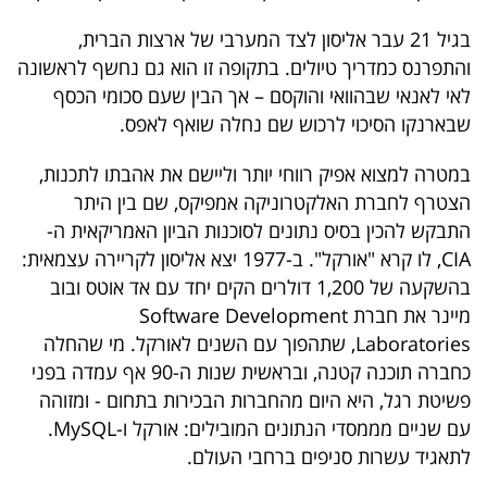
40
בגיל 21 עבר אליסון לצד המערבי של ארצות הברית,
והתפרנס כמדריך טיולים. בתקופה זו הוא גם נחשף לראשונה
לאי לאנאי שבהוואי והוקסם – אך הבין שעם סכומי הכסף
שיתופי
שבארנקו הסיכוי לרכוש שם נחלה שואף לאפס.
פעולה
במטרה למצוא אפיק רווחי יותר וליישם את אהבתו לתכנות,
הצטרף לחברת האלקטרוניקה אמפיקס, שם בין היתר
התבקש להכין בסיס נתונים לסוכנות הביון האמריקאית ה-
דרושים
CIA, לו קרא "אורקל". ב-1977 יצא אליסון לקריירה עצמאית:
בהשקעה של 1,200 דולרים הקים יחד עם אד אוטס ובוב
ניוזלטרים
מיינר את חברת Software Development
Laboratories, שתהפוך עם השנים לאורקל. מי שהחלה
כחברה תוכנה קטנה, ובראשית שנות ה-90 אף עמדה בפני
מייל
פשיטת רגל, היא היום מהחברות הבכירות בתחום - ומזוהה
אדום
עם שניים מממסדי הנתונים המובילים: אורקל ו-MySQL.
לתאגיד עשרות סניפים ברחבי העולם.