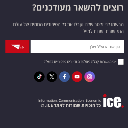
רוצים להשאר מעודכנים?
הרשמו לניוזלטר שלנו וקבלו את כל הסיפורים החמים של עולם
התקשורת ישרות למייל
אני מאשר/ת קבלת ניוזלטרים ודיוורים פרסומיים בדוא"ל
I
nformation,
C
ommunication,
E
conomic
כל הזכויות שמורות לאתר ICE. ©