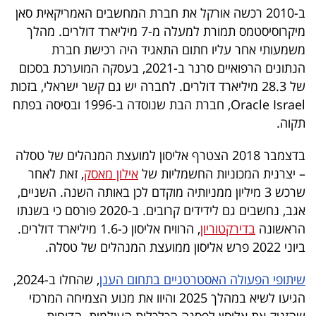
פרסמו
ב-2010 רכשה אורקל את חברת המחשבים האמריקאית סאן
באייס
מיקרוסיסטמס תמורת למעלה מ-7 מיליארד דולרים. מהלך
משמעותי אחר עליו חתום התאגיד היה רכישת חברת
עקבו
הנתונים הרפואיים סרנר ב-2021, בעסקה המוערכת בסכום
אחרינו:
של 28.3 מיליארד דולרים. לחברה יש גם קשר ישראלי, בזכות
Oracle Israel, חברת הבת שנוסדה ב-1996 ובסיסה בפתח
תקוה.
בדצמבר 2018 הצטרף אליסון למועצת המנהלים של טסלה
– יצרנית המכוניות החשמליות של
אילון מאסק
, זאת לאחר
שרכש 3 מיליון ממניותיה מוקדם לכן באותה השנה. השניים,
אגב, נחשבים גם לידידים קרובים. ב-2020 פורסם כי בשנתו
הראשונה
בדירקטוריון
, הרוויח אליסון כ-1.6 מיליארד דולרים.
ביוני 2022 פרש אליסון ממועצת המנהלים של טסלה.
שיתופי הפעולה האסטרטגיים בתחום הענן
, שהחלו ב-2024,
הגיעו לשיא במהלך 2025 והיוו את מנוע הצמיחה המרכזי