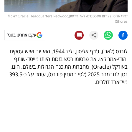
קריפטו
לארי אליסון (צילום אינסטגרם/ לארי אליסון,flickr/ Oracle Headquarters Redwood
Shores)
ויראלי
עקבו אחרינו בגוגל
טלוויזיה
לורנס (לארי), ג'וזף אליסון, יליד 1944, הוא יזם ואיש עסקים
עסקי
יהודי-אמריקאי. את פרסומו רכש בזכות היותו מייסד-שותף
ספורט
באורקל (Oracle), מחברות התוכנה הגדולות בעולם. הונו,
נכון לנובמבר 2025 (לפי המגזין פורבס), עומד על כ-393.5
קריירה
מיליארד דולרים.
ולימודים
מינויים
רייטינג
רכב