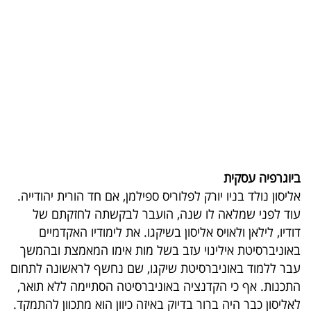
בריאות
תרבות
ופנאי
תיירות
TOP-
5
ביוגרפיה עסקית
המילון
אליסון נולד בניו יורק לפלוריס ספילמן, אם חד הורית יהודייה.
עוד לפני שמלאה לו שנה, הועבר לבקשתה לחזקתם של
הכלכלי
דודיו, לילאן ולאויס אליסון בשיקגו. את לימודיו האקדמיים
פודקאסט
באוניברסיטת אילינוי עזב בשל מות אימו המאמצת ובהמשך
עבר ללמוד באוניברסיטת שיקגו, שם נחשף לראשונה לתחום
40
התכנות. אף כי הקדנציה באוניברסיטה הסתיימה ללא תואר,
UNDER
לאליסון כבר היה ברור בדיוק באיזה כיוון הוא מתכוון להתמקד.