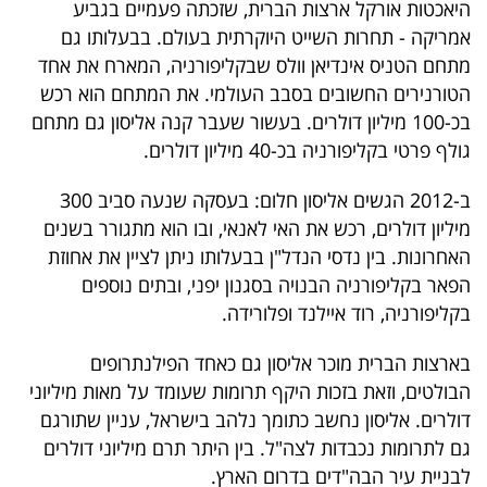
היאכטות אורקל ארצות הברית, שזכתה פעמיים בגביע
אמריקה - תחרות השייט היוקרתית בעולם. בבעלותו גם
מתחם הטניס אינדיאן וולס שבקליפורניה, המארח את אחד
הטורנירים החשובים בסבב העולמי. את המתחם הוא רכש
בכ-100 מיליון דולרים. בעשור שעבר קנה אליסון גם מתחם
גולף פרטי בקליפורניה בכ-40 מיליון דולרים.
ב-2012 הגשים אליסון חלום: בעסקה שנעה סביב 300
מיליון דולרים, רכש את האי לאנאי, ובו הוא מתגורר בשנים
האחרונות. בין נדסי הנדל"ן בבעלותו ניתן לציין את אחוזת
הפאר בקליפורניה הבנויה בסגנון יפני, ובתים נוספים
בקליפורניה, רוד איילנד ופלורידה.
בארצות הברית מוכר אליסון גם כאחד הפילנתרופים
הבולטים, וזאת בזכות היקף תרומות שעומד על מאות מיליוני
דולרים. אליסון נחשב כתומך נלהב בישראל, עניין שתורגם
גם לתרומות נכבדות לצה"ל. בין היתר תרם מיליוני דולרים
לבניית עיר הבה"דים בדרום הארץ.