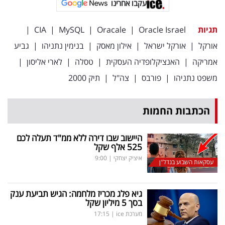
עקבו אחרינו
תגיות
Oracle Israel
|
Oracale
|
MySQL
|
CIA
|
אורקל
|
אורקל ישראל
|
אילון מאסק
|
בנימין נתניהו
|
גביע
אמריקה
|
האנציקלופדיה העסקית
|
טסלה
|
לארי אליסון
|
משפט נתניהו
|
פורבס
|
צה"ל
|
תיק 2000
הכתבות החמות
היישוב שבו דירה ללא ממ"ד תעלה לכם
525 אלף שקל
איציק יצחקי
|
9:00
עסקאות השבוע בנדל"ן
גיא פלג מכריז מלחמה: הגיש תביעת ענק
בסך 5 מיליון שקל
מערכת ice
|
17:15