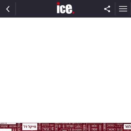
ראשי
הנבחרת
השוק
תקשורת
ומדיה
כסף
וצרכנות