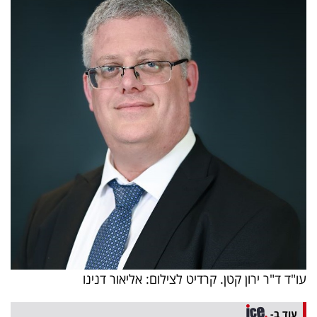
עו"ד ד"ר ירון קטן. קרדיט לצילום: אליאור דנינו
עוד ב-