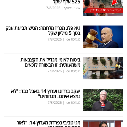
525 אלף שקל
איציק יצחקי
|
7/8/2026
עסקאות השבוע בנדל"ן
גיא פלג מכריז מלחמה: הגיש תביעת ענק
בסך 5 מיליון שקל
מערכת ice
|
7/8/2026
ביטוח לאומי מגדיל את הקצבאות
משמעותית: זו הבשורה לזכאים
מערכת ice
|
7/8/2026
יעקב ברדוגו וערוץ 14 באבל כבד: "לא
נמצא איתנו. תנחומינו"
מערכת ice
|
7/8/2026
מגי טביבי נפרדת מערוץ 14: "לאור