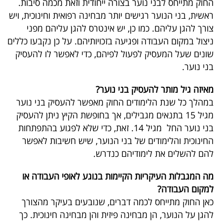
החוק מתייחס לבני נוער בצורה ייחודית וזאת מכמה סיבות.
40
ראשית, בני הנוער רגישים יותר מבחינה רפואית וחינוכית, ויש
צורך להגן עליהם. כמו כן, יש אינטרס להגן עליהם מפני
ניצול במקום העבודה ופגיעה בזכויותיהם. על כן נקבעו כללים
שיתופי
שונים שעל המעסיק לפעול לפיהם, כדי לאפשר לו להעסיק
פעולה
בני נוער.
מאיזה גיל מותר להעסיק בני נוער?
במהלך כל שנת הלימודים החוק מאפשר להעסיק בני נוער
דרושים
מגיל 15 בתנאים מגבילים, אך בחופשת הקיץ ניתן להעסיק
בני נוער החל מגיל 14. זאת, כדי שלא לפגוע בהתפתחות
ניוזלטרים
החינוכית והלימודים של בני הנוער, שיש חשיבות לאפשר
להם להשלים את לימודיהם כנדרש.
מייל
מה המגבלות העיקריות הקיימות בנוגע לאופי העבודה או
אדום
למקום העבודה?
כאן החוק מתייחס לכמה דברים, שנובעים בעיקר מהצורך
להגן על הנוער, הן מבחינה פיזית והן מבחינה חינוכית. כך