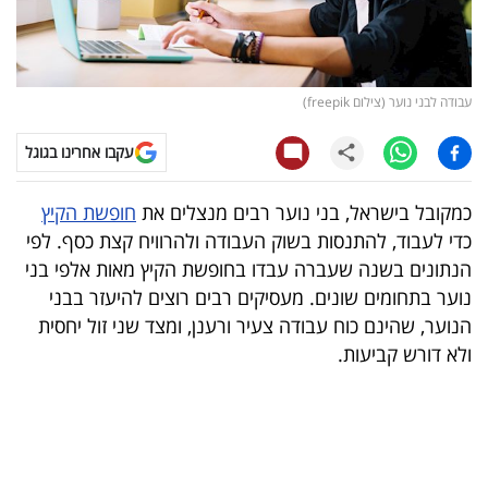
קריפטו
ויראלי
עבודה לבני נוער (צילום freepik)
טלוויזיה
עקבו אחרינו בגוגל
עסקי
כמקובל בישראל, בני נוער רבים מנצלים את
חופשת הקיץ
ספורט
כדי לעבוד, להתנסות בשוק העבודה ולהרוויח קצת כסף. לפי
הנתונים בשנה שעברה עבדו בחופשת הקיץ מאות אלפי בני
קריירה
נוער בתחומים שונים. מעסיקים רבים רוצים להיעזר בבני
ולימודים
הנוער, שהינם כוח עבודה צעיר ורענן, ומצד שני זול יחסית
ולא דורש קביעות.
מינויים
רייטינג
רכב