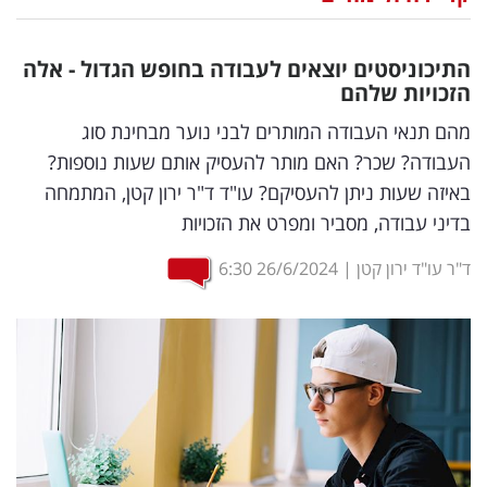
נדל"ן
התיכוניסטים יוצאים לעבודה בחופש הגדול - אלה
דיגיטל
הזכויות שלהם
וטק
מהם תנאי העבודה המותרים לבני נוער מבחינת סוג
העבודה? שכר? האם מותר להעסיק אותם שעות נוספות?
שיווק
באיזה שעות ניתן להעסיקם? עו"ד ד"ר ירון קטן, המתמחה
ופרסום
בדיני עבודה, מסביר ומפרט את הזכויות
משפט
ד"ר עו"ד ירון קטן
|
26/6/2024
6:30
מדדים
ומחקרים
דעות
רכילות
עסקית