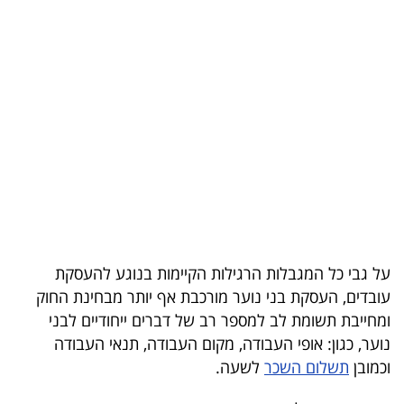
בריאות
תרבות
ופנאי
תיירות
TOP-
5
המילון
על גבי כל המגבלות הרגילות הקיימות בנוגע להעסקת
הכלכלי
עובדים, העסקת בני נוער מורכבת אף יותר מבחינת החוק
ומחייבת תשומת לב למספר רב של דברים ייחודיים לבני
פודקאסט
נוער, כגון: אופי העבודה, מקום העבודה, תנאי העבודה
40
וכמובן
תשלום השכר
לשעה.
UNDER