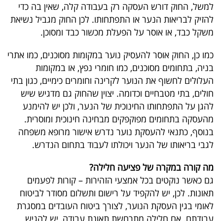
פרסמו
למשל, החוק דורש העסקה רק בעבודה קלה, שאין בה כדי
להזיק לבריאות הנער או התפתחותו. לכן החוק מגביל נשיאת
באייס
משקל כבד, או אוסר על הפעלת מכשור כבד ומסוכן.
עקבו
כמו כן, החוק אוסר להעסיק נוער במקומות מסוכנים, כמו אתרי
אחרינו:
בניה, בתחומים מסוכנים, כמו חומרי נפץ, או במקומות
העלולים לחשוף את הנוער לקרינה וחומרים כימיים, כגון בתי
חולים, בתי מטבחיים וכדומה. יצוין שהחוק גם מדגיש שיש
להגן על התפתחותו החינוכית של הנער, ולכן יש להימנע
מהעסקה בתחומים מפוקפקים מבחינה חינוכית ומוסרית.
בנוסף, כתנאי להעסקת נוער נדרש אישור מרופא משפחה
לגבי בריאותו של הנער ויכולתו לעבוד בתחום הנדרש.
מה קורה במקרה של פציעה חלילה?
גם כאשר נוקטים בכל אמצעי הזהירות – קורות לפעמים
תאונות. לכן, יש להקפיד על רישום ותשלום מסודר לביטוח
לאומי בגין העסקת הנוער, לצורך ביטוח העובדים במסגרת
עבודתם. אם חלילה מתרחשת תאונת עבודה, יש להגיש