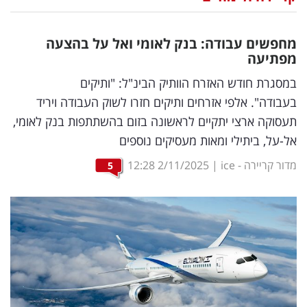
נדל"ן
מחפשים עבודה: בנק לאומי ואל על בהצעה
דיגיטל
מפתיעה
וטק
במסגרת חודש האזרח הוותיק הבינ"ל: "ותיקים
בעבודה". אלפי אזרחים ותיקים חזרו לשוק העבודה ויריד
שיווק
תעסוקה ארצי יתקיים לראשונה בזום בהשתתפות בנק לאומי,
ופרסום
אל-על, ביתילי ומאות מעסיקים נוספים
משפט
מדור קריירה - ice
|
2/11/2025
12:28
5
מדדים
ומחקרים
דעות
רכילות
עסקית