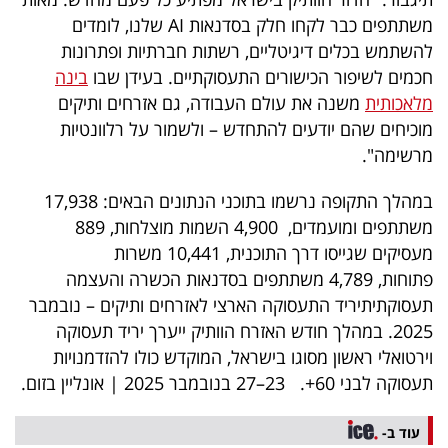
40
משתתפים כבר לקחו חלק בסדנאות AI שלנו, לומדים
להשתמש בכלים דיגיטליים, רשתות חברתיות ופתרונות
חכמים לשיפור הכישורים התעסוקתיים. בעידן שבו
בינה
שיתופי
מלאכותית
משנה את עולם העבודה, גם אזרחים ותיקים
פעולה
מוכיחים שהם יודעים להתחדש – ולשמור על רלוונטיות
מרשימה".
במהלך התקופה נרשמו בתוכני הנתונים הבאים: 17,938
דרושים
משתתפים ומועמדים, 4,900 השמות מוצלחות, 889
מעסיקים שגייסו דרך התוכנית, 10,441 משרות
ניוזלטרים
פתוחות, 4,789 משתתפים בסדנאות הכשרה והעצמה
תעסוקתיתיריד התעסוקה הארצי לאזרחים ותיקים – נובמבר
2025. במהלך חודש האזרח הוותיק ייערך יריד תעסוקה
מייל
וירטואלי ראשון מסוגו בישראל, המוקדש כולו להזדמנויות
אדום
תעסוקה לבני 60+. 23–27 בנובמבר 2025 | אונליין בזום.
עוד ב-