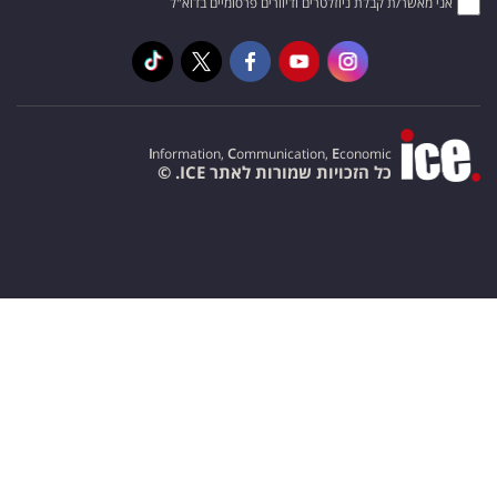
אני מאשר/ת קבלת ניוזלטרים ודיוורים פרסומיים בדוא"ל
I
nformation,
C
ommunication,
E
conomic
כל הזכויות שמורות לאתר ICE. ©