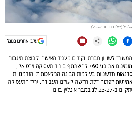
קריפטו
ויראלי
אל-על (צילום דוברות אל-על)
טלוויזיה
עקבו אחרינו בגוגל
עסקי
המשרד לשוויון חברתי וקידום מעמד האישה וקבוצת תיגבור
ספורט
מזמינים את בני 60+ להשתתף ביריד תעסוקה וירטואלי,
סדנאות חדשניות בעולמות הבינה המלאכותית והזדמנויות
קריירה
אמיתיות לפתוח דלת חדשה לעולם העבודה. יריד התעסוקה
ולימודים
יתקיים ב-23-27 לנובמבר אונליין בזום
מינויים
רייטינג
רכב