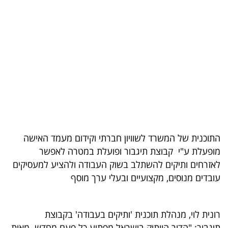
בריאות
תרבות
ופנאי
תיירות
TOP-
5
התוכנית של המשרד לשוויון חברתי וקידום מעמד האישה
המילון
מופעלת ע"י קבוצת תיגבור ופועלת במטרה לאפשר
הכלכלי
לאזרחים ותיקים להשתלב בשוק העבודה ולהציע למעסיקים
עובדים מנוסים, מקצועיים ובעלי ערך מוסף
פודקאסט
40
רונית לוי, מנהלת תוכנית 'ותיקים בעבודה' בקבוצת
UNDER
תיגבור: "הדור הוותיק בישראל מפתיע כל פעם מחדש. מאות