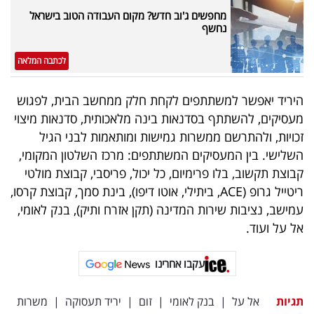
פרסמו
מחפשים ג'וב חדש? מקום העבודה הטוב בישראל
באייס
נחשף
לכתבה המלאה
עקבו
אחרינו:
היריד יאפשר למשתתפים לקחת חלק ממחשב הבית, לפגוש
מעסיקים, להשתתף בסדנאות בינה מלאכותית, סדנאות מיצוי
זכויות, ולהתרשם ממשרות גמישות ומותאמות לבני הגיל
השלישי. בין המעסיקים המשתתפים: מרכז השלטון המקומי,
קבוצת תקשוב, בלו פרימיום, כל יכול, פריסבי, קבוצת מולטי
ריטייל גרופ (ACE, ביתילי, אוטו דיפו), בינת סמך, קבוצת קרסו,
עמישב, נציבות שירות המדינה (תקן אזרח ותיק), בנק לאומי,
אל על ועוד.
עקבו אחרינו
תגיות
אל על
|
בנק לאומי
|
זום
|
יריד תעסוקה
|
משרות