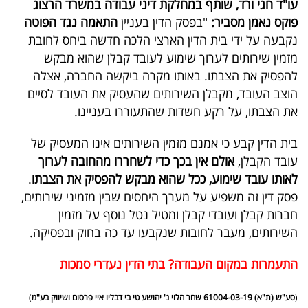
עו"ד חגי ורד, שותף במחלקת דיני עבודה במשרד הרצוג
פוקס נאמן מסביר:
"
בפסק הדין בעניין
התאמה נגד הפוטה
נקבעה על ידי בית הדין הארצי הלכה חדשה ביחס לחובת
מזמין שירותים לערוך שימוע לעובד קבלן שהוא מבקש
להפסיק את הצבתו. באותו מקרה ביקשה החברה, אצלה
הוצב העובד, מקבלן השירותים שהעסיק את העובד לסיים
את הצבתו, על רקע חשדות שהתעוררו בעניינו.
בית הדין קבע כי אמנם מזמין השירותים אינו המעסיק של
עובד הקבלן,
אולם אין בכך כדי לשחררו מהחובה לערוך
לאותו עובד שימוע, ככל שהוא מבקש להפסיק את הצבתו
.
פסק דין זה משפיע על מערך היחסים שבין מזמיני שירותים,
חברות קבלן ועובדי קבלן ומטיל נטל נוסף על מזמין
השירותים, מעבר לחובות שנקבעו עד כה בחוק ובפסיקה.
התעמרות במקום העבודה? בתי הדין נעדרי סמכות
(
סע"ש (ת"א) 61004-03-19 שחר הלוי נ' יהושע טי בי דבליו איי פרסום ושיווק בע"מ
)