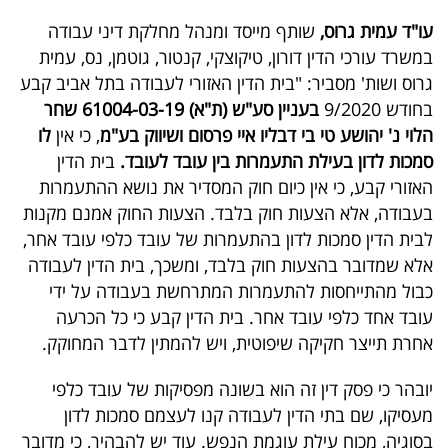
עו"ד עמית גרוס,
שותף מייסד ומנהל מחלקת דיני עבודה
במשרד עורכי הדין דורון, טיקוצקי, קנטור, גוטמן, נס, עמית
גרוס ושות' מסביר: "בית הדין האזורי לעבודה בתל אביב קבע
בחודש 9/2020
בעניין סע"ש (ת"א) 61004-03-19 שחר
הלוי נ' יהושע טי בי דבליו איי פרסום ושיווק בע"מ
, כי אין
לו
סמכות לדון בעילת התעמרות בין עובד לעובד.
בית הדין
האזורי קבע, כי אין כיום חוק המסדיר את נושא ההתעמרות
בעבודה, אלא הצעות חוק בלבד. הצעות החוק אמנם מקנות
לבית הדין סמכות לדון בהתעמרות של עובד כלפי עובד אחר,
אלא שמדובר בהצעות חוק בלבד, ומשכך, בית הדין לעבודה
כבול מהתייחסות להתעמרות המתרחשת בעבודה על ידי
עובד אחד כלפי עובד אחר. בית הדין קבע כי כל הכרעה
אחרת תייצר חקיקה שיפוטית, ויש להמתין לדבר המחוקק.
יובהר כי פסק דין זה הוא בשונה מפסיקות של עובד כלפי
מעסיקו, שם בתי הדין לעבודה קנו לעצמם סמכות לדון
בסוגיה, מכוח עילת עוגמת הנפש. עוד יש להבהיר, כי מדובר