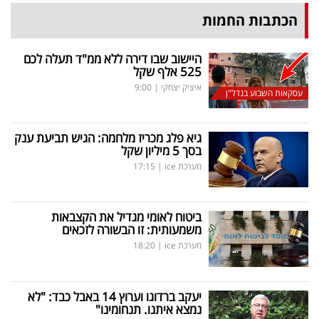
הכתבות החמות
היישוב שבו דירה ללא ממ"ד תעלה לכם
525 אלף שקל
איציק יצחקי
|
9:00
עסקאות השבוע בנדל"ן
גיא פלג מכריז מלחמה: הגיש תביעת ענק
בסך 5 מיליון שקל
מערכת ice
|
17:15
ביטוח לאומי מגדיל את הקצבאות
משמעותית: זו הבשורה לזכאים
מערכת ice
|
18:20
יעקב ברדוגו וערוץ 14 באבל כבד: "לא
נמצא איתנו. תנחומינו"