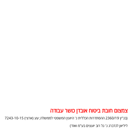
בריאות
תרבות
ופנאי
תיירות
TOP-
5
המילון
הכלכלי
פודקאסט
צמצום חובת ביטוח אובדן כושר עבודה
(בג"ץ 2360/19 ההסתדרות הכללית נ' היועץ המשפטי לממשלה; עע (ארצי) 7243-10-15
40
ליליאן לנדברג נ' גל רוב יועצים בע"מ ואח')
UNDER