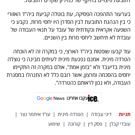
לתובעת פיצויים בהיקף של כמיליון שקלים לתובעת.
בערעור התהפכה הפסיקה, עת בוטלה קביעת ביה"ד האזורי
כי בין הנהגת התובעת לבין הסדרן היו יחסי מרות. נקבע כי
השפעה אקראית ונקודתית של עובד על תנאי העבודה של
עובדת לא תיחשב ליחסי מרות בין השניים.
עוד קבעו שופטות ביה"ד הארצי, כי במקרה זה לא הוכחה
הטרדה מינית. אמנם נפגעת מינית לעיתים מבינה כי נוצלה
מינית בדיעבד ולא "בזמן אמת", אולם במקרה זה התקיימו
יחסים בהסכמה ומרצון, אשר רובם כלל לא התנהלו במסגרת
העבודה, ולא נכון לראותם כהטרדה".
עקבו אחרינו
תגיות
דיני עבודה
|
הטרדה מינית
|
עו"ד איתמר נצר
|
עובדי קבלן
|
פסק דין
|
קורונה
|
שימוע