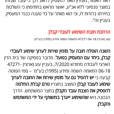
לאור האמור, מומלץ מאוד למעסיק לדאוג לכך כי עובד שבוחר
פרסמו
במוצר פנסיוני ללא אכ"ע, יאשר מראש בחתימתו כי השלכות
באייס
בחירתו ברורות לו, וכי הוא מוותר על כל טענה כנגד המעסיק
בעניין זה".
עקבו
אחרינו:
הרחבת חובת השימוע לעובדי קבלן
(עע (ארצי) 47271-06-18 התאמה השמה ומידע (1995) בע"מ)
השנה הוטלה חובה על מזמין שירות לערוך שימוע לעובדי
קבלן, ביחד עם המעסיק בפועל
: מדובר בפסיקה של בית הדין
הארצי לעבודה מחודש 7/2020, בעניין עע (ארצי) 47271-
06-18 התאמה השמה ומידע (1995) בע"מ
–
סמי הפוטה
קבעה כי
יש להטיל גם על מזמין שירות את החובה לערוך
שימוע לעובד קבלן
המוצב בחצריו
טרם קבלת החלטה
להפסיק את הצבת עובד הקבלן
בחצר המשתמש. הדרך
הנכונה היא
שהשימוע ייערך במשותף על ידי המשתמש
והקבלן
.