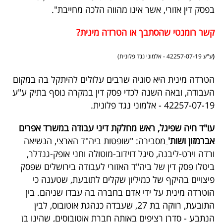
בפסק דין אזורי, אשר אינו מהווה הלכה מחייבת".
קשר רומנטי שהסתבך או הטרדה מינית?
(
ע"ע 42257-07-19 - אלמוני נגד פלונית)
הטרדה מינית היא סוגיה שרבים עלולים להיתקל בה במקום
העבודה, ובאה השנה לכדי פסק דין במקרה נוסף בתיק ע"ע
42257-07-19 - אלמוני נגד פלונית.
עו"ד חיה שפיגל, ראש מחלקת דיני עבודה במשרד אפרים
אברמזון ושות'
מסבירה: "שופטות ביה"ד הארצי, הנשיאה
ורדה וירט-ליבנה, סיגל דוידוב-מוטולה וחני אופק-גנדלר,
ביטלו פסק דין של ביה"ד האזורי לעבודה בירושלים שפסק
פיצויים בהיקף של כמיליון שקלים לתובעת, שטענה כי
הוטרדה מינית על ידי אדם בחברה בה עבדו שניהם. בין
התובעת, רווקה בת 27, שעבדה כנהגת אוטובוס, לבין
הנתבע - סדרן רציפים באותה חברת אוטובוסים, שהינו בן