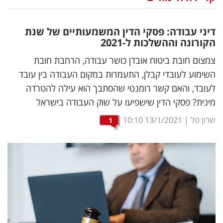
נדל"ן
דיני עבודה: פסקי הדין המשמעותיים של שנת
דיגיטל
הקורונה וההשלכות ל-2021
וטק
צמצום חובת ביטוח אובדן כושר עבודה, הרחבת חובת
השימוע לעובדי קבלן, התעמרות במקום העבודה בין עובד
שיווק
לעובד, והאם קשר רומנטי שהסתבך הוא עילה להטרדה
ופרסום
מינית? פסקי הדין שישפיעו על שוק העבודה בישראל
משפט
שרון טל
|
13/1/2021
10:10
1
מדדים
ומחקרים
דעות
רכילות
עסקית