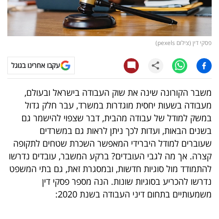
קריפטו
ויראלי
פסקי דין (צילום pexels)
טלוויזיה
עקבו אחרינו בגוגל
עסקי
משבר הקורונה שינה את שוק העבודה בישראל ובעולם,
ספורט
מעבודה בשעות יחסית מוגדרות במשרד, עבר חלק גדול
במשק למודל של עבודה מהבית, דבר שצפוי להישמר גם
קריירה
בשנים הבאות, ועדות לכך ניתן לראות גם במשרדים
ולימודים
שעוברים למודל היברידי המאפשר השכרת שטחים לתקופה
קצרה. אך מה לגבי העובדים? ברקע המשבר, עובדים נדרשו
מינויים
להתמודד מול סוגיות חדשות, ובמסגרת זאת, גם בתי המשפט
נדרשו להכריע בסוגיות שונות. הנה מספר פסקי דין
רייטינג
משמעותיים בתחום דיני העבודה בשנת 2020:
רכב