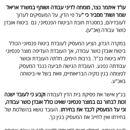
40
עו"ד איתמר נצר, מומחה לדיני עבודה ושותף במשרד אריאל
שמר ושות' מסביר כי "
על פי הדין, על המעסיקים לערוך
לעובדיהם, במסגרת חובת הביטוח הפנסיוני, גם ביטוח אובדן
שיתופי
כושר עבודה (אכ"ע).
פעולה
במקרה הנדון, הציע המעסיק לעובדת ביטוח פנסיוני הכולל
ביטוח אובדן כושר עבודה, אך העובדת העדיפה מוצר פנסיוני
ללא ביטוח כנ"ל. ברבות הימים, חלתה העובדת וכושר
דרושים
עבודתה נפגע. העובדת הגישה תביעה כנגד המעסיק
לפצותה בגין נזקיה הבריאותיים, וזאת בשל אי-ביטוחה
ניוזלטרים
באכ"ע.
בג"ץ אישר את פסיקת בית הדין לעבודה
וקבע כי לעובד ישנה
מייל
זכות לבחור גם במוצר פנסיוני שאינו כולל אובדן כושר עבודה,
וכי על המעסיק לכבד את בחירתו
. העובד נושא בהשלכות של
אדום
בחירתו ואין לחייב את המעסיק בגין כך.