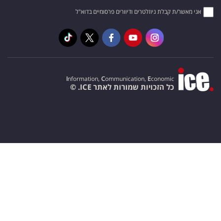
אני מאשר/ת קבלת ניוזלטרים ודיוורים פרסומיים בדוא"ל
I
nformation,
C
ommunication,
E
conomic
כל הזכויות שמורות לאתר ICE. ©