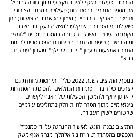
הגברת הפעילות באגף לאיגוד מקצועי מתוך כוונה להגדיל
40
את מספר החברים בהסתדרות; פעילויות במרחב הציבורי
ותמיכה במאבקים חברתיים; מימון להכשרות מקצועיות; מתן
סיוע לחברי הסתדרות שנקלעו למצוקה בעקבות משבר
שיתופי
הקורונה; עידוד ההשכלה הגבוהה במסגרת תכנית "לומדים
פעולה
ומתקדמים"; שיפור והרחבת השירותים המסובסדים לרווחת
החבר באמצעות מועדון "ביחד בשבילך" ומועדון "עובדים
בריא".
דרושים
בנוסף, התקציב לשנת 2022 כולל התייחסות מיוחדת גם
ניוזלטרים
לצרכים של חברי הסתדרות הגמלאים, להפיכת ההסתדרות
ל"ארגון ירוק" ולהמשך הפעילות של האגף לקשרים
בינלאומיים מתוך מטרה להיות חלק בתהליכים עולמיים
מייל
שקשורים לשוק העבודה.
אדום
התקציב נבנה והוגש לאישור ההנהגה על ידי סמנכ"ל
הכספים בהסתדרות, רו"ח גיל אלמלך, מנהל אגף משק