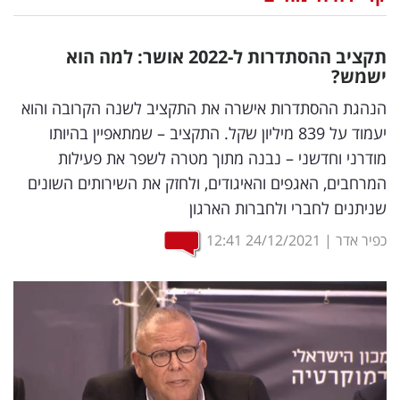
נדל"ן
תקציב ההסתדרות ל-2022 אושר: למה הוא
דיגיטל
ישמש?
וטק
הנהגת ההסתדרות אישרה את התקציב לשנה הקרובה והוא
יעמוד על 839 מיליון שקל. התקציב – שמתאפיין בהיותו
שיווק
מודרני וחדשני – נבנה מתוך מטרה לשפר את פעילות
ופרסום
המרחבים, האגפים והאיגודים, ולחזק את השירותים השונים
שניתנים לחברי ולחברות הארגון
משפט
כפיר אדר
|
24/12/2021
12:41
מדדים
ומחקרים
דעות
רכילות
עסקית