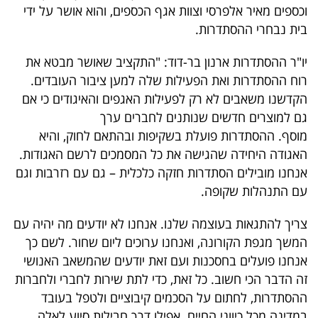
פרסמו
וכספים מאיר אלפרסי וצוות אגף הכספים, והוא אושר על ידי
באייס
בית נבחרי ההסתדרות.
יו"ר ההסתדרות ארנון בר-דוד: "התקציב שאושר מבטא את
עקבו
רוח ההסתדרות ואת הפעילות שלה למען ציבור העובדים.
אחרינו:
הקדשנו משאבים לא רק לפעילות האגפים והאיגודים כי אם
גם למוצרים חדשים שנותנים לחברים ערך
מוסף. ההסתדרות פועלת בשקיפות ובהתאם לחוק, והיא
האגודה היחידה שהגישה את כל המסמכים לרשם האגודות.
אנחנו מובילים הסתדרות חזקה כלכלית – גם עם רזרבות וגם
עם התנהלות שקופה.
צריך להתגאות בעוצמה שלנו. אנחנו לא יודעים מה יהיה עם
המשך מגפת הקורונה, ואנחנו ערוכים ליום שחור. לשם כך
אנחנו פועלים בחסכנות ועם זאת יודעים שהמשאב האנושי
זה הדבר הכי חשוב. כל זאת, כדי לתת שירות לחברי ולחברות
ההסתדרות, לחתום על הסכמים קיבוציים ולטפל בעובד
במדינה מכל כיווני החיים. אפילו דרך חבילות סיוע לאלה