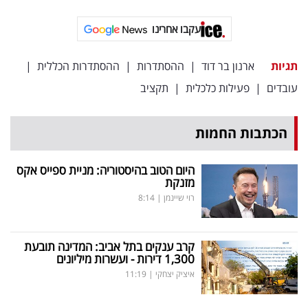
עקבו אחרינו
תגיות
ארנון בר דוד
|
ההסתדרות
|
ההסתדרות הכללית
|
עובדים
|
פעילות כלכלית
|
תקציב
הכתבות החמות
היום הטוב בהיסטוריה: מניית ספייס אקס
מזנקת
רוי שיינמן
|
8:14
קרב ענקים בתל אביב: המדינה תובעת
1,300 דירות - ועשרות מיליונים
איציק יצחקי
|
11:19