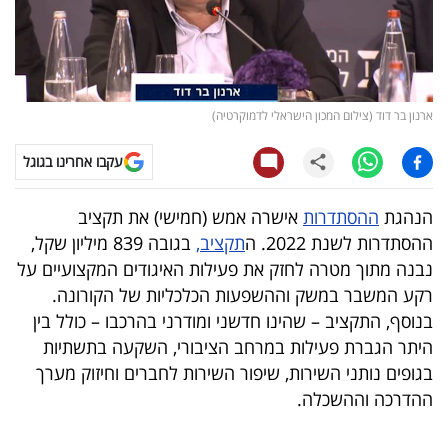
קריפטו
ויראלי
ארנון בר דוד (צילום המכון הישראלי לדמוקרטיה)
טלוויזיה
עקבו אחרינו בגוגל
עסקי
ספורט
הנהגת
ההסתדרות
אישרה אמש (חמישי) את תקציב
ההסתדרות לשנת 2022. ה
תקציב,
בגובה 839 מיליון שקל,
קריירה
נבנה מתוך מטרה לחזק את פעילות האיגודים המקצועיים על
ולימודים
רקע המשבר במשק וההשפעות הכלכליות של הקורונה.
בנוסף, התקציב – שהינו חדשני ומודרני בהרכבו – כולל בין
מינויים
היתר הגברת פעילות במרחב הציבורי, השקעה בתשתיות
בגופים נותני השירות, שיפור השירות לחברים וחיזוק מערך
רייטינג
ההדרכה וההשכלה.
רכב