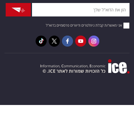
אני מאשר/ת קבלת ניוזלטרים ודיוורים פרסומיים בדוא"ל
I
nformation,
C
ommunication,
E
conomic
כל הזכויות שמורות לאתר ICE. ©