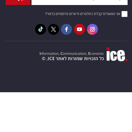
אני מאשר/ת קבלת ניוזלטרים ודיוורים פרסומיים בדוא"ל
I
nformation,
C
ommunication,
E
conomic
כל הזכויות שמורות לאתר ICE. ©