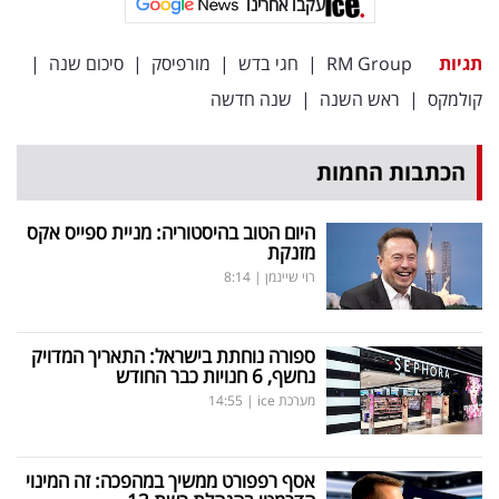
עקבו אחרינו
תגיות
RM Group
|
חגי בדש
|
מורפיסק
|
סיכום שנה
|
קולמקס
|
ראש השנה
|
שנה חדשה
הכתבות החמות
היום הטוב בהיסטוריה: מניית ספייס אקס
מזנקת
רוי שיינמן
|
8:14
ספורה נוחתת בישראל: התאריך המדויק
נחשף, 6 חנויות כבר החודש
מערכת ice
|
14:55
אסף רפפורט ממשיך במהפכה: זה המינוי