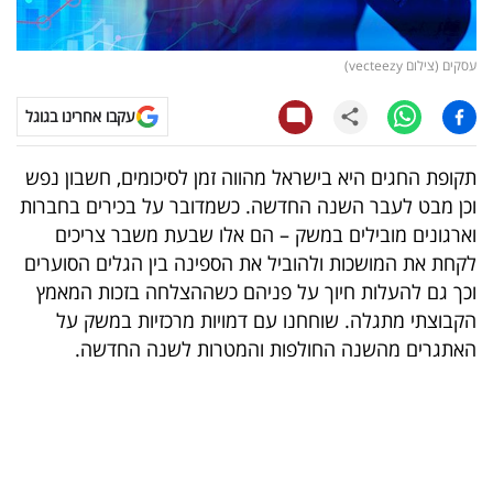
קריפטו
עסקים (צילום vecteezy)
ויראלי
עקבו אחרינו בגוגל
טלוויזיה
תקופת החגים היא בישראל מהווה זמן לסיכומים, חשבון נפש
עסקי
וכן מבט לעבר השנה החדשה. כשמדובר על בכירים בחברות
ספורט
וארגונים מובילים במשק – הם אלו שבעת משבר צריכים
לקחת את המושכות ולהוביל את הספינה בין הגלים הסוערים
קריירה
וכך גם להעלות חיוך על פניהם כשההצלחה בזכות המאמץ
ולימודים
הקבוצתי מתגלה. שוחחנו עם דמויות מרכזיות במשק על
האתגרים מהשנה החולפות והמטרות לשנה החדשה.
מינויים
רייטינג
רכב