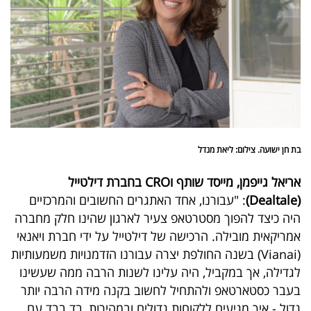
בת חן ישועה. צילום: ליאת מנדל
אריאל גייפמן, מייסד שותף וCRO בחברת דילטייל
(Dealtale)
: "עבורנו, אחד האתגרים החשובים והמרכזיים
היה כיצד להפוך מסטרטאפ צעיר לארגון שהינו חלק מחברה
אמריקאית מובילה. הרכישה של דילטייל על ידי חברת ויאנאי
(Vianai) בשנה החולפת יצרה עבורנו הזדמנויות משמעותיות
לגדילה, אך במקביל, היה עלינו לשנות הרבה ממה שעשינו
בעבר כסטארטאפ ולהתחיל לחשוב בקנה מידה הרבה יותר
גדול - איך מגיעים ללקוחות גדולים ובמהירות, בד בבד עם