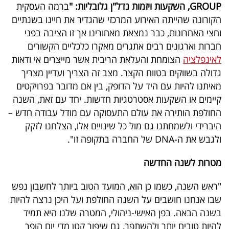
GROUP, השקעות ויזמות נדל"ן גלובליות: "
ברמה העסקית
הקורונה שהייתה האירוע המרכזי שהגדיר את חיינו בשנתיים
וחצי האחרונות, כבר נמצאת מאחורינו אך זו הציבה בפני
חברות וארגונים רבים אתגרים מאקרו כלכליים הקשורים
לאינפלציה
הצומחת והעלאת הריבית אשר מייצרים אי ודאות
גדולה בשווקים בטווח הקצר. מצב זה הצריך ועדיין מצריך
מאיתנו להיות עם היד על הדופק, בין אם מדובר בפרויקטים
קיימים או השקעות אסטרטגיות חדשות. יחד עם זאת, השנה
החולפת הותירה את עולם התעסוקה עם מודל עבודה חדש –
היברידי ולשמחתנו גם מול כל שינויים אלו, הצלחנו לזקק
ולגבש את ה-DNA של החברה בתקופה זו".
מטרות לשנה החדשה
"ראש השנה, כשמו כן הוא, המועד הטוב ביותר לחשבון נפש
שבו אנחנו חושבים על השנה החולפת ועל היכן נרצה להיות
בשנה הבאה. בפן האישי-ניהולי, המטרה שלנו היא תמיד
להיות טובים יותר ולהשתפר, גם שיפור קטן מדי יום הופך