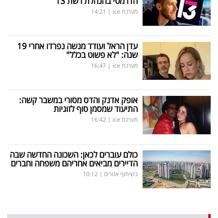
הדרמטי בהנהלת רשת 13
מערכת ice
|
14:21
עדן הראל ועודד מנשה נפרדו אחרי 19
שנה: "לא פשוט בכלל"
מערכת ice
|
16:47
אופק אדנק והדס מסורי במשבר קשה:
התיעוד שמסמן סוף לזוגיות
מערכת ice
|
16:42
כולם עוברים לכאן: השכונה החדשה שבה
הדיירים מביאים אחריהם משפחה וחברים
בשיתוף אזורים
|
10:12