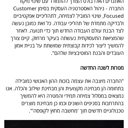
האתגרים האלו בולט הצורך להתמודד עם שינוי מיקוד
40
החברה - ניהול האסטרטגיה העסקית בסימן Customer
Focused, שינוי המוביל לצמיחה, לתהליכיים אפקטיביים
ולבדיקה מתמדת של תהליכי עבודה. כל זאת כמובן נעשה
שיתופי
לצד הבנת עולם העבודה החדש תוך כדי תנועה. לאחר
פעולה
שהמציאות התעסוקתית נעשתה בעיקר מרחוק. קיים צורך
להמשיך ליצור לכידות קבוצתית שמושתת על בניית אמון
העובדים והבנת המוטיבציות שלהם".
דרושים
מטרות לשנה החדשה
ניוזלטרים
"החברה מיצבה את עצמה בזכות ההון האנושי כמובילה
בתחומה הן מבחינה מקצועית והן מבחינת שילוב והכלה. אנו
נמצאים במסלול צמיחה תמידי והמטרה היא להמשיך
מייל
בהתרחבות בסניפים השונים וכמו כן מבחינת מוצרים
אדום
טכנולוגיים חדשים תוך 'מחשבה מחוץ לקופסה'".