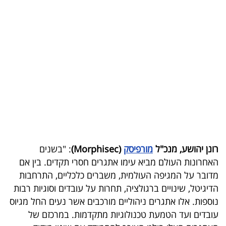
בריאות
תרבות
ופנאי
תיירות
TOP-
5
המילון
רונן יהושע, מנכ"ל
מורפיסק
(Morphisec)
: "בשנים
הכלכלי
האחרונות העולם מביא עימו אתגרים חסרי תקדים. בין אם
מדובר על המגיפה העולמית, משברים כלכליים, התרחבות
פודקאסט
הדיגיטל, שינויים ברגולציה, תחרות על עובדים וסוגיות רבות
נוספות. אלו אתגרים ניהוליים מורכבים אשר נעים החל מגיוס
40
עובדים ועד הטמעת טכנולוגיות מתקדמות. במרכזם של
UNDER