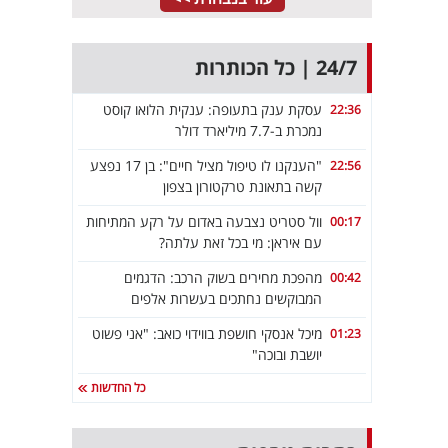
24/7 | כל הכותרות
עסקת ענק בתעופה: ענקית הלואו קוסט
22:36
נמכרת ב-7.7 מיליארד דולר
"הענקנו לו טיפול מציל חיים": בן 17 נפצע
22:56
קשה בתאונת טרקטורון בצפון
וול סטריט נצבעה באדום על רקע המתיחות
00:17
עם איראן: מי בכל זאת עלתה?
מהפכת מחירים בשוק הרכב: הדגמים
00:42
המבוקשים נחתכים בעשרות אלפים
מיכל אנסקי חושפת בווידוי כואב: "אני פשוט
01:23
יושבת ובוכה"
כל החדשות