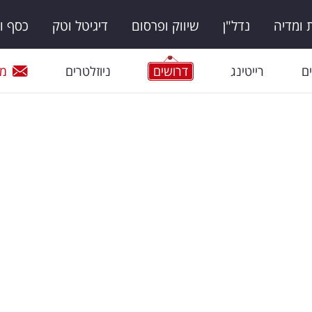
ומדיה
נדל"ן
שיווק ופרסום
דיגיטל וטק
כסף ו
ם
רייטינג
דרושים
ניוזלטרים
מי