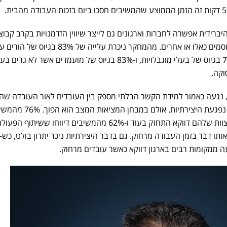
ידית אפשרה לחברות וארגונים גם לייצר שיווין הזדמנויות בקרב קבוצ
אוכלוסייה שונות אשר סובלות מחסמים כאלו או אחרים. מהמחקר ניכרת עלייה של %
71% בגיוס של בני מיעוטים, 79% בגיוס של בעלי מוגבלויות, ו-83% בגיוס של מועמדים אשר לא גר
וקה.
 נגעה כאמור למידת הקשר הבלתי מספק בין העובדים לאור העובדה שה
יושבים במרחב פיזי משותף ובכך נפגעת היצירתיות. אולם במבחן המצי
טענו שהקשר עם חלק מחברי הצוות שלהם דווקא התחזק בעוד ו-62% מהמשיבים דיווחו ששיתו
ממקומות רבים בארגון דווקא כאשר עובדים מרחוק.