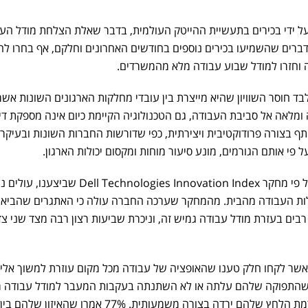
ל ידי בכירים בתעשיית ההייטק העולמית, בדבר שאלת הצלחת מודל הע
דברים שהשמיעו בכירים נוספים בחודשים האחרונים וחלקם, אף בחרו לה
 וחזרו למודל שבוע עבודה מלא מהמשרדים.
לבד חוסר השוויון שהיא מייצרת בין עובדי מחלקות הארגונים השונות אש
 ומלאה אל סביבת העבודה, גם הטכנולוגיה הקיימת כיום אינה מספקת דיה
 בצורה פרודוקטיבית ויצירתית, כפי שדורשות החברות השונות ובעיקר
 פי אותם הגורמים, מונע סיעור מוחות ומקסום יכולות הארגון.
עם זאת, מתוך הניסיון שלנו וכן על פי מחקר Dell Technologies Innovation Index
ילות העבודה מהבית. מהמחקר שערכה החברה עולה כי האתגרים שהביא
רבים בעזרת מודל עבודה גמיש זה, וניכרת שביעות רצון רבה מצד שני צד
66% מהארגונים אשר לקחו חלק טענו שהאופציה של עבודה מכל מקום עוזרת למשוך אל
" חדשים. 67%, טענו שהתפוקה שלהם עלתה או לא השתנתה בעקבות המעבר למודל עבודה
66% מהעובדים טענו כמו כן, שרמת הלחץ שלהם ירדה בצורה משמעותית. 77% אמרו שהא