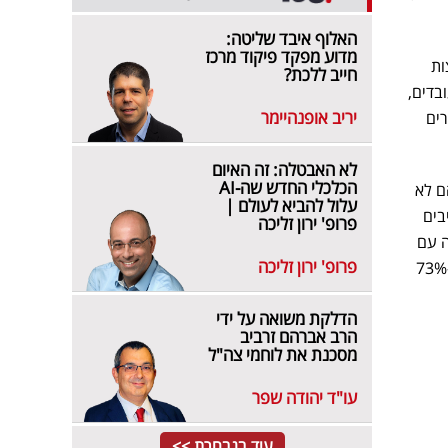
האלוף איבד שליטה:
מדוע מפקד פיקוד מרכז
ות
חייב ללכת?
83 בגיוס של הורים עובדים,
יריב אופנהיימר
ים בערים
לא האבטלה: זה האיום
הכלכלי החדש שה-AI
ם לא
עלול להביא לעולם |
אות המצב הוא הפוך. 76% מהמשיבים
פרופ' ירון זליכה
ף הפעולה עם
פרופ' ירון זליכה
שאר העובדים השתפר או נשאר אותו דבר בזמן העבודה מרחוק. גם בדבר היצירתיות ניכר יתרון בולט, כש-73%
הדלקת משואה על ידי
הרב אברהם זרביב
מסכנת את לוחמי צה"ל
עו"ד יהודה שפר
עוד בנבחרת >>