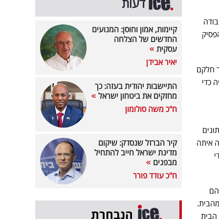
דעות
בודה
קיימות, אמון וחוסן: המנועים
פסיק
החדשים של הצלחה
עסקית
יאיר אבידן
ר חלקם
 כדי
התיישבות יהודית בעזה: כך
מחזקים את ביטחון ישראל
ח"כ משה סולומון
 שביצענו, עולים נתונים
ה איתה
קיר הברזל שנסדק: שיקום
מדינת ישראל חייב להתחיל
י
מבפנים
ח"כ עודד פורר
יהם
 מהבית.
הנבחרת
יזון שלהם בין הבית