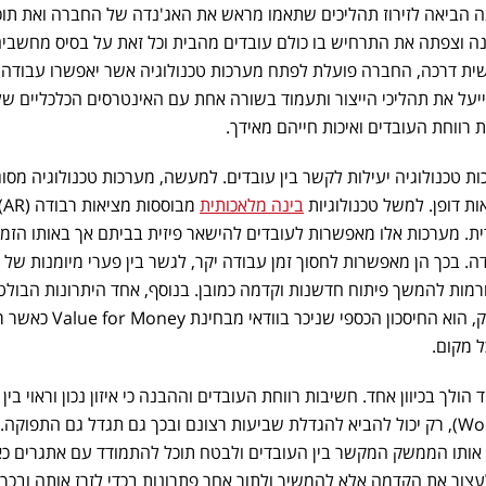
הביאה לזירוז תהליכים שתאמו מראש את האג'נדה של החברה ואת תוכנ
כן כל חייה, Dell התכוננה וצפתה את התרחיש בו כולם עובדים מהבית וכל זאת על בסיס מחשבי
ית דרכה, החברה פועלת לפתח מערכות טכנולוגיה אשר יאפשרו עבודה 
יעל את תהליכי הייצור ותעמוד בשורה אחת עם האינטרסים הכלכליים של
רווחת העובדים ואיכות חייהם מאידך.
ת טכנולוגיה יעילות לקשר בין עובדים. למעשה, מערכות טכנולוגיה מסוג
ות דופן. למשל טכנולוגיות
בינה מלאכותית
מבו
ית. מערכות אלו מאפשרות לעובדים להישאר פיזית בביתם אך באותו הזמן
. בכך הן מאפשרות לחסוך זמן עבודה יקר, לגשר בין פערי מיומנות של
 תורמות להמשך פיתוח חדשנות וקדמה כמובן. בנוסף, אחד היתרונות הבולט
שעולים, דווקא מהצד של המעסיק, הוא החיסכון הכספי שניכר בווד
 מקום.
לך בכיוון אחד. חשיבות רווחת העובדים וההבנה כי איזון נכון וראוי בין
הבית לעבודה (Work Life Balance), רק יכול להביא להגדלת שביעות רצונם ובכך גם תגדל גם התפוקה.
אותו הממשק המקשר בין העובדים ולבטח תוכל להתמודד עם אתגרים כא
 לעצור את הקדמה אלא להמשיך ולתור אחר פתרונות בכדי לזרז אותה ובכך