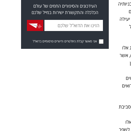
יותיה
העידכונים והסיפורים החמים של עולם
ם
הכלכלה והתקשורת ישירות במייל שלכם
יעילה
אני מאשר קבלת ניוזלטרים ודיוורים פרסומיים בדוא"ל
 אלו
ססות מציאות רבודה (AR), אשר
ים
אי מבחינת Value for Money כאשר רואים
 סביבת
לו
 לשפר