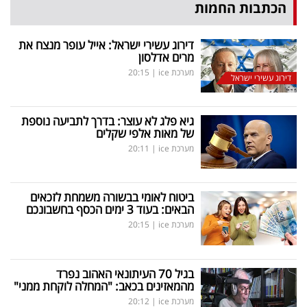
הכתבות החמות
דירוג עשירי ישראל: אייל עופר מנצח את
מרים אדלסון
מערכת ice
|
20:15
דירוג עשירי ישראל
גיא פלג לא עוצר: בדרך לתביעה נוספת
של מאות אלפי שקלים
מערכת ice
|
20:11
ביטוח לאומי בבשורה משמחת לזכאים
הבאים: בעוד 3 ימים הכסף בחשבונכם
מערכת ice
|
20:15
בגיל 70 העיתונאי האהוב נפרד
מהמאזינים בכאב: "המחלה לוקחת ממני"
מערכת ice
|
20:12