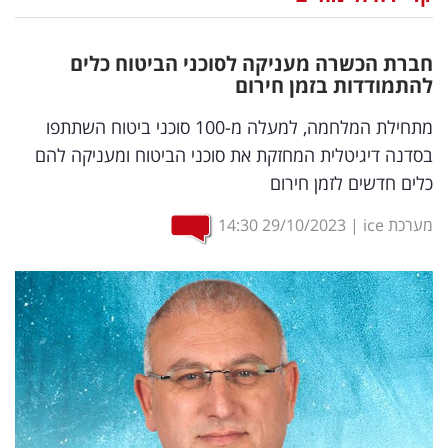
נדל"ן
חברת הכשרה מעניקה לסוכני הביטוח כלים
דיגיטל
להתמודדות בזמן חירום
וטק
מתחילת המלחמה, למעלה מ-100 סוכני ביטוח השתתפו
בסדנה דיגיטלית המחזקת את סוכני הביטוח ומעניקה להם
שיווק
כלים חדשים לזמן חירום
ופרסום
מערכת ice
|
29/10/2023
14:30
משפט
מדדים
ומחקרים
דעות
רכילות
עסקית