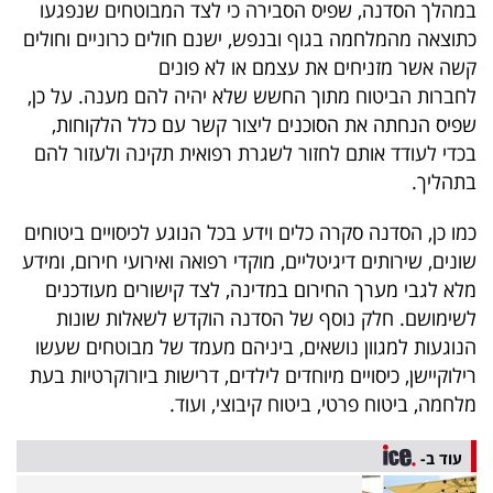
במהלך הסדנה, שפיס הסבירה כי לצד המבוטחים שנפגעו
40
כתוצאה מהמלחמה בגוף ובנפש, ישנם חולים כרוניים וחולים
קשה אשר מזניחים את עצמם או לא פונים
לחברות הביטוח מתוך החשש שלא יהיה להם מענה. על כן,
שיתופי
שפיס הנחתה את הסוכנים ליצור קשר עם כלל הלקוחות,
פעולה
בכדי לעודד אותם לחזור לשגרת רפואית תקינה ולעזור להם
בתהליך.
כמו כן, הסדנה סקרה כלים וידע בכל הנוגע לכיסויים ביטוחים
דרושים
שונים, שירותים דיגיטליים, מוקדי רפואה ואירועי חירום, ומידע
מלא לגבי מערך החירום במדינה, לצד קישורים מעודכנים
ניוזלטרים
לשימושם. חלק נוסף של הסדנה הוקדש לשאלות שונות
הנוגעות למגוון נושאים, ביניהם מעמד של מבוטחים שעשו
רילוקיישן, כיסויים מיוחדים לילדים, דרישות ביורוקרטיות בעת
מייל
מלחמה, ביטוח פרטי, ביטוח קיבוצי, ועוד.
אדום
עוד ב-